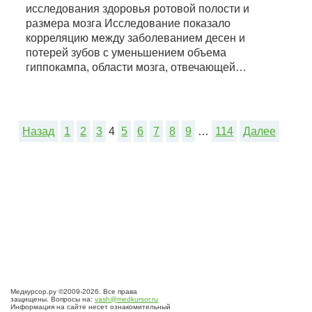
исследования здоровья ротовой полости и
размера мозга Исследование показало
корреляцию между заболеванием десен и
потерей зубов с уменьшением объема
гиппокампа, области мозга, отвечающей…
Назад
1
2
3
4
5
6
7
8
9
…
114
Далее
Медкурсор.ру ©2009-2026. Все права
защищены. Вопросы на:
vash@medkursor.ru
Информация на сайте несет ознакомительный