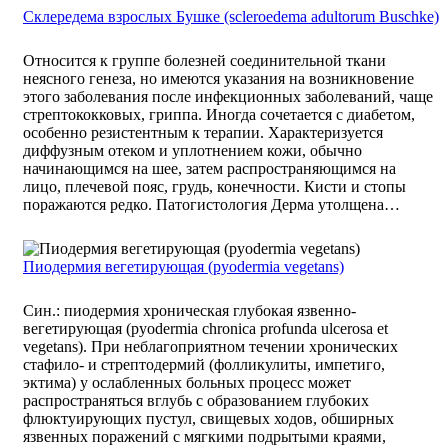
Склередема взрослых Бушке (scleroedema adultorum Buschke)
Относится к группе болезней соединительной ткани
неясного генеза, но имеются указания на возникновение
этого заболевания после инфекционных заболеваний, чаще
стрептококковых, гриппа. Иногда сочетается с диабетом,
особенно резистентным к терапии. Характеризуется
диффузным отеком и уплотнением кожи, обычно
начинающимся на шее, затем распространяющимся на
лицо, плечевой пояс, грудь, конечности. Кисти и стопы
поражаются редко. Патогистология Дерма утолщена…
Пиодермия вегетирующая (pyodermia vegetans)
Син.: пиодермия хроническая глубокая язвенно-
вегетирующая (pyodermia chronica profunda ulcerosa et
vegetans). При неблагоприятном течении хронических
стафило- и стрептодермий (фолликулиты, импетиго,
эктима) у ослабленных больных процесс может
распространяться вглубь с образованием глубоких
флюктуирующих пустул, свищевых ходов, обширных
язвенных поражений с мягкими подрытыми краями,