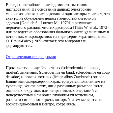
Врожденное заболевание с доминатным типом
наследования. На основании данных электронно-
микроскопических исследований одни авторы считают, что
акантолиз обусловлен недостаточностью клеточной
адгезии [Gottlieb S., Lutzner М., 19701 в результате
первичного распада многих десмосом [Thies W. et al., 1972]
или вследствие образования большого числа удлиненных и
ветвистых микроворсинок на периферии кератиноцитов.
О. Braun-Falco (1965) считает, что микровилли
формируются…
Ограниченная склеродермия
Проявляется в виде бляшечных (sclerodermia en plaque,
morfea), линейных (sclerodermie en band, sclerodermie en coup
de sabre) и поверхностных (lichen albus Zumbusch) очагов.
Бляшечная склеродермия характеризуется появлением на
туловище, конечностях, лице различных размеров пятен,
овальных, округлых или неправильных очертаний с
поверхностным или более глубоким уплотнением,
розовато-синюшного цвета, который затем меняется на
восковидно-белый в центре, сохраняясь…