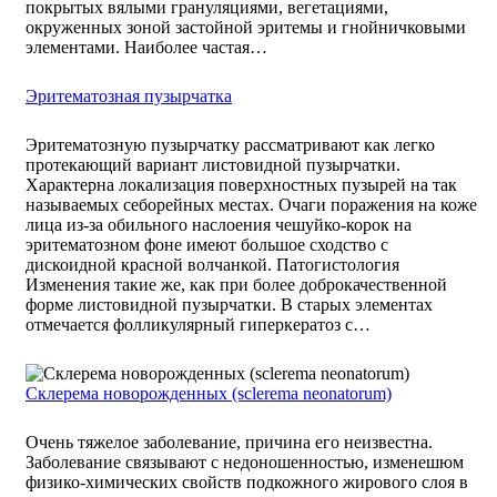
покрытых вялыми грануляциями, вегетациями,
окруженных зоной застойной эритемы и гнойничковыми
элементами. Наиболее частая…
Эритематозная пузырчатка
Эритематозную пузырчатку рассматривают как легко
протекающий вариант листовидной пузырчатки.
Характерна локализация поверхностных пузырей на так
называемых себорейных местах. Очаги поражения на коже
лица из-за обильного наслоения чешуйко-корок на
эритематозном фоне имеют большое сходство с
дискоидной красной волчанкой. Патогистология
Изменения такие же, как при более доброкачественной
форме листовидной пузырчатки. В старых элементах
отмечается фолликулярный гиперкератоз с…
Склерема новорожденных (sclerema neonatorum)
Очень тяжелое заболевание, причина его неизвестна.
Заболевание связывают с недоношенностью, изменешюм
физико-химических свойств подкожного жирового слоя в