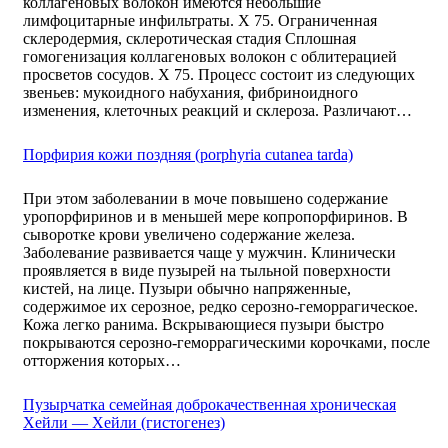
коллагеновых волокон имеются небольшие
лимфоцитарные инфильтраты. X 75. Ограниченная
склеродермия, склеротическая стадия Сплошная
гомогенизация коллагеновых волокон с облитерацией
просветов сосудов. X 75. Процесс состоит из следующих
звеньев: мукоидного набухания, фибриноидного
изменения, клеточных реакций и склероза. Различают…
Порфирия кожи поздняя (porphyria cutanea tarda)
При этом заболевании в моче повышено содержание
уропорфиринов и в меньшей мере копропорфиринов. В
сыворотке крови увеличено содержание железа.
Заболевание развивается чаще у мужчин. Клинически
проявляется в виде пузырей на тыльной поверхности
кистей, на лице. Пузыри обычно напряженные,
содержимое их серозное, редко серозно-геморрагическое.
Кожа легко ранима. Вскрывающиеся пузыри быстро
покрываются серозно-геморрагическими корочками, после
отторжения которых…
Пузырчатка семейная доброкачественная хроническая
Хейли — Хейли (гистогенез)