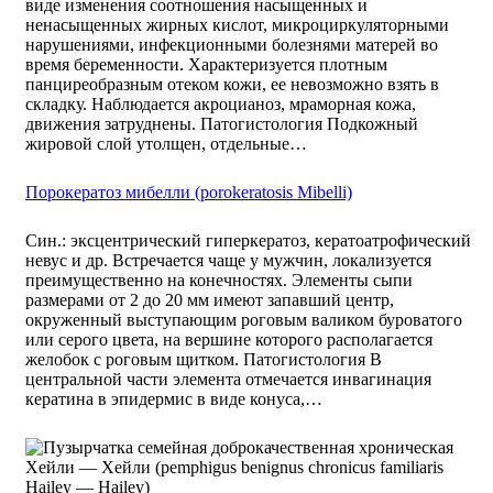
виде изменения соотношения насыщенных и
ненасыщенных жирных кислот, микроциркуляторными
нарушениями, инфекционными болезнями матерей во
время беременности. Характеризуется плотным
панциреобразным отеком кожи, ее невозможно взять в
складку. Наблюдается акроцианоз, мраморная кожа,
движения затруднены. Патогистология Подкожный
жировой слой утолщен, отдельные…
Порокератоз мибелли (porokeratosis Mibelli)
Син.: эксцентрический гиперкератоз, кератоатрофический
невус и др. Встречается чаще у мужчин, локализуется
преимущественно на конечностях. Элементы сыпи
размерами от 2 до 20 мм имеют запавший центр,
окруженный выступающим роговым валиком буроватого
или серого цвета, на вершине которого располагается
желобок с роговым щитком. Патогистология В
центральной части элемента отмечается инвагинация
кератина в эпидермис в виде конуса,…