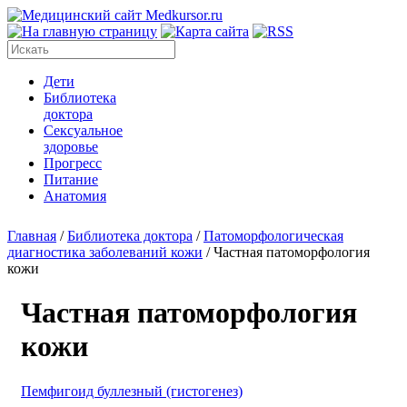
Дети
Библиотека
доктора
Сексуальное
здоровье
Прогресс
Питание
Анатомия
Главная
/
Библиотека доктора
/
Патоморфологическая
диагностика заболеваний кожи
/
Частная патоморфология
кожи
Частная патоморфология
кожи
Пемфигоид буллезный (гистогенез)