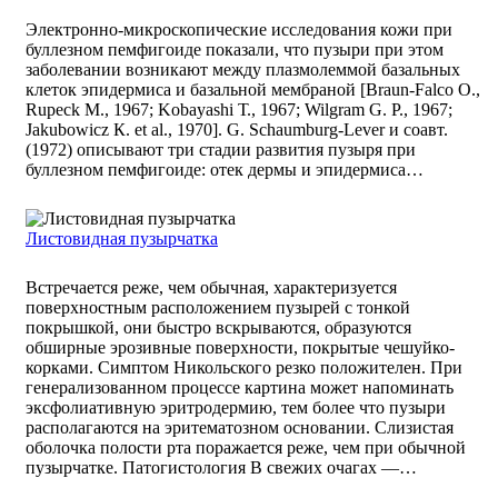
Электронно-микроскопические исследования кожи при
буллезном пемфигоиде показали, что пузыри при этом
заболевании возникают между плазмолеммой базальных
клеток эпидермиса и базальной мембраной [Braun-Falco О.,
Rupeck М., 1967; Kobayashi Т., 1967; Wilgram G. P., 1967;
Jakubowicz К. et al., 1970]. G. Schaumburg-Lever и соавт.
(1972) описывают три стадии развития пузыря при
буллезном пемфигоиде: отек дермы и эпидермиса…
Листовидная пузырчатка
Встречается реже, чем обычная, характеризуется
поверхностным расположением пузырей с тонкой
покрышкой, они быстро вскрываются, образуются
обширные эрозивные поверхности, покрытые чешуйко-
корками. Симптом Никольского резко положителен. При
генерализованном процессе картина может напоминать
эксфолиативную эритродермию, тем более что пузыри
располагаются на эритематозном основании. Слизистая
оболочка полости рта поражается реже, чем при обычной
пузырчатке. Патогистология В свежих очагах —…