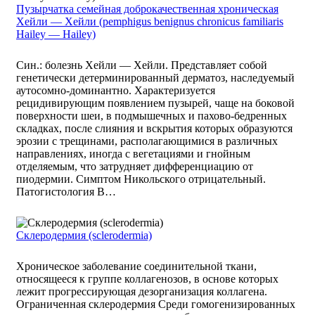
Пузырчатка семейная доброкачественная хроническая
Хейли — Хейли (pemphigus benignus chronicus familiaris
Hailey — Hailey)
Син.: болезнь Хейли — Хейли. Представляет собой
генетически детерминированный дерматоз, наследуемый
аутосомно-доминантно. Характеризуется
рецидивирующим появлением пузырей, чаще на боковой
поверхности шеи, в подмышечных и пахово-бедренных
складках, после слияния и вскрытия которых образуются
эрозии с трещинами, располагающимися в различных
направлениях, иногда с вегетациями и гнойным
отделяемым, что затрудняет дифференциацию от
пиодермии. Симптом Никольского отрицательный.
Патогистология В…
Склеродермия (sclerodermia)
Хроническое заболевание соединительной ткани,
относящееся к группе коллагенозов, в основе которых
лежит прогрессирующая дезорганизация коллагена.
Ограниченная склеродермия Среди гомогенизированных