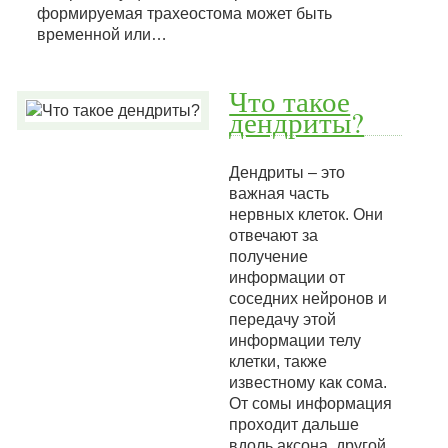
формируемая трахеостома может быть
временной или…
Что такое
дендриты?
Дендриты – это
важная часть
нервных клеток. Они
отвечают за
получение
информации от
соседних нейронов и
передачу этой
информации телу
клетки, также
известному как сома.
От сомы информация
проходит дальше
вдоль аксона, другой