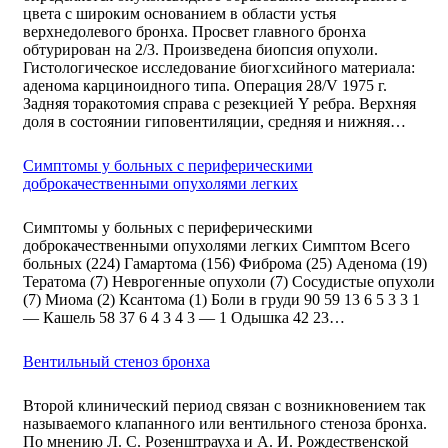
цвета с широким основанием в области устья
верхнедолевого бронха. Просвет главного бронха
обтурирован на 2/3. Произведена биопсия опухоли.
Гистологическое исследование биогхсийного материала:
аденома карциноидного типа. Операция 28/V 1975 г.
Задняя торакотомия справа с резекцией Y ребра. Верхняя
доля в состоянии гиповентиляции, средняя и нижняя…
Симптомы у больных с периферическими
доброкачественными опухолями легких
Симптомы у больных с периферическими
доброкачественными опухолями легких Симптом Всего
больных (224) Гамартома (156) Фиброма (25) Аденома (19)
Тератома (7) Неврогенные опухоли (7) Сосудистые опухоли
(7) Миома (2) Ксантома (1) Боли в груди 90 59 13 6 5 3 3 1
— Кашель 58 37 6 4 3 4 3 — 1 Одышка 42 23…
Вентильный стеноз бронха
Второй клинический период связан с возникновением так
называемого клапанного или вентильного стеноза бронха.
По мнению Л. С. Розенштрауха и А. И. Рождественской