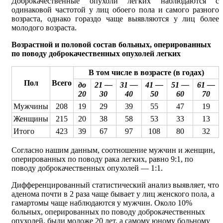
Доброкачественные опухоли легких наблюдаются с
одинаковой частотой у лиц обоего пола и самого разного
возраста, однако гораздо чаще выявляются у лиц более
молодого возраста.
Возрастной и половой состав больных, оперированных
по поводу доброкачественных опухолей легких
В том числе в возрасте (в годах)
Пол
Всего
до
21 —
31 —
41 —
51 —
61 —
20
30
40
50
60
70
Мужчины
208
19
29
39
55
47
19
Женщины
215
20
38
58
53
33
13
Итого
423
39
67
97
108
80
32
Согласно нашим данным, соотношение мужчин и женщин,
оперированных по поводу рака легких, равно 9:1, по
поводу доброкачественных опухолей — 1:1.
Дифференцированный статистический анализ выявляет, что
аденома почти в 2 раза чаще бывает у лиц женского пола, а
гамартомы чаще наблюдаются у мужчин. Около 10%
больных, оперированных по поводу доброкачественных
опухолей, были моложе 20 лет, а самому юному больному