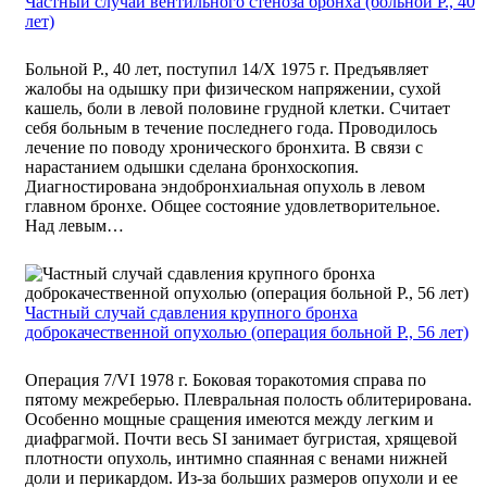
Частный случай вентильного стеноза бронха (больной Р., 40
лет)
Больной Р., 40 лет, поступил 14/Х 1975 г. Предъявляет
жалобы на одышку при физическом напряжении, сухой
кашель, боли в левой половине грудной клетки. Считает
себя больным в течение последнего года. Проводилось
лечение по поводу хронического бронхита. В связи с
нарастанием одышки сделана бронхоскопия.
Диагностирована эндобронхиальная опухоль в левом
главном бронхе. Общее состояние удовлетворительное.
Над левым…
Частный случай сдавления крупного бронха
доброкачественной опухолью (операция больной Р., 56 лет)
Операция 7/VI 1978 г. Боковая торакотомия справа по
пятому межреберью. Плевральная полость облитерирована.
Особенно мощные сращения имеются между легким и
диафрагмой. Почти весь SI занимает бугристая, хрящевой
плотности опухоль, интимно спаянная с венами нижней
доли и перикардом. Из-за больших размеров опухоли и ее