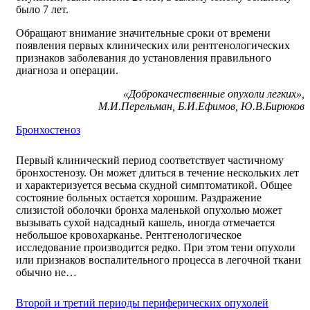
было 7 лет.
Обращают внимание значительные сроки от времени
появления первых клинических или рентгенологических
признаков заболевания до установления правильного
диагноза и операции.
«Доброкачественные опухоли легких»,
М.И.Перельман, Б.И.Ефимов, Ю.В.Бирюков
Бронхостеноз
Первый клинический период соответствует частичному
бронхостенозу. Он может длиться в течение нескольких лет
и характеризуется весьма скудной симптоматикой. Общее
состояние больных остается хорошим. Раздражение
слизистой оболочки бронха маленькой опухолью может
вызывать сухой надсадный кашель, иногда отмечается
небольшое кровохарканье. Рентгенологическое
исследование производится редко. При этом тени опухоли
или признаков воспалительного процесса в легочной ткани
обычно не…
Второй и третий периоды периферических опухолей