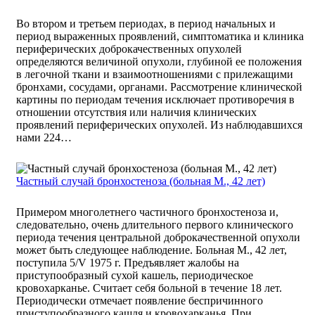
Во втором и третьем периодах, в период начальных и
период выраженных проявлений, симптоматика и клиника
периферических доброкачественных опухолей
определяются величиной опухоли, глубиной ее положения
в легочной ткани и взаимоотношениями с прилежащими
бронхами, сосудами, органами. Рассмотрение клинической
картины по периодам течения исключает противоречия в
отношении отсутствия или наличия клинических
проявлений периферических опухолей. Из наблюдавшихся
нами 224…
Частный случай бронхостеноза (больная М., 42 лет)
Примером многолетнего частичного бронхостеноза и,
следовательно, очень длительного первого клинического
периода течения центральной доброкачественной опухоли
может быть следующее наблюдение. Больная М., 42 лет,
поступила 5/V 1975 г. Предъявляет жалобы на
приступообразный сухой кашель, периодическое
кровохарканье. Считает себя больной в течение 18 лет.
Периодически отмечает появление беспричинного
приступообразного кашля и кровохарканья. При