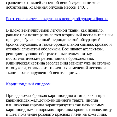
сращения с нижней легочной веной сделана нижняя
лобэктомия. Удаленная опухоль массой 140…
Рентгенологическая картина в период обтурации бронха
В плохо вентилируемой легочной ткани, как правило,
раньше или позже развивается вторичный воспалительный
процесс, обусловленный периодической обтурацией
бронха опухолью, а также бронхиальной слизью, кровью и
отечной слизистой оболочкой. Возникают ателектазы,
рецидивирующие обструктивные пульмонитыу
постстенотические ретенционные бронхоэктазы.
Клиническая картина заболевания зависит уже не столько
от опухоли, сколько от вторичных изменений легочной
ткани в зоне нарушенной вентиляции….
Карциноидный синдром
При аденомах бронхов карциноидного типа, как и при
карциноидах желудочно-кишечного тракта, иногда
клиническая картина характеризуется так называемым
карциноидным синдромом: приливы крови к голове, лицу
и шее; появление розовато-красных пятен на коже лица,