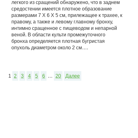
легкого из сращений обнаружено, что в заднем
средостении имеется плотное образование
размерами 7 X 6 X 5 см, прилежащее к трахее, к
правому, а также и левому главному бронху,
интимно сращенное с пищеводом и непарной
веной. В области культи промежуточного
бронха определяется плотная бугристая
опухоль диаметром около 2 см….
1
2
3
4
5
6
…
20
Далее