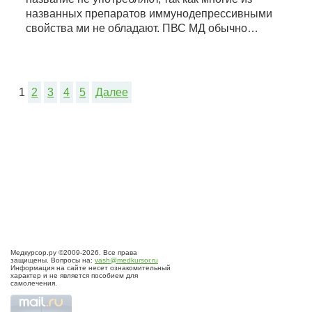
названных препаратов иммунодепрессивными
свойства ми не обладают. ПВС МД обычно…
1
2
3
4
5
Далее
Медкурсор.ру ©2009-2026. Все права
защищены. Вопросы на:
vash@medkursor.ru
Информация на сайте несет ознакомительный
характер и не является пособием для
самолечения.