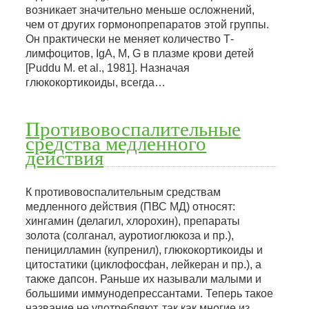
возникает значительно меньше осложнений,
чем от других гормонопрепаратов этой группы.
Он практически не меняет количество Т-
лимфоцитов, IgA, M, G в плазме крови детей
[Puddu M. et al., 1981]. Назначая
глюкокортикоиды, всегда…
Противовоспалительные
средства медленного
действия
К противовоспалительным средствам
медленного действия (ПВС МД) относят:
хингамин (делагил, хлорохин), препараты
золота (солганал, ауротиоглюкоза и пр.),
пеницилламин (купренил), глюкокортикоиды и
цитостатики (циклофосфан, лейкеран и пр.), а
также дапсон. Раньше их называли малыми и
большими иммунодепрессантами. Теперь такое
название не употребляют, так как многие из