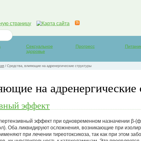
а
Сексуальное
Прогресс
Питани
здоровье
гия
/
Средства, влияющие на адренергические структуры
ияющие на адренергические
вный эффект
ертензивный эффект при одновременном назначении β-(фе
ол). Оба ликвидируют осложнения, возникающие при изоли
рименяют при лечении тиреотоксикоза, так как при этом з
в, их чувствительность к катехоламинам. Это проявляется