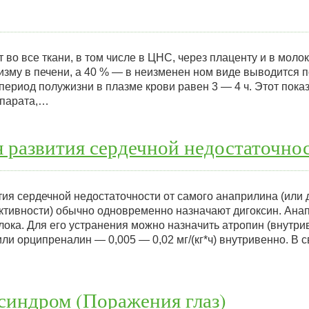
во все ткани, в том числе в ЦНС, через плаценту и в моло
изму в печени, а 40 % — в неизменен ном виде выводится 
ериод полужизни в плазме крови равен 3 — 4 ч. Этот пока
епарата,…
развития сердечной недостаточнос
ия сердечной недостаточности от самого анаприлина (или 
ктивности) обычно одновременно назначают дигоксин. Ана
ока. Для его устранения можно назначить атропин (внутри
) или орципреналин — 0,005 — 0,02 мг/(кг*ч) внутривенно. В
синдром (Поражения глаз)