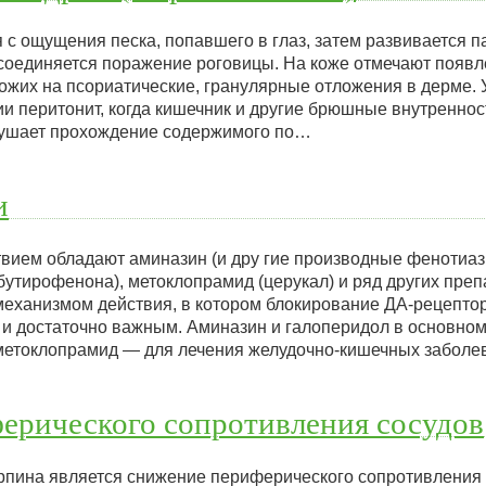
с ощущения песка, попавшего в глаз, затем развивается п
соединяется поражение роговицы. На коже отмечают появл
хожих на псориатические, гранулярные отложения в дерме.
и перитонит, когда кишечник и другие брюшные внутренно
арушает прохождение содержимого по…
и
ием обладают аминазин (и дру гие производные фенотиази
утирофенона), метоклопрамид (церукал) и ряд других преп
еханизмом действия, в котором блокирование ДА-рецепто
я и достаточно важным. Аминазин и галоперидол в основном
 метоклопрамид — для лечения желудочно-кишечных забол
ерического сопротивления сосудов
рпина является снижение периферического сопротивления 