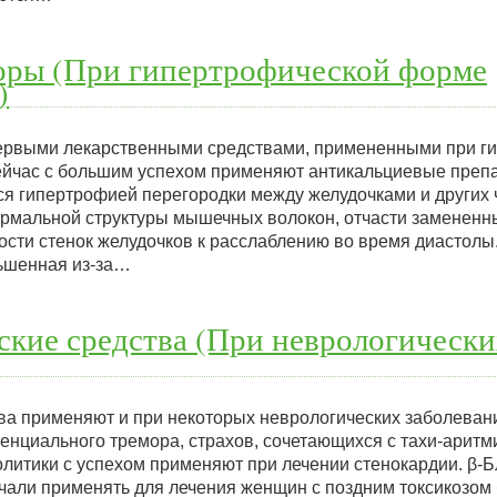
оры (При гипертрофической форме
)
ервыми лекарственными средствами, примененными при г
йчас с большим успехом применяют антикальциевые препа
ся гипертрофией перегородки между желудочками и других 
ормальной структуры мышечных волокон, отчасти заменен
ости стенок желудочков к расслаблению во время диастолы
ньшенная из-за…
кие средства (При неврологически
ва применяют и при некоторых неврологических заболеван
енциального тремора, страхов, сочетающихся с тахи-аритм
олитики с успехом применяют при лечении стенокардии. β-
ачали применять для лечения женщин с поздним токсикозом