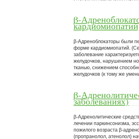
β-Адреноблокат
кардиомиопатий
β-Адреноблокаторы были п
форме кардиомиопатий. (Се
заболевание характеризует
желудочков, нарушением н
тканью, снижением способн
желудочков (к тому же уме
β-Адренолитичес
заболеваниях)
β-Адренолитические средст
лечении паркинсонизма, эсс
пожилого возраста β-адрен
(пропранолол, атенолол) н