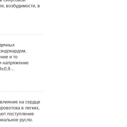
и, возбудимости, в
рдечных
 эндокардом,
ние и то
 и напряжение
,9±0,9…
 влияние на сердце
ровотока в легких,
ают поступление
риальное русло.