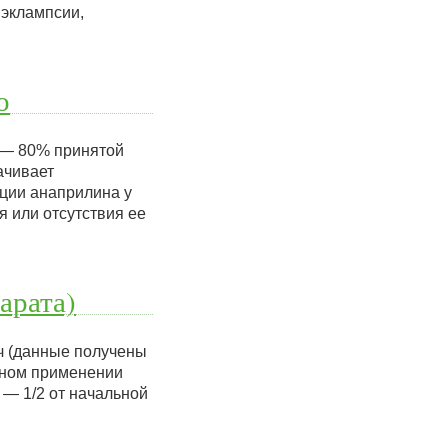
эклампсии,
о
0 — 80% принятой
ачивает
ции анаприлина у
я или отсутствия ее
арата)
 ч (данные получены
льном применении
 — 1/2 от начальной