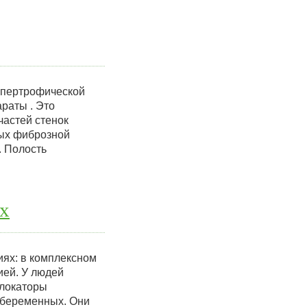
ипертрофической
раты . Это
частей стенок
ных фиброзной
. Полость
х
иях: в комплексном
ией. У людей
Блокаторы
 беременных. Они