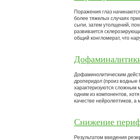
Поражения глаз начинаются 
более тяжелых случаях при
сыпи, затем утолщений, по
развивается склерозирующи
общий конгломерат, что н
Дофаминалитик
Дофаминолитическим действ
дроперидол (произ водные б
характеризуются сложным м
одним из компонентов, хот
качестве нейролептиков, а
Снижение периф
Результатом введения резе