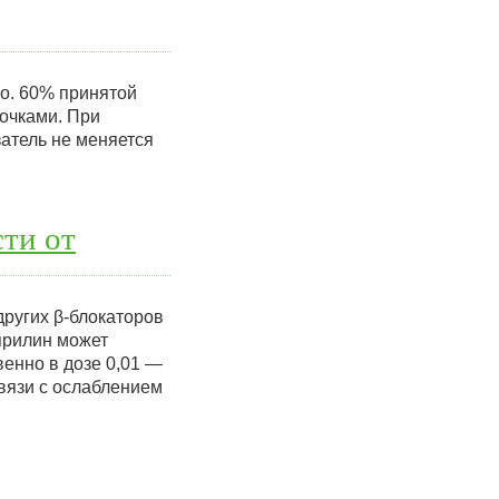
ко. 60% принятой
почками. При
затель не меняется
ти от
других β-блокаторов
прилин может
венно в дозе 0,01 —
 связи с ослаблением