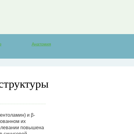
е
Анатомия
 структуры
нтоламин) и β-
рованном их
аболевании повышена
 в синусовой