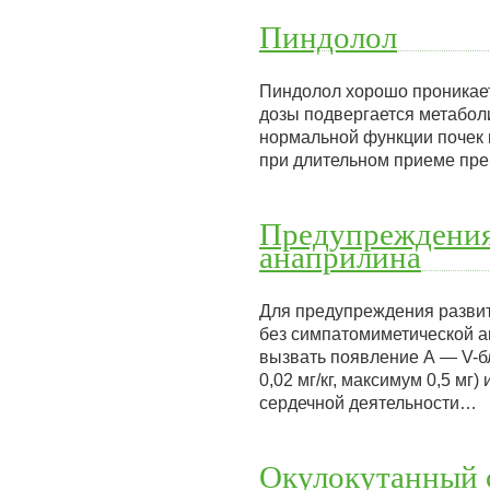
Пиндолол
Пиндолол хорошо проникает 
дозы подвергается метабол
нормальной функции почек п
при длительном приеме пр
Предупреждения 
анаприлина
Для предупреждения развит
без симпатомиметической а
вызвать появление А — V-бл
0,02 мг/кг, максимум 0,5 мг
сердечной деятельности…
Окулокутанный 