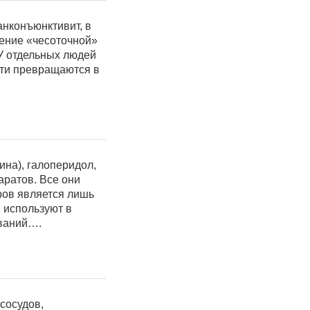
анконъюнктивит, в
ение «чесоточной»
 У отдельных людей
сти превращаются в
на), галоперидол,
аратов. Все они
ров является лишь
 используют в
еваний….
сосудов,