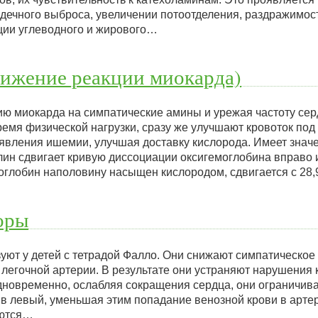
дечного выброса, увеличении потоотделения, раздражимост
ции углеводного и жирового…
нижение реакции миокарда)
ию миокарда на симпатические амины и урежая частоту се
емя физической нагрузки, сразу же улучшают кровоток под
явления ишемии, улучшая доставку кислорода. Имеет значе
илин сдвигает кривую диссоциации оксигемоглобина вправо
моглобин наполовину насыщен кислородом, сдвигается с 28
оры
уют у детей с тетрадой Фалло. Они снижают симпатическое
 легочной артерии. В результате они устраняют нарушения к
дновременно, ослабляя сокращения сердца, они ограничив
 в левый, уменьшая этим попадание венозной крови в арте
яются…