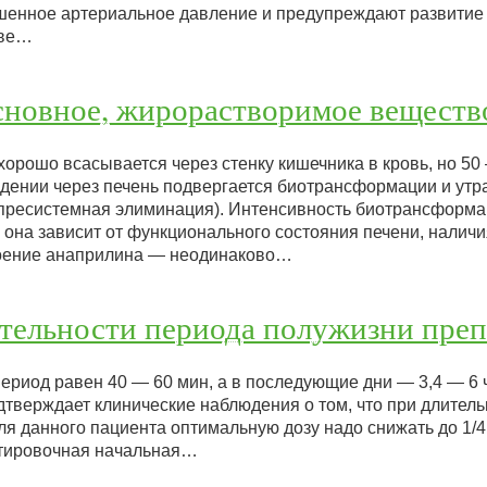
енное артериальное давление и предупреждают развитие 
тве…
новное, жирорастворимое веществ
хорошо всасывается через стенку кишечника в кровь, но 5
дении через печень подвергается биотрансформации и утр
(пресистемная элиминация). Интенсивность биотрансформа
она зависит от функционального состояния печени, наличи
воение анаприлина — неодинаково…
тельности периода полужизни преп
период равен 40 — 60 мин, а в последующие дни — 3,4 — 6
одтверждает клинические наблюдения о том, что при длите
я данного пациента оптимальную дозу надо снижать до 1/4
ентировочная начальная…