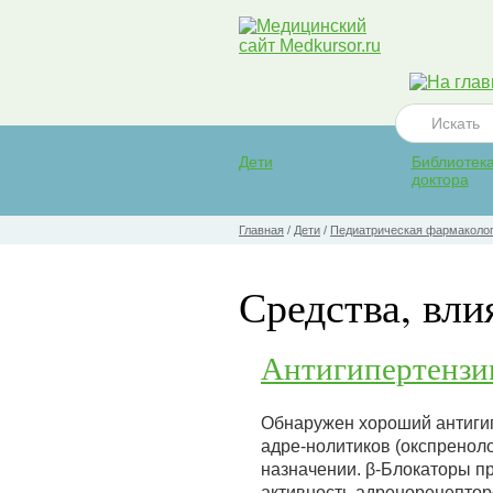
Дети
Библиотек
доктора
Главная
/
Дети
/
Педиатрическая фармаколо
Средства, вл
Антигипертензи
Обнаружен хороший антигип
адре-нолитиков (окспренол
назначении. β-Блокаторы п
активность адренорецепторо