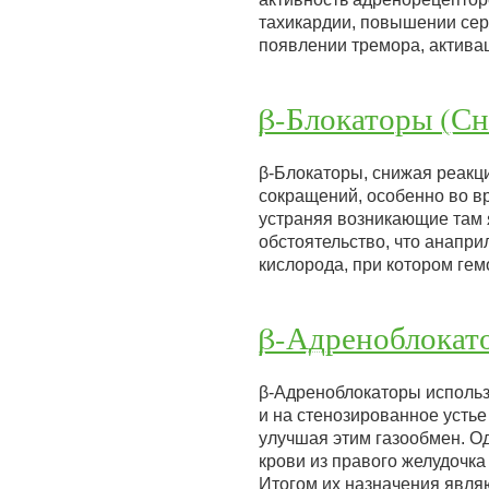
тахикардии, повышении сер
появлении тремора, актива
β-Блокаторы (С
β-Блокаторы, снижая реакц
сокращений, особенно во вр
устраняя возникающие там 
обстоятельство, что анапр
кислорода, при котором ге
β-Адреноблокат
β-Адреноблокаторы использ
и на стенозированное устье
улучшая этим газообмен. О
крови из правого желудочка
Итогом их назначения явл