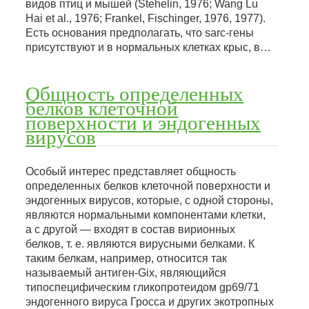
видов птиц и мышей (Stehelin, 1976; Wang Lu
Hai et al., 1976; Frankel, Fischinger, 1976, 1977).
Есть основания предполагать, что sarc-гены
присутствуют и в нормальных клетках крыс, в…
Общность определенных
белков клеточной
поверхности и эндогенных
вирусов
Особый интерес представляет общность
определенных белков клеточной поверхности и
эндогенных вирусов, которые, с одной стороны,
являются нормальными компонентами клетки,
а с другой — входят в состав вирионных
белков, т. е. являются вирусными белками. К
таким белкам, например, относится так
называемый антиген-Gix, являющийся
типоспецифическим гликопротеидом gp69/71
эндогенного вируса Гросса и других экотропных