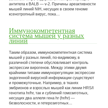
антитела к BALB — v-2. Причины ареактивности
мышей линий NIH, несущих в своем геноме
ксенотропный вирус, пока…
Иммунокомпетентная
система мышей у разных
линий
Таким образом, иммунокомпетентная система
мышей у разных линий, по-видимому, в
различной степени обусловливает контроль
экспрессии вирогенов. Между этими двумя
крайними типами иммунорегуляции экспрессии
эндогенной вирусной информации существуют
и промежуточные. Например, в тканях
эмбрионов и взрослых мышей как линии HRS/I
генотипа hr/hr, так и сублиний гомозиготных,
несущих два аллеля гена hr (hr/hr) —
безволосности, и гетерозиготных…