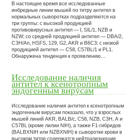
В настоящее время все исследованные
инбредные линии мышей по титру антител в
нормальных сыворотках подразделяются на
три группы: с высокой продукцией
противовирусных антител — I, SIL/1, NZB и
NZW; со средней продукцией антител — DBA/2,
СЗН/Аn, HSFS, 129, G2, AKR и В6С3; с низкой
продукцией антител — С58, C57BL/1 и PL1.
Обнаружена тенденция к проявлению…
Исследование наличия
антител к ксенотропным
эндогенным вирусам
Исследование наличия антител к ксенотропным
эндогенным вирусам показало, что у взрослых
мышей линий AKR, BALB/c, C58, NZB, С3Н, А и
C57BL (кроме лилии NIH), а также F1-гибридов
(BALBXNIH или NZBXNIH) в сыворотке крови в
высоком титре содержатся нейтрализующие