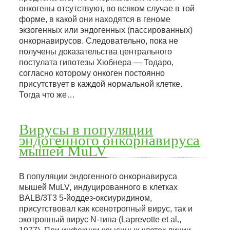
онкогены отсутствуют, во всяком случае в той
форме, в какой они находятся в геноме
экзогенных или эндогенных (пассированных)
онкорнавирусов. Следовательно, пока не
получены доказательства центрального
постулата гипотезы Хюбнера — Тодаро,
согласно которому онкоген постоянно
присутствует в каждой нормальной клетке.
Тогда что же…
Вирусы в популяции
эндогенного онкорнавируса
мышей MuLV
В популяции эндогенного онкорнавируса
мышей MuLV, индуцированного в клетках
BALB/3T3 5-йоддез-оксиуридином,
присутствовал как ксенотропный вирус, так и
экотропный вирус N-типа (Laprevotte et al.,