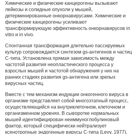
Химические и физические канцерогены вызывают
лейкозы и солидные опухоли у мышей,
детерминированные онкорнавирусами. Химические и
физические канцерогены усиливают
трансформирующую эффективность онкорнавирусов in
vitro и in vivo.
Спонтанная трансформация длительно пассируемых
культур сопровождается синтезом gs-антигенов и частиц
С-типа. Установлена прямая зависимость между
частотой развития неопластического процесса у
взрослых мышей и частотой обнаружения у них на
ранних стадиях развития gs-антигена или зрелых
вирусных частиц.
Вместе с тем механизм индукции онкогенного вируса в
организме представляет собой многоэтапный процесс,
осуществляющийся на внутриклеточном, клеточном и
организменном уровнях. В сыворотке нормальных
мышей идентифицирован неиммуноглобулиновый
фактор, который специфически нейтрализует
ксенотропные эндогенные вирусы С-типа (Levy, 1977).