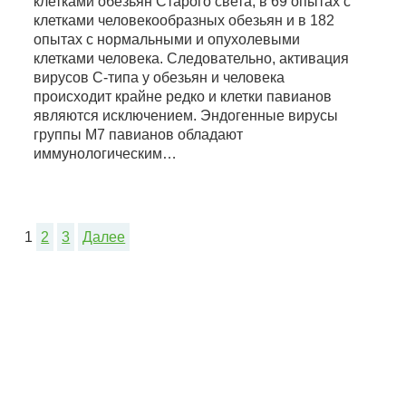
клетками обезьян Старого света, в 69 опытах с
клетками человекообразных обезьян и в 182
опытах с нормальными и опухолевыми
клетками человека. Следовательно, активация
вирусов С-типа у обезьян и человека
происходит крайне редко и клетки павианов
являются исключением. Эндогенные вирусы
группы М7 павианов обладают
иммунологическим…
1
2
3
Далее