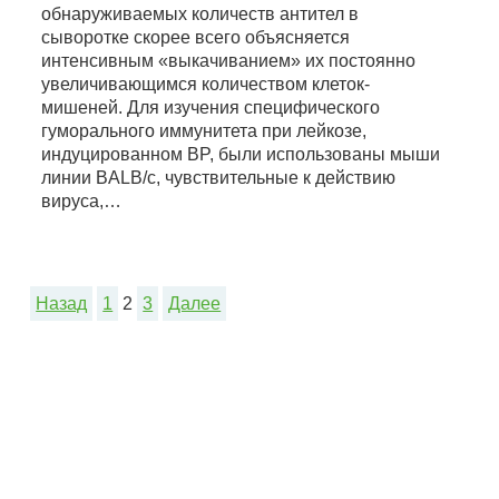
обнаруживаемых количеств антител в
сыворотке скорее всего объясняется
интенсивным «выкачиванием» их постоянно
увеличивающимся количеством клеток-
мишеней. Для изучения специфического
гуморального иммунитета при лейкозе,
индуцированном BP, были использованы мыши
линии BALB/c, чувствительные к действию
вируса,…
Назад
1
2
3
Далее