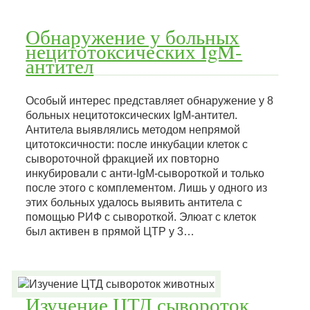
Обнаружение у больных
нецитотоксических IgM-
антител
Особый интерес представляет обнаружение у 8
больных нецитотоксических IgM-антител.
Антитела выявлялись методом непрямой
цитотоксичности: после инкубации клеток с
сывороточной фракцией их повторно
инкубировали с aнти-IgM-cывopoткoй и только
после этого с комплементом. Лишь у одного из
этих больных удалось выявить антитела с
помощью РИФ с сывороткой. Элюат с клеток
был активен в прямой ЦТР у 3…
Изучение ЦТД сывороток