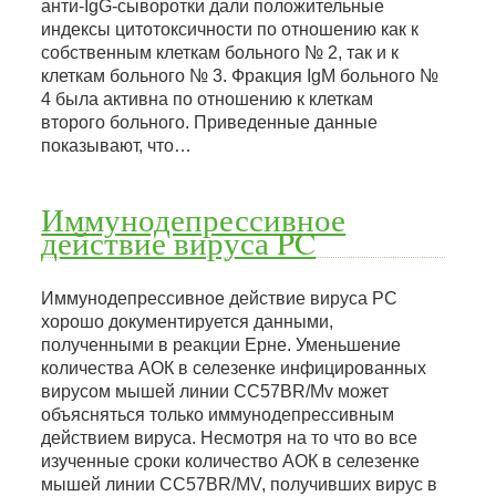
анти-IgG-сыворотки дали положительные
индексы цитотоксичности по отношению как к
собственным клеткам больного № 2, так и к
клеткам больного № 3. Фракция IgM больного №
4 была активна по отношению к клеткам
второго больного. Приведенные данные
показывают, что…
Иммунодепрессивное
действие вируса PC
Иммунодепрессивное действие вируса PC
хорошо документируется данными,
полученными в реакции Ерне. Уменьшение
количества АОК в селезенке инфицированных
вирусом мышей линии CC57BR/Mv может
объясняться только иммунодепрессивным
действием вируса. Несмотря на то что во все
изученные сроки количество АОК в селезенке
мышей линии CC57BR/MV, получивших вирус в