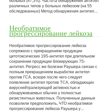
больных (47,3%). Частота обнаружения антител
различных типов у больных лейкозом (на 55
обследованных) Метод обнаружения антител…
Необратимое
прогрессирование лейкоза
Необратимое прогрессирование лейкоза
сопряжено с прекращением продукции
цитотоксических 19S-антител при длительном
сохранении продукции блокирующих 7S-
антител. Регресс же болезни Раушера связан с
полным прекращением выработки антител
против ГСА, вскоре после чего следует
появление антител против ТСА, обладающих
вируснейтрализующей активностью и
обнаруживаемых обычно у полностью
резистентных животных. Полученные данные
позволили предположить, ЧТО необратимое
прогрессирование лейкоза Раушера у…