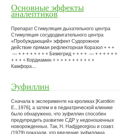
Основные эффекты
аналептиков
Препарат Стимуляция дыхательного центра
Стимуляция сосудодвигательного центра
«Пробуждающий» эффект Судорожное
действие прямая рефлекторная Коразол + + +
— + + + + + + + + Бемегрид + + + + — + + + + + +
+ + + + Кордиамин + + + + + + + + + + +
Камфора…
Эуфиллин
Сначала в эксперименте на кроликах [Karotkin
E., 1976], а затем и в педиатрической клинике
было обнаружено, что эуфиллин способен
предупредить развитие СДР у недоношенных
новорожденных. Так, Н. Hadjjgeorgiou и соавт.
(1979) показали, что введение эуфиллина