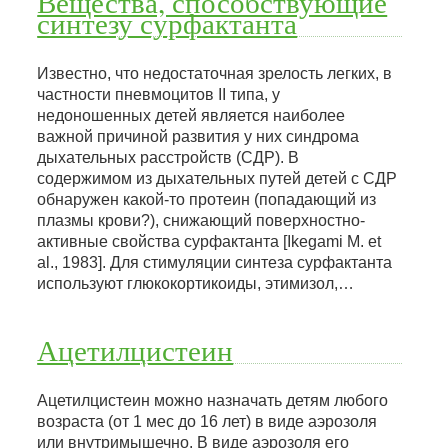
Вещества, способствующие
синтезу сурфактанта
Известно, что недостаточная зрелость легких, в
частности пневмоцитов II типа, у
недоношенных детей является наиболее
важной причиной развития у них синдрома
дыхательных расстройств (СДР). В
содержимом из дыхательных путей детей с СДР
обнаружен какой-то протеин (попадающий из
плазмы крови?), снижающий поверхностно-
активные свойства сурфактанта [Ikegami M. et
al., 1983]. Для стимуляции синтеза сурфактанта
используют глюкокортикоиды, этимизол,…
Ацетилцистеин
Ацетилцистеин можно назначать детям любого
возраста (от 1 мес до 16 лет) в виде аэрозоля
или внутримышечно. В виде аэрозоля его