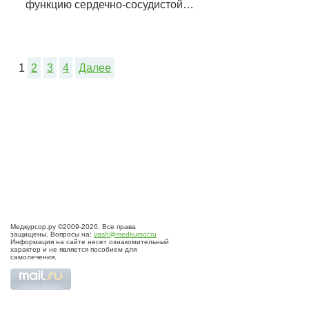
функцию сердечно-сосудистой…
1
2
3
4
Далее
Медкурсор.ру ©2009-2026. Все права
защищены. Вопросы на:
vash@medkursor.ru
Информация на сайте несет ознакомительный
характер и не является пособием для
самолечения.