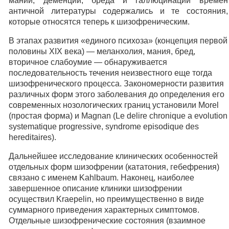
маний, деменций, бреда и галлюцинаций времен
античной литературы содержались и те состояния,
которые относятся теперь к шизофреническим.
В этапах развития «единого психоза» (концепция первой
половины XIX века) — меланхолия, мания, бред,
вторичное слабоумие — обнаруживается
последовательность течения неизвестного еще тогда
шизофренического процесса. Закономерности развития
различных форм этого заболевания до определения его
современных нозологических границ установили Morel
(простая форма) и Magnan (Le delire chronique a evolution
systematique progressive, syndrome episodique des
hereditaires).
Дальнейшее исследование клинических особенностей
отдельных форм шизофрении (кататония, гебефрения)
связано с именем Kahlbaum. Наконец, наиболее
завершенное описание клиники шизофрении
осуществил Kraepelin, но преимущественно в виде
суммарного приведения характерных симптомов.
Отдельные шизофренические состояния (взаимное