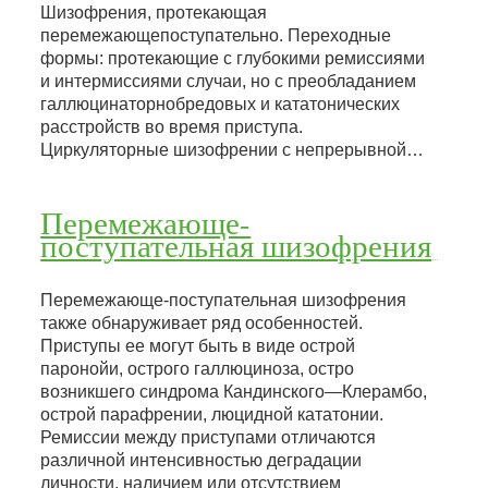
Шизофрения, протекающая
перемежающепоступательно. Переходные
формы: протекающие с глубокими ремиссиями
и интермиссиями случаи, но с преобладанием
галлюцинаторнобредовых и кататонических
расстройств во время приступа.
Циркуляторные шизофрении с непрерывной…
Перемежающе-
поступательная шизофрения
Перемежающе-поступательная шизофрения
также обнаруживает ряд особенностей.
Приступы ее могут быть в виде острой
паронойи, острого галлюциноза, остро
возникшего синдрома Кандинского—Клерамбо,
острой парафрении, люцидной кататонии.
Ремиссии между приступами отличаются
различной интенсивностью деградации
личности, наличием или отсутствием