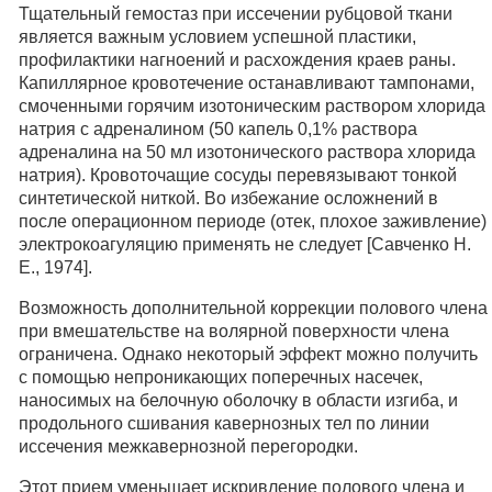
Тщательный гемостаз при иссечении рубцовой ткани
является важным условием успешной пластики,
профилактики нагноений и расхождения краев раны.
Капиллярное кровотечение останавливают тампонами,
смоченными горячим изотоническим раствором хлорида
натрия с адреналином (50 капель 0,1% раствора
адреналина на 50 мл изотонического раствора хлорида
натрия). Кровоточащие сосуды перевязывают тонкой
синтетической ниткой. Во избежание осложнений в
после операционном периоде (отек, плохое заживление)
электрокоагуляцию применять не следует [Савченко Н.
Е., 1974].
Возможность дополнительной коррекции полового члена
при вмешательстве на волярной поверхности члена
ограничена. Однако некоторый эффект можно получить
с помощью непроникающих поперечных насечек,
наносимых на белочную оболочку в области изгиба, и
продольного сшивания кавернозных тел по линии
иссечения межкавернозной перегородки.
Этот прием уменьшает искривление полового члена и