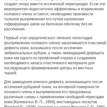
создает опору вместо иссеченной перегородки. Если эти
мероприятия недостаточно эффективны и искривление
полового члена остается, необходимо произвести
тыльное выпрямление его путем наложения
гофрирующих швов на белочную оболочку без ее
рассечения.
Первый этап хирургического лечения гипоспадии
(выпрямление полового члена) заканчивается пластикой
дефекта кожи, возникшего после иссечения
эмбриональных рубцов, а также ликвидацией дефицита
кожи как одного из проявлений порока и созданием
необходимого запаса пластичекого материала для
последующего формирования уретры из местных
тканей.
Для замещения кожного дефекта, возникающего после
иссечения рубцовой ткани, на волярной поверхности
полового члена и выпрямления его предложены
различные схемы с применением свободной пересадки
кожи [Калеватых В. П., 1969], мостовидных лоскутов
[Borchert E., 1928], лоскутов на ножке [Кулаков Г. П., 1961;