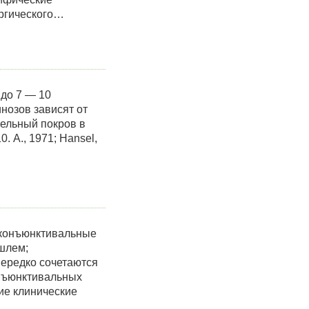
ергического…
 до 7 — 10
нозов зависят от
тельный покров в
 А., 1971; Hansel,
оконъюнктивальные
шлем;
нередко сочетаются
онъюнктивальных
ие клинические