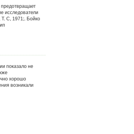
е предотвращает
ие исследователи
Т. С, 1971;. Бойко
цип
ии показало не
акже
ычно хорошо
ения возникали