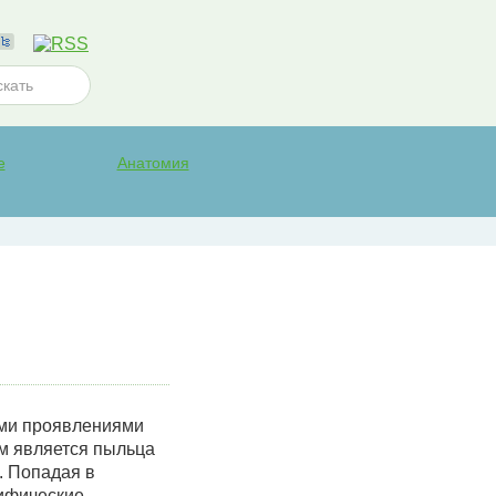
е
Анатомия
ыми проявлениями
ом является пыльца
. Попадая в
цифические