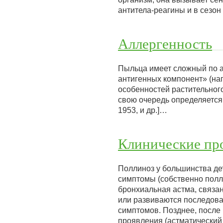
антитела-реагины и в сезо
Аллергенность
Пыльца имеет сложный по а
антигенных компонент» (нап
особенностей растительного
свою очередь определяется 
1953, и др.]…
Клинические пр
Поллиноз у большинства де
симптомы (собственно полл
бронхиальная астма, связа
или развиваются последова
симптомов. Позднее, после
проявления (астматический