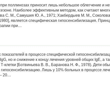
при поллинозах приносит лишь небольшое облегчение и н
езоне. Наиболее эффективным методом, как считают мног
ова С. М., Самушия Ю. А., 1971; Хакбердыев М. М., Соколова 
., 1980], является специфическая гипосенсибилизация. Прин
ерапии при…
 показателей в процессе специфической гипосенсибилизац
gG, но и снижение к концу лечения уровней общих IgE, а т
-клетки [Ботвиньева В. В., Баранова Н. Ф., 1978). Дети об
гипосенсибилизацию. Лишь у 10% больных в процессе леч
 — 20…