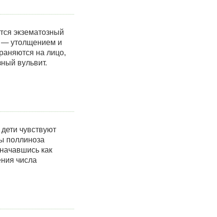
ется экзематозный
м — утолщением и
раняются на лицо,
ный вульвит.
 дети чувствуют
мы поллиноза
 начавшись как
ения числа