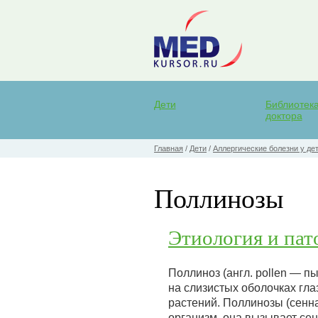
Дети
Библиотек
доктора
Главная
/
Дети
/
Аллергические болезни у де
Поллинозы
Этиология и пат
Поллиноз (англ. pollen — 
на слизистых оболочках гл
растений. Поллинозы (сенн
организм, она вызывает се