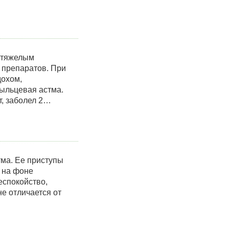
 тяжелым
 препаратов. При
дохом,
ыльцевая астма.
т, заболел 2…
ма. Ее приступы
 на фоне
еспокойство,
е отличается от