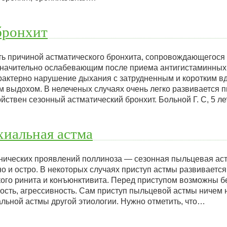
бронхит
ть причиной астматического бронхита, сопровождающегося
начительно ослабевающим после приема антигистаминных
рактерно нарушение дыхания с затрудненным и коротким в
выдохом. В нелеченых случаях очень легко развивается п
йствен сезонный астматический бронхит. Больной Г. С, 5 ле
хиальная астма
нических проявлений поллиноза — сезонная пыльцевая аст
о и остро. В некоторых случаях приступ астмы развивается
ого ринита и конъюнктивита. Перед приступом возможны б
ость, агрессивность. Сам приступ пыльцевой астмы ничем н
льной астмы другой этиологии. Нужно отметить, что…