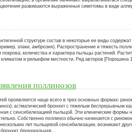
н цветения развиваются выраженные симптомы в виде алл
нтигенной структуре состав в некоторые ее виды содержат
ример, злаки, амброзия). Распространение и тяжесть полли
 покрова, количества и характера пыльцы растений. Расти
климатом и рельефом местности. Ряд авторов [Порошина 10.
оявления поллинозов
тей проявляется чаще всего в трех основных формах: рин
иноз); астматический бронхит с тяжелым беспрерывным ка
нная с сенсибилизацией пыльцой. Эти клинические формы 
тельно. Собственно поллиноз обычно начинается с ринок
 нескольких лет пыльцевой сенсибилизации, возникают друг
 бронхит, бронхиальная…