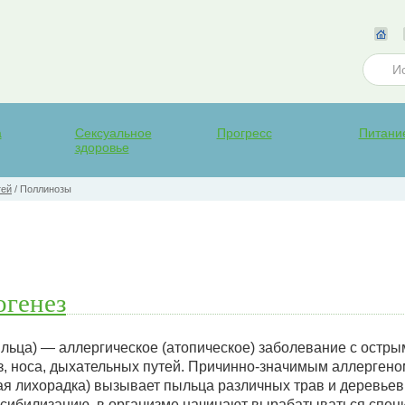
а
Сексуальное
Прогресс
Питани
здоровье
тей
/
Поллинозы
огенез
пыльца) — аллергическое (атопическое) заболевание с остр
аз, носа, дыхательных путей. Причинно-значимым аллерген
ая лихорадка) вызывает пыльца различных трав и деревьев
нсибилизацию, в организме начинают вырабатываться спе