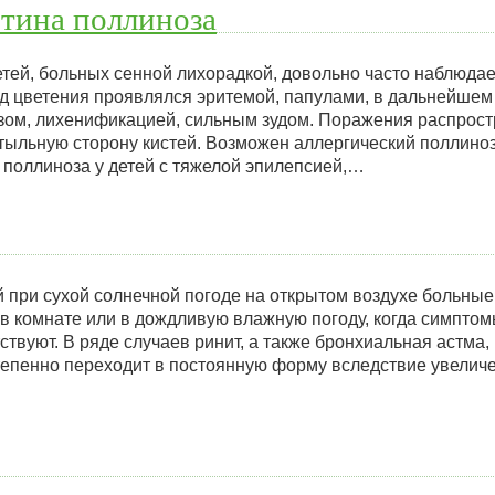
тина поллиноза
етей, больных сенной лихорадкой, довольно часто наблюда
од цветения проявлялся эритемой, папулами, в дальнейше
озом, лихенификацией, сильным зудом. Поражения распрост
 тыльную сторону кистей. Возможен аллергический поллиноз
поллиноза у детей с тяжелой эпилепсией,…
 при сухой солнечной погоде на открытом воздухе больные
 в комнате или в дождливую влажную погоду, когда симпто
твуют. В ряде случаев ринит, а также бронхиальная астма,
тепенно переходит в постоянную форму вследствие увелич