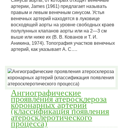
Синусы аорты, от которых отходят венечные
артерии, James (1961) предлагает называть
правым и левым венечным синусом. Устья
венечных артерий находятся в луковице
восходящей аорты на уровне свободных краев
полулунных клапанов аорты или на 2—3 см
выше или ниже их (В. В. Кованов и Т. И.
Аникина, 1974). Топография участков венечных
артерий, как указывает А. С….
Ангиографические
проявления атеросклероза
коронарных артерий
(классификация появления
атеросклеротического
процесса)