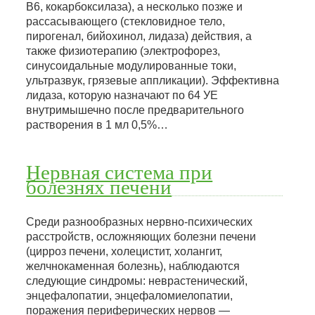
B6, кокарбоксилаза), а несколько позже и
рассасывающего (стекловидное тело,
пирогенал, бийохинол, лидаза) действия, а
также физиотерапию (электрофорез,
синусоидальные модулированные токи,
ультразвук, грязевые аппликации). Эффективна
лидаза, которую назначают по 64 УЕ
внутримышечно после предварительного
растворения в 1 мл 0,5%…
Нервная система при
болезнях печени
Среди разнообразных нервно-психических
расстройств, осложняющих болезни печени
(цирроз печени, холецистит, холангит,
желчнокаменная болезнь), наблюдаются
следующие синдромы: неврастенический,
энцефалопатии, энцефаломиелопатии,
поражения периферических нервов —