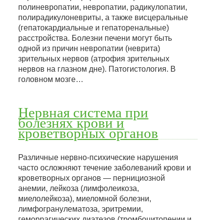
полиневропатии, невропатии, радикулопатии,
полирадикулоневриты, а также висцеральные
(гепатокардиальные и гепаторенальные)
расстройства. Болезни печени могут быть
одной из причин невропатии (неврита)
зрительных нервов (атрофия зрительных
нервов на глазном дне). Патогистология. В
головном мозге…
Нервная система при
болезнях крови и
кроветворных органов
Различные нервно-психические нарушения
часто осложняют течение заболеваний крови и
кроветворных органов — пернициозной
анемии, лейкоза (лимфолеикоза,
миелолейкоза), миеломной болезни,
лимфогранулематоза, эритремии,
геморрагических диатезов (тромбоцитопении и