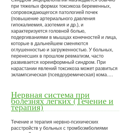
при тяжелых формах токсикоза беременных,
сопровождающегося патологией почек
(повышение артериального давления
гипокалиемия, азотемия и др.), и
характеризуется головной болью,
подергиваниями в мышцах конечностей и лица,
которые в дальнейшем сменяются
оглушенностью и загруженностью. У больных,
перенесших в прошлом ревматизм, часто
развивается хореиформный синдром. При
нарастании явлений токсикоза может развиться
эклампсическая (псевдоуремическая) кома….
Нервная система при
болезнях легких (Течение и
терапия)
Течение и терапия нервно-психических
расстройств у больных с тромбоэмболиями