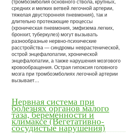
(тромбоэмболия основного ствола, крупных,
средних и мелких ветвей легочной артерии,
тяжелая двусторонняя пневмония), так и
длительно протекающие процессы
(хроническая пневмония, эмфизема легких,
бронхит, туберкулез) могут вызывать
разнообразные нервно-психические
расстройства — синдромы неврастенической,
острой энцефалопатии, хронической
энцефалопатии, а также нарушения мозгового
кровообращения. Острая гипоксия головного
мозга при тромбоэмболиях легочной артерии
вызывает…
Нервная система при
болезнях органов малого
таза, беременности и
климаксе (Вегетативно-
сосудистые нарушения)