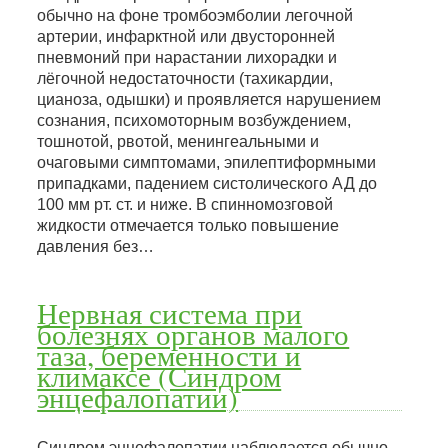
обычно на фоне тромбоэмболии легочной
артерии, инфарктной или двусторонней
пневмоний при нарастании лихорадки и
лёгочной недостаточности (тахикардии,
цианоза, одышки) и проявляется нарушением
сознания, психомоторным возбуждением,
тошнотой, рвотой, менингеальными и
очаговыми симптомами, эпилептиформными
припадками, падением систолического АД до
100 мм рт. ст. и ниже. В спинномозговой
жидкости отмечается только повышение
давления без…
Нервная система при
болезнях органов малого
таза, беременности и
климаксе (Синдром
энцефалопатии)
Синдром энцефалопатии наблюдается обычно