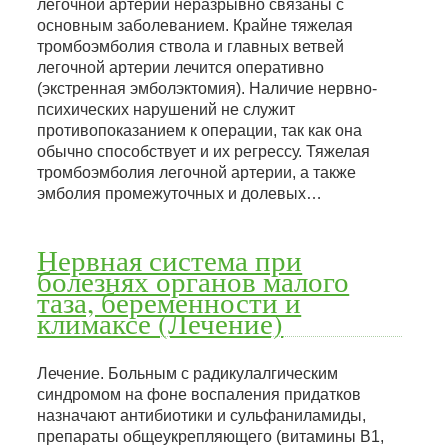
легочной артерии неразрывно связаны с
основным заболеванием. Крайне тяжелая
тромбоэмболия ствола и главных ветвей
легочной артерии лечится оперативно
(экстренная эмболэктомия). Наличие нервно-
психических нарушений не служит
противопоказанием к операции, так как она
обычно способствует и их регрессу. Тяжелая
тромбоэмболия легочной артерии, а также
эмболия промежуточных и долевых…
Нервная система при
болезнях органов малого
таза, беременности и
климаксе (Лечение)
Лечение. Больным с радикулалгическим
синдромом на фоне воспаления придатков
назначают антибиотики и сульфаниламиды,
препараты общеукрепляющего (витамины В1,