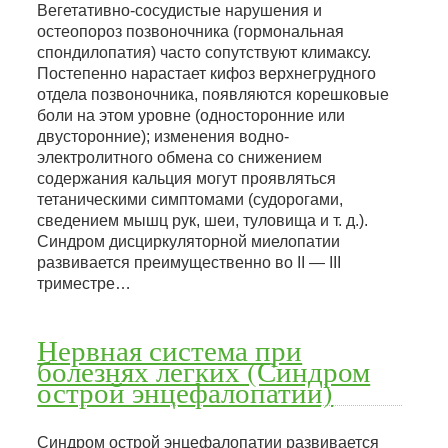
Вегетативно-сосудистые нарушения и
остеопороз позвоночника (гормональная
спондилопатия) часто сопутствуют климаксу.
Постепенно нарастает кифоз верхнегрудного
отдела позвоночника, появляются корешковые
боли на этом уровне (односторонние или
двусторонние); изменения водно-
электролитного обмена со снижением
содержания кальция могут проявляться
тетаническими симптомами (судорогами,
сведением мышц рук, шеи, туловища и т. д.).
Синдром дисциркуляторной миелопатии
развивается преимущественно во II — III
триместре…
Нервная система при
болезнях легких (Синдром
острой энцефалопатии)
Синдром острой энцефалопатии развивается