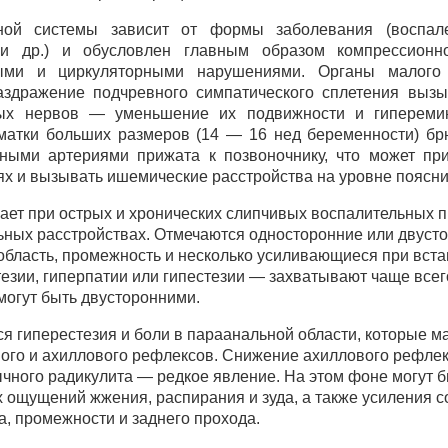
ной системы зависит от формы заболевания (воспале
и др.) и обусловлен главным образом компрессионно
ными и циркуляторными нарушениями. Органы малого
аздражение подчревного симпатического сплетения вызы
ных нервов — уменьшение их подвижности и гипереми
матки больших размеров (14 — 16 нед беременности) б
ыми артериями прижата к позвоночнику, что может при
х и вызывать ишемические расстройства на уровне поясни
ет при острых и хронических слипчивых воспалительных пр
ных расстройствах. Отмечаются односторонние или двусто
область, промежность и несколько усиливающиеся при вста
езии, гиперпатии или гипестезии — захватывают чаще все
могут быть двусторонними.
я гиперестезия и боли в параанальной области, которые ма
го и ахиллового рефлексов. Снижение ахиллового рефлек
чного радикулита — редкое явление. На этом фоне могут 
х ощущений жжения, распирания и зуда, а также усиления с
а, промежности и заднего прохода.