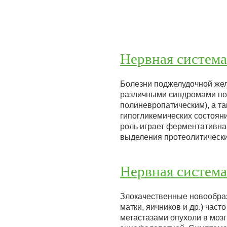
Нервная система
Болезни поджелудочной жел
различными синдромами пор
полиневропатическим), а т
гипогликемических состоян
роль играет ферментативн
выделения протеолитически
Нервная система
Злокачественные новообразо
матки, яичников и др.) ча
метастазами опухоли в мозг