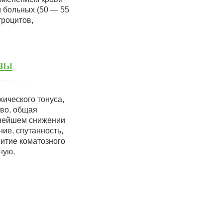
 больных (50 — 55
троцитов,
зы
ического тонуса,
во, общая
ьнейшем снижении
ие, спутанность,
итие коматозного
ную,