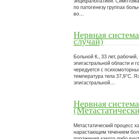
энцефалопатией. Симптомат
по патогенезу группах боль
во…
Нервная система
случай)
Больной К., 33 лет, рабочий
эпигастральной области и г
чередуется с психомоторным
температура тела 37,9°С. 
эпигастральной…
Нервная система
(Метастатически
Метастатический процесс х
нарастающим течением боле
поражения какого-либо вну