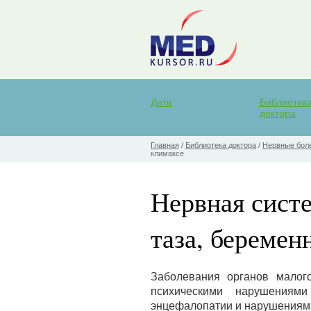
Дети
Библиотек
доктора
Главная
/
Библиотека доктора
/
Нервные бол
климаксе
Нервная систе
таза, беремен
Заболевания органов малог
психическими нарушениям
энцефалопатии и нарушениям