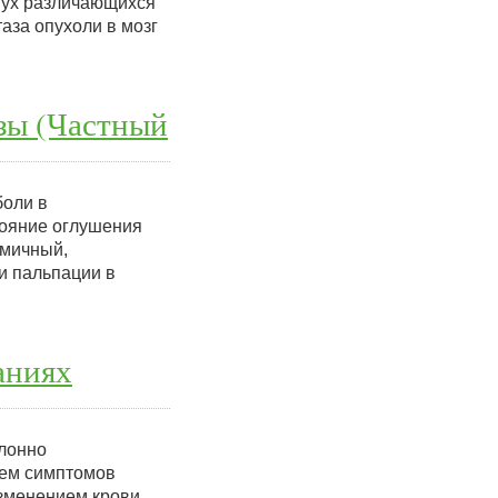
вух различающихся
аза опухоли в мозг
зы (Частный
боли в
тояние оглушения
тмичный,
и пальпации в
аниях
клонно
ием симптомов
изменением крови