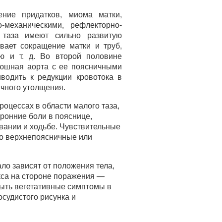
ние придатков, миома матки,
-механическими, рефлекторно-
 таза имеют сильно развитую
вает сокращение матки и труб,
ю и т. д. Во второй половине
рюшная аорта с ее поясничными
водить к редукции кровотока в
чного утолщения.
оцессах в области малого таза,
ронние боли в пояснице,
вании и ходьбе. Чувствительные
го верхнепоясничные или
ло зависят от положения тела,
са на стороне поражения —
быть вегетативные симптомы в
осудистого рисунка и