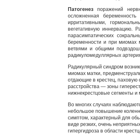
Патогенез
поражений нерв
осложненная беременность 
ирритативными, гормональ
вегетативную иннервацию. Р
парасимпатических сокраль
беременности и при миомах 
ветвями и общими подвздошн
радикуломедуллярных артерия
Радикулярный синдром возника
миомах матки, предменструаль
отдающие в крестец, паховую 
расстройства — зоны гиперест
нижнекрестцовые сегменты и 
Во многих случаях наблюдаютс
небольшое повышение коленно
симптом, характерный для обы
виде резких, очень неприятны
гипергидроза в области крестц