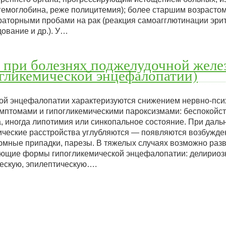
гемоглобина, реже полицитемия); более старшим возрастом
раторными пробами на рак (реакция самоагглютинации эри
ование и др.). У…
 при болезнях поджелудочной желе
гликемической энцефалопатии)
й энцефалопатии характеризуются снижением нервно-псих
птомами и гипогликемическими пароксизмами: беспокойст
а, иногда липотимия или синкопальное состояние. При дал
ические расстройства углубляются — появляются возбужден
мные припадки, парезы. В тяжелых случаях возможно разв
ующие формы гипогликемической энцефалопатии: делириоз
ескую, эпилептическую….