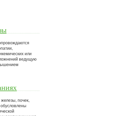
зы
сопровождаются
патии,
икемических или
осложнений ведущую
овышением
аниях
 железы, почек,
е обусловлены
ической