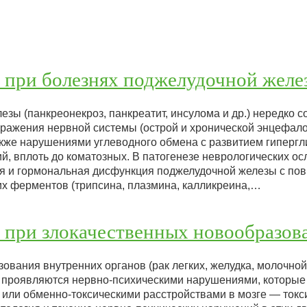
 при болезнях поджелудочной желе
езы (панкреонекроз, панкреатит, инсулома и др.) нередко 
ажения нервной системы (острой и хронической энцефало
акже нарушениями углеводного обмена с развитием гипергл
ий, вплоть до коматозных. В патогенезе неврологических 
ая и гормональная дисфункция поджелудочной железы с п
х ферментов (трипсина, плазмина, калликреина,…
 при злокачественных новообразов
вания внутренних органов (рак легких, желудка, молочной
сто проявляются нервно-психическими нарушениями, которы
 или обменно-токсическими расстройствами в мозге — токс