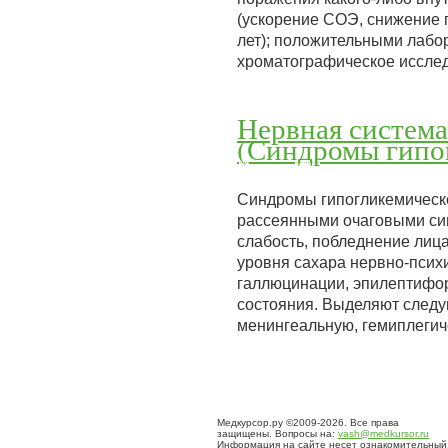
(ускорение СОЭ, снижение 
лет); положительными лабо
хроматографическое исслед
Нервная система
(Синдромы гипо
Синдромы гипогликемическо
рассеянными очаговыми сим
слабость, побледнение лиц
уровня сахара нервно-псих
галлюцинации, эпилептифор
состояния. Выделяют след
менингеальную, гемиплегич
Медкурсор.ру ©2009-2026. Все права
защищены. Вопросы на:
vash@medkursor.ru
Информация на сайте несет ознакомительный