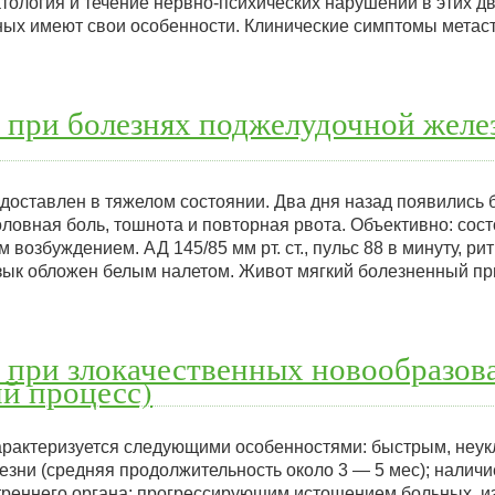
ология и течение нервно-психических нарушений в этих д
ных имеют свои особенности. Клинические симптомы метаст
 при болезнях поджелудочной желе
, доставлен в тяжелом состоянии. Два дня назад появились 
оловная боль, тошнота и повторная рвота. Объективно: сос
 возбуждением. АД 145/85 мм рт. ст., пульс 88 в минуту, ри
Язык обложен белым налетом. Живот мягкий болезненный пр
 при злокачественных новообразов
й процесс)
арактеризуется следующими особенностями: быстрым, неу
зни (средняя продолжительность около 3 — 5 мес); налич
треннего органа; прогрессирующим истощением больных, 