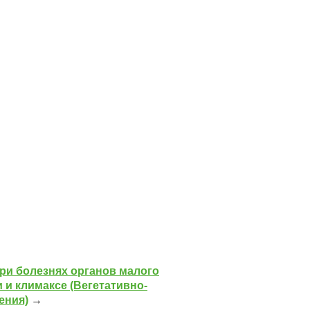
ри болезнях органов малого
 и климаксе (Вегетативно-
ения)
→