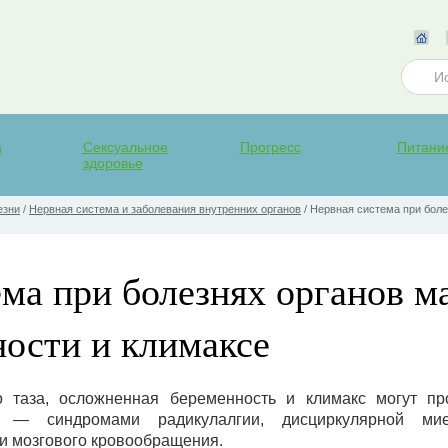
а
Сексуальное
Прогресс
Питани
здоровье
езни
/
Нервная система и заболевания внутренних органов
/
Нервная система при боле
ма при болезнях органов м
ности и климаксе
о таза, осложненная беременность и климакс могут пр
и — синдромами радикулалгии, дисциркулярной мие
и мозгового кровообращения.