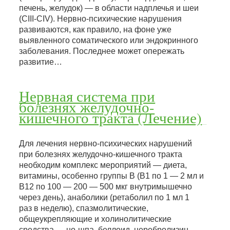
печень, желудок) — в области надплечья и шеи
(CIII-CIV). Нервно-психические нарушения
развиваются, как правило, на фоне уже
выявленного соматического или эндокринного
заболевания. Последнее может опережать
развитие…
Нервная система при
болезнях желудочно-
кишечного тракта (Лечение)
Для лечения нервно-психических нарушений
при болезнях желудочно-кишечного тракта
необходим комплекс мероприятий — диета,
витамины, особенно группы В (В1 по 1 — 2 мл и
В12 по 100 — 200 — 500 мкг внутримышечно
через день), анаболики (ретаболил по 1 мл 1
раз в неделю), спазмолитические,
общеукрепляющие и холинолитические
средства — но-шпа, беллоид, церебролизин.