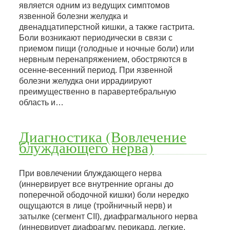
является одним из ведущих симптомов
язвенной болезни желудка и
двенадцатиперстной кишки, а также гастрита.
Боли возникают периодически в связи с
приемом пищи (голодные и ночные боли) или
нервным перенапряжением, обостряются в
осенне-весенний период. При язвенной
болезни желудка они иррадиируют
преимущественно в паравертебральную
область и…
Диагностика (Вовлечение
блуждающего нерва)
При вовлечении блуждающего нерва
(иннервирует все внутренние органы до
поперечной ободочной кишки) боли нередко
ощущаются в лице (тройничный нерв) и
затылке (сегмент СII), диафрагмального нерва
(иннервирует диафрагму, перикард, легкие,