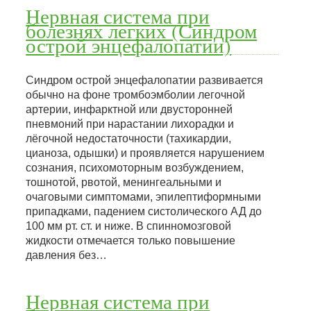
Нервная система при
болезнях легких (Синдром
острой энцефалопатии)
Синдром острой энцефалопатии развивается
обычно на фоне тромбоэмболии легочной
артерии, инфарктной или двусторонней
пневмоний при нарастании лихорадки и
лёгочной недостаточности (тахикардии,
цианоза, одышки) и проявляется нарушением
сознания, психомоторным возбуждением,
тошнотой, рвотой, менингеальными и
очаговыми симптомами, эпилептиформными
припадками, падением систолического АД до
100 мм рт. ст. и ниже. В спинномозговой
жидкости отмечается только повышение
давления без…
Нервная система при