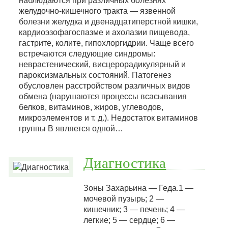
наблюдаются при различных болезнях
желудочно-кишечного тракта — язвенной
болезни желудка и двенадцатиперстной кишки,
кардиоэзофагоспазме и ахолазии пищевода,
гастрите, колите, гипохлоргидрии. Чаще всего
встречаются следующие синдромы:
неврастенический, висцерорадикулярный и
пароксизмальных состояний. Патогенез
обусловлен расстройством различных видов
обмена (нарушаются процессы всасывания
белков, витаминов, жиров, углеводов,
микроэлементов и т. д.). Недостаток витаминов
группы В является одной…
Диагностика
Зоны Захарьина — Геда.1 —
мочевой пузырь; 2 —
кишечник; 3 — печень; 4 —
легкие; 5 — сердце; 6 —