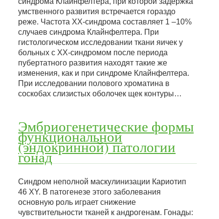
синдрома Клайнфелтера, при которой задержка
умственного развития встречается гораздо
реже. Частота ХХ-синдрома составляет 1 –10%
случаев синдрома Клайнфелтера. При
гистологическом исследовании ткани яичек у
больных с ХХ-синдромом после периода
пубертатного развития находят такие же
изменения, как и при синдроме Клайнфелтера.
При исследовании полового хроматина в
соскобах слизистых оболочек щек контуры…
Эмбриогенетические формы
функциональной
(эндокринной) патологии
гонад
Синдром неполной маскулинизации Кариотип
46 XY. В патогенезе этого заболевания
основную роль играет снижение
чувствительности тканей к андрогенам. Гонады: