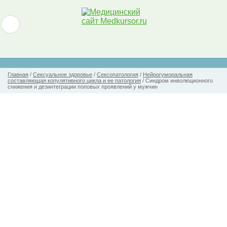
Главная
/
Сексуальное здоровье
/
Сексопатология
/
Нейрогуморальная
составляющая копулятивного цикла и ее патология
/
Синдром инволюционного
снижения и дезинтеграции поповых проявлений у мужчин