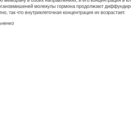
ю мембрану в обоих направлениях, и его концентрация в кл
 органовмишеней молекулы гормона продолжают диффундиров
но, так что внутриклеточная концентрация их возрастает.
ьченко