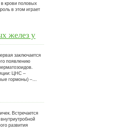
 в крови половых
роль в этом играет
х желез у
ервая заключается
его появлению
перматозоидов.
яции: ЦНС –
овые гормоны) –…
ичек. Встречается
и внутриутробной
ного развития