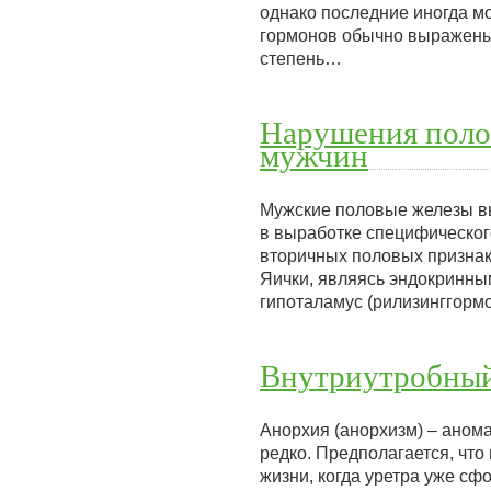
однако последние иногда м
гормонов обычно выражены 
степень…
Нарушения поло
мужчин
Мужские половые железы вы
в выработке специфическог
вторичных половых признак
Яички, являясь эндокринны
гипоталамус (рилизинггорм
Внутриутробный
Анорхия (анорхизм) – аном
редко. Предполагается, что
жизни, когда уретра уже сф