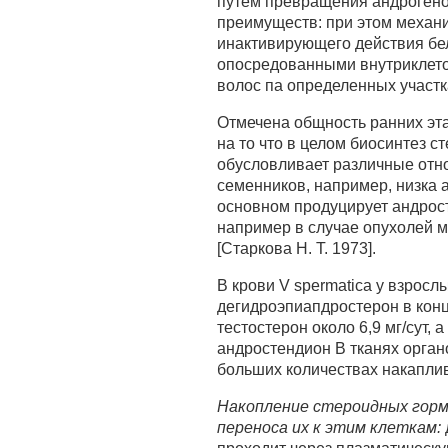
путем превращения андрогенов
преимуществ: при этом механи
инактивирующего действия бел
опосредованными внутриклето
волос па определенных участк
Отмечена общность ранних эта
на то что в целом биосинтез 
обусловливает различные отно
семенников, например, низка 
основном продуцирует андрост
например в случае опухолей м
[Старкова Н. Т. 1973].
В крови V spermatica у взросл
дегидроэпиапдростерон в конце
тестостерон около 6,9 мг/сут,
андростендион В тканях орган
больших количествах накаплив
Накопление стероидных горм
переноса их к этим клеткам: