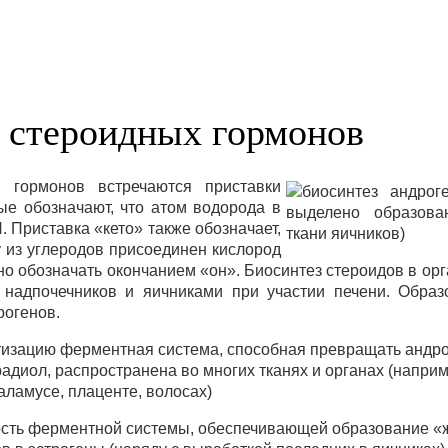
 стероидных гормонов
 гормонов встречаются приставки
рые обозначают, что атом водорода в
 Приставка «кето» также обозначает,
у из углеродов присоединен кислород
жно обозначать окончанием «он». Биосинтез стероидов в о
 надпочечников и яичниками при участии печени. Образ
рогенов.
зацию ферментная система, способная превращать андро
радиол, распространена во многих тканях и органах (наприм
аламусе, плаценте, волосах)
сть ферментной системы, обеспечивающей образование «