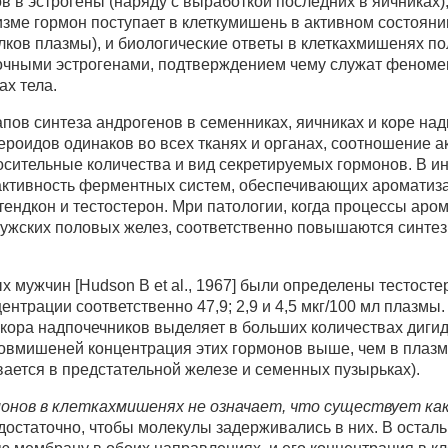
 в эстрогены (наряду с выработкой последних в яичниках),
зме гормон поступает в клеткумишень в активном состояни
ков плазмы), и биологические ответы в клеткахмишенях п
чными эстрогенами, подтверждением чему служат феномен
ах тела.
пов синтеза андрогенов в семенниках, яичниках и коре над
стероидов одинаков во всех тканях и органах, соотношение
сительные количества и вид секретируемых гормонов. В и
активность ферментных систем, обеспечивающих ароматиза
ендкон и тестостерон. Мри патологии, когда процессы аро
ужских половых желез, соответственно повышаются синтез 
ых мужчин [Hudson В et al., 1967] были определены тестост
нтрации соответственно 47,9; 2,9 и 4,5 мкг/100 мл плазмы
 а кора надпочечников выделяет в больших количествах диг
овмишеней концентрация этих гормонов выше, чем в плазме 
ается в предстательной железе и семенных пузырьках).
онов в клеткахмишенях не означает, что существует ка
достаточно, чтобы молекулы задерживались в них. В осталь