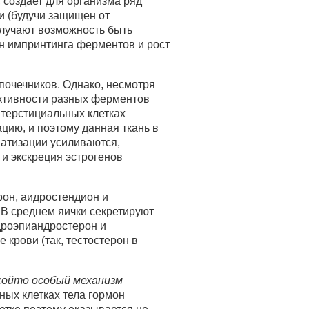
 создает для организма ряд
и (будучи защищен от
олучают возможность быть
 импринтинга ферментов и рост
почечников. Однако, несмотря
 активности разных ферментов
нтерстициальных клетках
цию, и поэтому данная ткань в
матизации усиливаются,
и экскреция эстрогенов
ерон, аидростендион и
. В среднем яички секретируют
идроэпиандростерон и
крови (так, тестостерон в
който особый механизм
ных клетках тела гормон