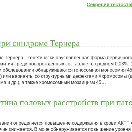
Секреция тестосте
при синдроме Тернера
ме Тернера – генетически обусловленная форма первичного
звития среди новорожденных составляет в среднем 0,03%. 
ом обследовании обнаруживаются гоносомная моносомия 45 
) или варианты со структурными дефектами Ххромосомы (д
ома и др.), а также хромосомный мозаицизм 45…
тина половых расстройств при пат
ании определяется повышение содержания в крови АКТГ, Ф
жчин снижается. В моче обнаруживается повышение уровня 