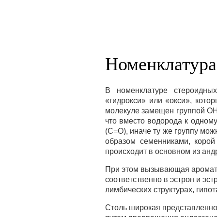
Номенклатура
В номенклатуре стероидных
«гидрокси» или «окси», кото
молекуле замещен группой ОН.
что вместо водорода к одном
(С=О), иначе ту же группу мо
образом семенниками, корой
происходит в основном из анд
При этом вызывающая аромати
соответственно в эстрон и эст
лимбических структурах, гипот
Столь широкая представленно