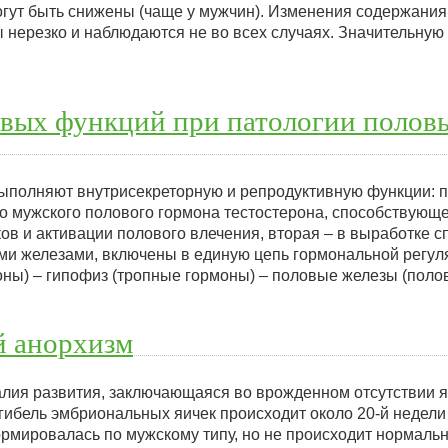
огут быть снижены (чаще у мужчин). Изменения содержания
нерезко и наблюдаются не во всех случаях. Значительную 
вых функций при патологии половы
полняют внутрисекреторную и репродуктивную функции: п
о мужского полового гормона тестостерона, способствующ
ов и активации полового влечения, вторая – в выработке с
ми железами, включены в единую цепь гормональной регул
оны) – гипофиз (тропные гормоны) – половые железы (пол
 анорхизм
алия развития, заключающаяся во врожденном отсутствии я
 гибель эмбриональных яичек происходит около 20-й недел
ормировалась по мужскому типу, но не происходит нормаль