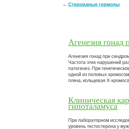
←
Стероидные гормоны
Агенезия гонад 
Агенезия гонад при синдро
Частота этих нарушений ра
патогенез. При генетическ
одной из половых хромосом
плеча, кольцевая Х-хромос
Клиническая кар
гипоталамуса
При лабораторном исследов
уровень тестостерона у му