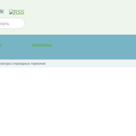
е
Анатомия
латура стероидных гормонов