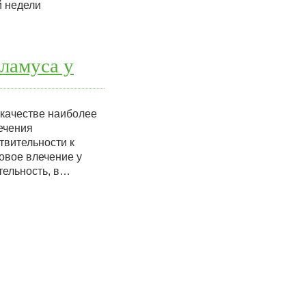
й недели
ламуса у
 качестве наиболее
ечения
твительности к
овое влечение у
тельность, в…