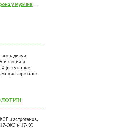
рона у мужчин
→
 агонадизма.
Этиология и
X (отсутствие
елеция короткого
ологии
СГ и эстрогенов,
17-ОКС и 17-КС,