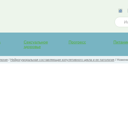
а
Сексуальное
Прогресс
Питани
здоровье
логия
/
Нейрогуморальная составляющая копулятивного цикла и ее патология
/
Номенк