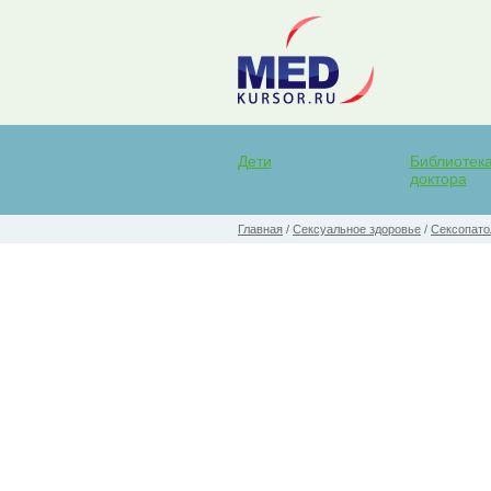
Дети
Библиотек
доктора
Главная
/
Сексуальное здоровье
/
Сексопато