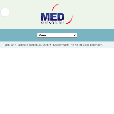
Главная
/
Разное о здоровье
/
Живи!
/
Косметолог: что лечит и как работает?