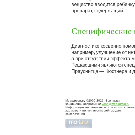
вещество вводится ребенку
препарат, содержащий…
Специфические 
Диагностике косвенно помо
например, улучшение от инт
а при отсутствии эффекта 
Решающими являются специфи
Прауснитца — Кюстнера и д
Медкурсор.ру ©2009-2026. Все права
защищены. Вопросы на:
vash@medkursor.ru
Информация на сайте несет ознакомительный
характер и не является пособием для
самолечения.