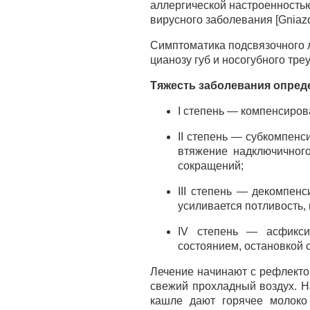
аллергической настроенностью
вирусного заболевания [Gniazdo
Симптоматика подсвязочного л
цианозу губ и носогубного тре
Тяжесть заболевания опреде
I степень — компенсиров
II степень — субкомпенс
втяжение надключичного
сокращений;
III степень — декомпенс
усиливается потливость,
IV степень — асфикси
состоянием, остановкой 
Лечение начинают с рефлекто
свежий прохладный воздух. Н
кашле дают горячее молоко