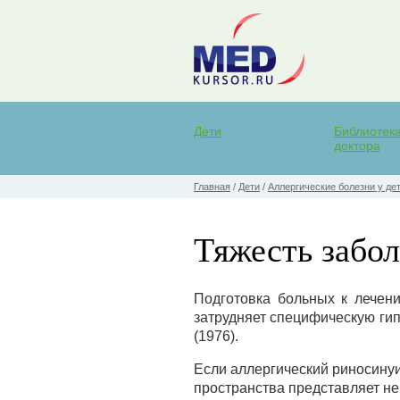
Дети
Библиотек
доктора
Главная
/
Дети
/
Аллергические болезни у де
Тяжесть забо
Подготовка больных к лечен
затрудняет специфическую гипо
(1976).
Если аллергический риносинуи
пространства представляет не