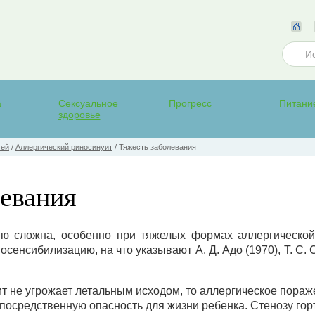
а
Сексуальное
Прогресс
Питани
здоровье
тей
/
Аллергический риносинуит
/
Тяжесть заболевания
левания
ию сложна, особенно при тяжелых формах аллергической 
сенсибилизацию, на что указывают А. Д. Адо (1970), Т. С. С
т не угрожает летальным исходом, то аллергическое пораж
посредственную опасность для жизни ребенка. Стенозу гор