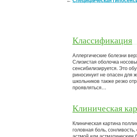
←
Специфическая гипосенс
Классификация
Аллергические болезни верх
Слизистая оболочка носовы
сенсибилизируется. Это об
риносинуит не опасен для 
школьников также резко от
проявляться…
Клиническая ка
Клиническая картина полли
головная боль, сонливость,
астмой или астматическим 