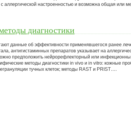
 с аллергической настроенностью и возможна общая или ме
методы диагностики
гают данные об эффективности применявшегося ранее лече
ала, антигистаминных препаратов указывает на аллергичес
можно предположить нейрорефлекторный или инфекционный
ческие методы диагностики in vivo и in vitro: кожные про
егрануляции тучных клеток; методы RAST и PRIST….