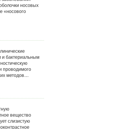
 оболочки носовых
ие «носового
клинические
м и бактериальным
гностическую
ти проводимого
ких методов…
тную
стное вещество
ует слизистую
ноконтрастное