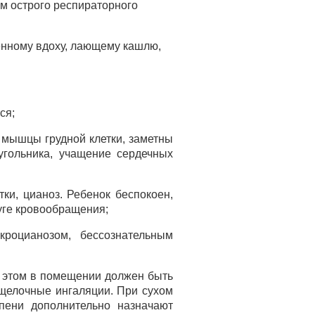
ем острого респираторного
енному вдоху, лающему кашлю,
ся;
 мышцы грудной клетки, заметны
угольника, учащение сердечных
тки, цианоз. Ребенок беспокоен,
уге кровообращения;
роцианозом, бессознательным
и этом в помещении должен быть
щелочные ингаляции. При сухом
пени дополнительно назначают