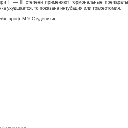
при II — III степени применяют гормональные препарат
ка ухудшается, то показана интубация или трахеотомия.
ей», проф. М.Я.Студеникин