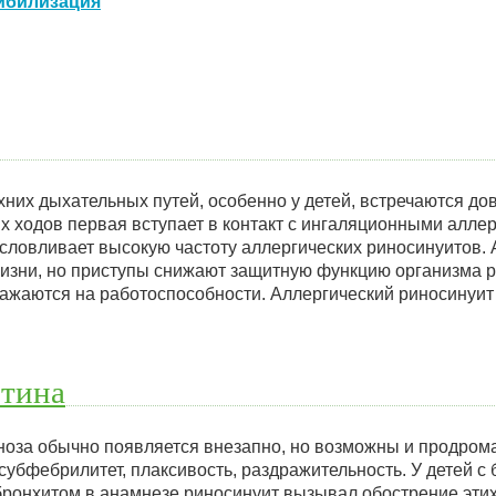
ибилизация
них дыхательных путей, особенно у детей, встречаются дов
х ходов первая вступает в контакт с ингаляционными алле
условливает высокую частоту аллергических риносинуитов.
жизни, но приступы снижают защитную функцию организма ре
ражаются на работоспособности. Аллергический риносинуит
ртина
ноза обычно появляется внезапно, но возможны и продром
 субфебрилитет, плаксивость, раздражительность. У детей с
бронхитом в анамнезе риносинуит вызывал обострение этих