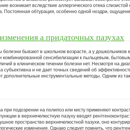
ние возникает вследствие аллергического отека слизистой
та. Постоянная обтурация, особенно одной ноздри, ощущен
изменения а придаточных пазухах
 болезни бывают в школьном возрасте, а у дошкольников 
и комбинированной сенсибилизации к пыльцевым, бытовы
ичий в клиническом течении болезни нет. Несмотря на диа
ма субъективна и не дает точных сведений об эффективнос
ют дополнительные инструментальные методы. Одним из та
а при подозрении на полипоз или кисту применяют контрас
пункции в верхнечелюстную пазуху вводят рентгеноконтра
душное пространство верхнечелюстной пазухи, оно контурир
логические изменения. Однако следует помнить, что рентге