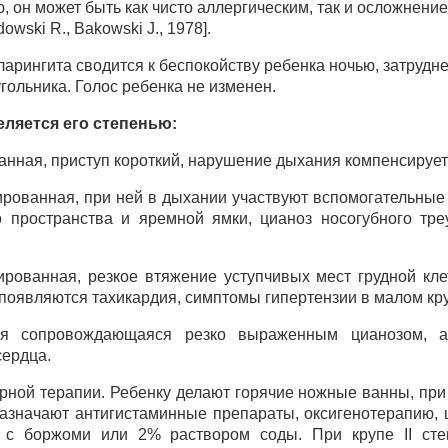
, он может быть как чисто аллергическим, так и осложнени
wski R., Bakowski J., 1978].
арингита сводится к беспокойству ребенка ночью, затрудн
угольника. Голос ребенка не изменен.
ляется его степенью:
анная, приступ короткий, нарушение дыхания компенсирует
ированная, при ней в дыхании участвуют вспомогательные
 пространства и яремной ямки, цианоз носогубного тре
ированная, резкое втяжение уступчивых мест грудной кле
 появляются тахикардия, симптомы гипертензии в малом кр
я сопровождающаяся резко выраженным цианозом, ак
сердца.
рной терапии. Ребенку делают горячие ножные ванны, пр
азначают антигистаминные препараты, оксигенотерапию, 
 с боржоми или 2% раствором соды. При крупе II сте