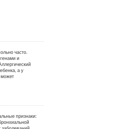
ольно часто.
ргенами и
 Аллергический
бенка, а у
 может
альные признаки:
 бронхиальной
 заболеваний.