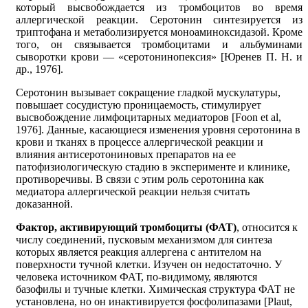
который высвобождается из тромбоцитов во время
аллергической реакции. Серотонин синтезируется из
триптофана и метаболизируется моноаминоксидазой. Кроме
того, он связывается тромбоцитами и альбуминами
сыворотки крови — «серотонинопексия» [Юренев П. Н. и
др., 1976].
Серотонин вызывает сокращение гладкой мускулатуры,
повышает сосудистую проницаемость, стимулирует
высвобождение лимфоцитарных медиаторов [Foon et al,
1976]. Данные, касающиеся изменения уровня серотонина в
крови и тканях в процессе аллергической реакции и
влияния антисеротониновых препаратов на ее
патофизиологическую стадию в эксперименте и клинике,
противоречивы. В связи с этим роль серотонина как
медиатора аллергической реакции нельзя считать
доказанной.
Фактор, активирующий тромбоциты (ФАТ)
, относится к
числу соединений, пусковым механизмом для синтеза
которых является реакция аллергена с антителом на
поверхности тучной клетки. Изучен он недостаточно. У
человека источником ФАТ, по-видимому, являются
базофилы и тучные клетки. Химическая структура ФАТ не
установлена, но он инактивируется фосфолипазами [Plaut,