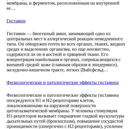
мембраны, и ферментом, расположенным на внутренней
ее…
Гистамин
Гистамин — биогенный амин, занимающий одно из
центральных мест в аллергической реакции немедленного
типа. Он обнаружен почти во всех органах, тканях, жидких
средах и выделениях организма, но еще неизвестно,
содержится ли он в костной и хрящевой ткани. Его
концентрация наибольшая в органах, соприкасающихся с
внешней средой: коже (главным образом в эпидермисе),
желудочно-кишечном тракте, легких [Вайсфельд…
Физиологические и патологические эффекты гистамина
Физиологические и патологические эффекты гистамина
опосредуются H1 и H2-рецепторами клеток,
локализованными на наружной поверхности
цитоплазматической мембраны. У человека стимуляция
H1-рецепторов вызывает сокращение гладкой мускулатуры
дыхательных путей (бронхоспазм), повышение сосудистой
проницаемости (синергично с Н2-рецепторами), усиление