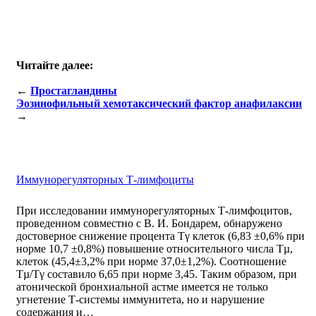
Читайте далее:
←
Простагландины
Эозинофильный хемотаксический фактор анафилаксии
→
Иммунорегуляторных Т-лимфоциты
При исследовании иммунорегуляторных Т-лимфоцитов,
проведенном совместно с В. И. Бондарем, обнаружено
достоверное снижение процента Тγ клеток (6,83 ±0,6% при
норме 10,7 ±0,8%) повышение относительного числа Тµ,
клеток (45,4±3,2% при норме 37,0±1,2%). Соотношение
Tµ/Tγ составило 6,65 при норме 3,45. Таким образом, при
атонической бронхиальной астме имеется не только
угнетение Т-системы иммунитета, но и нарушение
содержания и…