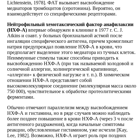
Lichtenstein, 1978]. ФАТ вызывает высвобождение
медиаторов тромбоцитов (серотонина). Вероятно, он
взаимодействует со специфическими рецепторами.
Нейтрофильный хемотаксический фактор анафилаксии
(НХФ-А)
впервые обнаружен в клинике в 1977 г. С. J.
Atkins и соавт. у больных бронхиальной астмой после
ингаляции специфического антигена, причем хромогликат
натрия предупреждал появление НХФ-А в крови, что
предполагает выделение этого медиатора из тучных клеток.
Неиммунные стимулы также способны приводить к
высвобождению НХФ-А (при так называемой холодовой и
солнечной аллергии, холинергической крапивнице,
«аллергии» к физической нагрузке и т. п.). В химическом
отношении НХФ-А представляет собой
высокомолекулярное соединение (молекулярная масса около
750 000), чувствительное к обработке протеолитическими
ферментами.
Обычно отмечают параллелизм между высвобождением
НХФ-А и гистамина, но в ряде случаев можно наблюдать
более позднее повышение в крови НХФ-А (через 3 ч после
антигенного раздражения), когда начальные симптомы
реакции, обусловленные гистамином, уже исчезли [Kay,
Lee, 1982]. Возможно, НХФ-А играет роль при поздних