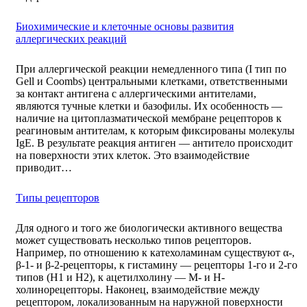
Биохимические и клеточные основы развития
аллергических реакций
При аллергической реакции немедленного типа (I тип по
Gell и Coombs) центральными клетками, ответственными
за контакт антигена с аллергическими антителами,
являются тучные клетки и базофилы. Их особенность —
наличие на цитоплазматической мембране рецепторов к
реагиновым антителам, к которым фиксированы молекулы
IgE. В результате реакция антиген — антитело происходит
на поверхности этих клеток. Это взаимодействие
приводит…
Типы рецепторов
Для одного и того же биологически активного вещества
может существовать несколько типов рецепторов.
Например, по отношению к катехоламинам существуют α-,
β-1- и β-2-рецепторы, к гистамину — рецепторы 1-го и 2-го
типов (H1 и Н2), к ацетилхолину — М- и Н-
холинорецепторы. Наконец, взаимодействие между
рецептором, локализованным на наружной поверхности