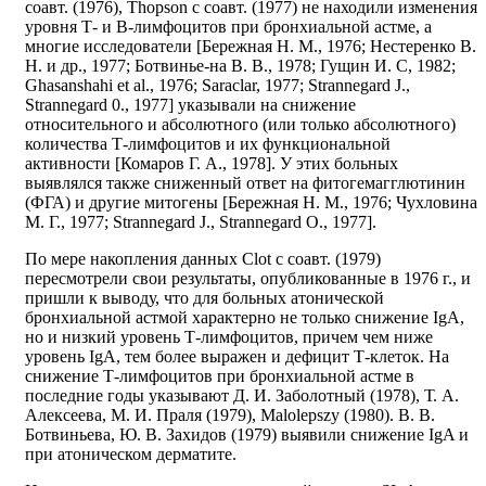
соавт. (1976), Thopson с соавт. (1977) не находили изменения
уровня Т- и В-лимфоцитов при бронхиальной астме, а
многие исследователи [Бережная Н. М., 1976; Нестеренко В.
Н. и др., 1977; Ботвинье-на В. В., 1978; Гущин И. С, 1982;
Ghasanshahi et al., 1976; Saraclar, 1977; Strannegard J.,
Strannegard 0., 1977] указывали на снижение
относительного и абсолютного (или только абсолютного)
количества Т-лимфоцитов и их функциональной
активности [Комаров Г. А., 1978]. У этих больных
выявлялся также сниженный ответ на фитогемагглютинин
(ФГА) и другие митогены [Бережная Н. М., 1976; Чухловина
М. Г., 1977; Strannegard J., Strannegard О., 1977].
По мере накопления данных Clot с соавт. (1979)
пересмотрели свои результаты, опубликованные в 1976 г., и
пришли к выводу, что для больных атонической
бронхиальной астмой характерно не только снижение IgA,
но и низкий уровень Т-лимфоцитов, причем чем ниже
уровень IgA, тем более выражен и дефицит Т-клеток. На
снижение Т-лимфоцитов при бронхиальной астме в
последние годы указывают Д. И. Заболотный (1978), Т. А.
Алексеева, М. И. Праля (1979), Malolepszy (1980). В. В.
Ботвиньева, Ю. В. Захидов (1979) выявили снижение IgA и
при атоническом дерматите.