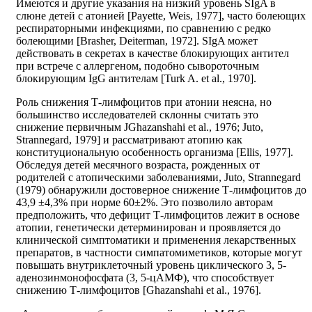
Имеются и другие указания на низкий уровень SIgA в
слюне детей с атонией [Payette, Weis, 1977], часто болеющих
респираторными инфекциями, по сравнению с редко
болеющими [Brasher, Deiterman, 1972]. SIgA может
действовать в секретах в качестве блокирующих антител
при встрече с аллергеном, подобно сывороточным
блокирующим IgG антителам [Turk A. et al., 1970].
Роль снижения Т-лимфоцитов при атонии неясна, но
большинство исследователей склонны считать это
снижение первичным JGhazanshahi et al., 1976; Juto,
Strannegard, 1979] и рассматривают атопию как
конституциональную особенность организма [Ellis, 1977].
Обследуя детей месячного возраста, рожденных от
родителей с атопическими заболеваниями, Juto, Strannegard
(1979) обнаружили достоверное снижение Т-лимфоцитов до
43,9 ±4,3% при норме 60±2%. Это позволило авторам
предположить, что дефицит Т-лимфоцитов лежит в основе
атопии, генетически детерминирован и проявляется до
клинической симптоматики и применения лекарственных
препаратов, в частности симпатомиметиков, которые могут
повышать внутриклеточный уровень циклического 3, 5-
аденозинмонофосфата (3, 5-цАМФ), что способствует
снижению Т-лимфоцитов [Ghazanshahi et al., 1976].