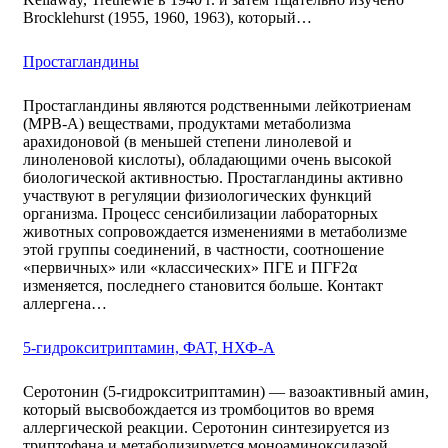
Brocklehurst (1955, 1960, 1963), который…
Простагландины
Простагландины являются родственными лейкотриенам
(МРВ-А) веществами, продуктами метаболизма
арахидоновой (в меньшей степени линолевой и
линоленовой кислоты), обладающими очень высокой
биологической активностью. Простагландины активно
участвуют в регуляции физиологических функций
организма. Процесс сенсибилизации лабораторных
животных сопровождается изменениями в метаболизме
этой группы соединений, в частности, соотношение
«первичных» или «классических» ПГЕ и ПГF2α
изменяется, последнего становится больше. Контакт
аллергена…
5-гидрокситриптамин, ФАТ, НХФ-А
Серотонин (5-гидрокситриптамин) — вазоактивный амин,
который высвобождается из тромбоцитов во время
аллергической реакции. Серотонин синтезируется из
триптофана и метаболизируется моноаминоксидазой.