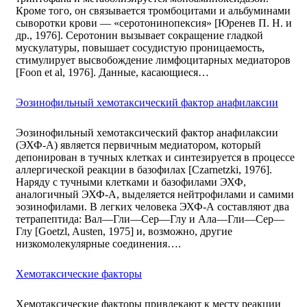
Кроме того, он связывается тромбоцитами и альбуминами
сыворотки крови — «серотонинопексия» [Юренев П. Н. и
др., 1976]. Серотонин вызывает сокращение гладкой
мускулатуры, повышает сосудистую проницаемость,
стимулирует высвобождение лимфоцитарных медиаторов
[Foon et al, 1976]. Данные, касающиеся…
Эозинофильный хемотаксический фактор анафилаксии
Эозинофильный хемотаксический фактор анафилаксии
(ЭХФ-А) является первичным медиатором, который
депонирован в тучных клетках и синтезируется в процессе
аллергической реакции в базофилах [Czarnetzki, 1976].
Наряду с тучными клетками и базофилами ЭХФ,
аналогичный ЭХФ-А, выделяется нейтрофилами и самими
эозинофилами. В легких человека ЭХФ-А составляют два
тетрапептида: Вал—Гли—Сер—Глу и Ала—Гли—Сер—
Глу [Goetzl, Austen, 1975] и, возможно, другие
низкомолекулярные соединения….
Хемотаксические факторы
Хемотаксические факторы привлекают к месту реакции