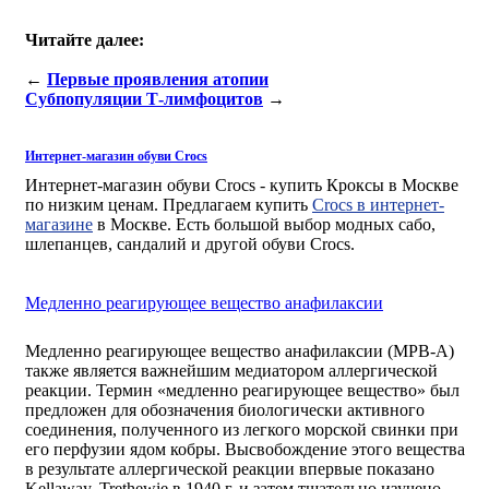
Читайте далее:
←
Первые проявления атопии
Субпопуляции Т-лимфоцитов
→
Интернет-магазин обуви Crocs
Интернет-магазин обуви Crocs - купить Кроксы в Москве
по низким ценам. Предлагаем купить
Crocs в интернет-
магазине
в Москве. Есть большой выбор модных сабо,
шлепанцев, сандалий и другой обуви Crocs.
Медленно реагирующее вещество анафилаксии
Медленно реагирующее вещество анафилаксии (МРВ-А)
также является важнейшим медиатором аллергической
реакции. Термин «медленно реагирующее вещество» был
предложен для обозначения биологически активного
соединения, полученного из легкого морской свинки при
его перфузии ядом кобры. Высвобождение этого вещества
в результате аллергической реакции впервые показано
Kellaway, Trethewie в 1940 г. и затем тщательно изучено