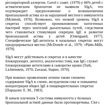
респираторной аллергии. Gavel с соавт. (1979) у 66% детей с
астматическим бронхитом не выявили SIgA, что
подтверждает предположение о возникновении
бронхиальной астмы из-за нарушений местного иммунитета
[Mcintosh, 1976]. Возможно, что низкий уровень SIgA в
секретах способствует проникновению патогенных
бактерий через эпителий дыхательных путей, следствием
чего становиться стимуляция секреции IgE и развитие
бронхиальной астмы у детей [Ostergaard, 1977].
Специфические IgE-антитела в назальных секретах могут
продуцироваться местно [McDonele et al., 1979; «Platts-Mills,
1979].
SIgA могут действовать в секретах и в качестве
блокирующих .антител, аналогично тому, как IgG служат
блокирующими антителами в сыворотке крови [Turk,
Lichtenstein, 1970; Zavazal, Stajner, 1970].
При кожных проявлениях атонии также снижено
содержание SIgA в слюне, желудочном соке и повышена
концентрация общих IgE в пищеварительных секретах
[Парцалис Е. М., 1983].
В начале изучения Т-системы иммунитета у больных
бронхиальной астмой данные были противоречивы. Clot с