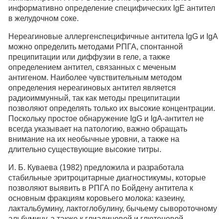
информативно определение специфических IgE антител
в желудочном соке.
Нереагиновые аллергенспецифичные антитела IgG и IgA
можно определить методами РПГА, спонтанной
преципитации или диффузии в геле, а также
определением антител, связанных с меченым
антигеном. Наиболее чувствительным методом
определения нереагиновых антител является
радиоиммунный, так как методы преципитации
позволяют определять только их высокие концентрации.
Поскольку простое обнаружение IgG и IgA-антител не
всегда указывает на патологию, важно обращать
внимание на их необычные уровни, а также на
длительно существующие высокие титры.
И. Б. Куваева (1982) предложила и разработала
стабильные эритроцитарные диагностикумы, которые
позволяют выявить в РПГА по Бойдену антитела к
основным фракциям коровьего молока: казеину,
лактальбумину, лактоглобулину, бычьему сывороточному
альбумину, а также к глиадиновой и глютеновой