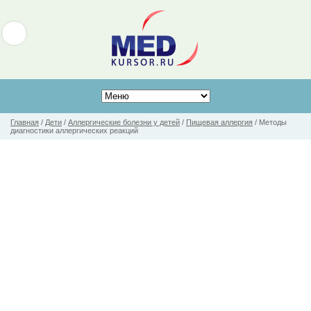
Главная
/
Дети
/
Аллергические болезни у детей
/
Пищевая аллергия
/
Методы
диагностики аллергических реакций