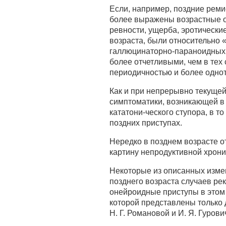
Если, например, поздние реми
более выражены возрастные ос
ревности, ущерба, эротически
возраста, были относительно
галлюцинаторно-параноидных р
более отчетливыми, чем в тех 
периодичностью и более одно
Как и при непрерывно текущей
симптоматики, возникающей в 
кататони-ческого ступора, в 
поздних приступах.
Нередко в позднем возрасте 
картину непродуктивной хрони
Некоторые из описанных изме
позднего возраста случаев ре
онейроидные приступы в этом 
которой представлены только
Н. Г. Романовой и И. Я. Гурови