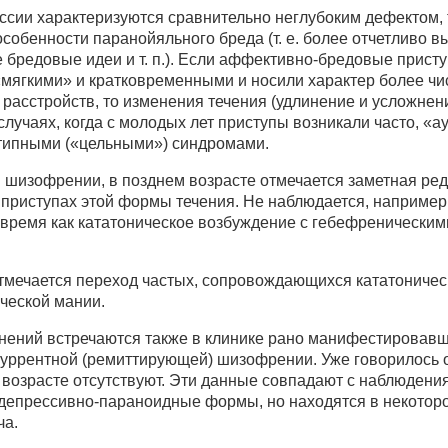
ссии характеризуются сравнительно неглубоким дефектом,
обенности паранойяльного бреда (т. е. более отчетливо 
е бредовые идеи и т. п.). Если аффективно-бредовые прист
 «мягкими» и кратковременными и носили характер более ч
асстройств, то изменения течения (удлинение и усложнен
случаях, когда с молодых лет приступы возникали часто, «а
типными («цельными») синдромами.
 шизофрении, в позднем возрасте отмечается заметная ред
приступах этой формы течения. Не наблюдается, например,
то время как кататоническое возбуждение с гебефреническим
отмечается переход частых, сопровождающихся кататониче
ческой мании.
нений встречаются также в клинике рано манифестировав
куррентной (ремиттирующей) шизофрении. Уже говорилось о
возрасте отсутствуют. Эти данные совпадают с наблюдения
 депрессивно-параноидные формы, но находятся в некотор
ча.