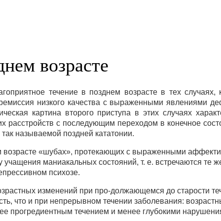
днем возрасте
агоприятное течение в позднем возрасте в тех случаях, 
ремиссия низкого качества с выраженными явлениями деф
ическая картина второго приступа в этих случаях харак
их расстройств с последующим переходом в конечное сост
 так называемой поздней кататонии.
м возрасте «шубах», протекающих с выраженными аффекти
 учащения маниакальных состояний, т. е. встречаются те ж
епрессивном психозе.
зрастных изменений при про-должающемся до старости те
сть, что и при непрерывном течении заболевания: возрас
ее прогредиентным течением и менее глубокими нарушения