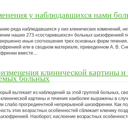
менения у наблюдавшихся нами бол
анию ряда наблюдавшихся у них клинических изменений, н
лении наших 273 «состарившихся» больных шизофренией п
овершенно иные соотношения трех основных форм течения. 
офренией или в сводном материале, приведенном А. В. Сн
зофрении вместе…
изменения клинической картины и 
емых больных
рый вытекает из наблюдений за этой группой больных, свод
клинической картины и течения наиболее выражены в случ
ли слабо прогредиентной непрерывной шизофрении. Как п
ость этих возрастных особенностей сближает клинику позд
изофренией. Наоборот, наслоение возрастных особенност