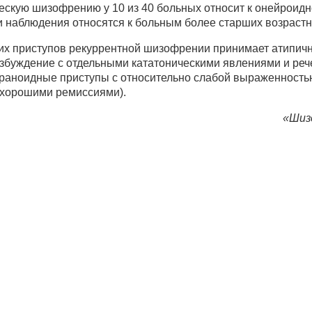
скую шизофрению у 10 из 40 больных относит к онейроидно
и наблюдения относятся к больным более старших возрастны
них приступов рекуррентной шизофрении принимает атипич
буждение с отдельными кататоническими явлениями и реч
раноидные приступы с относительно слабой выраженность
 хорошими ремиссиями).
«Шиз