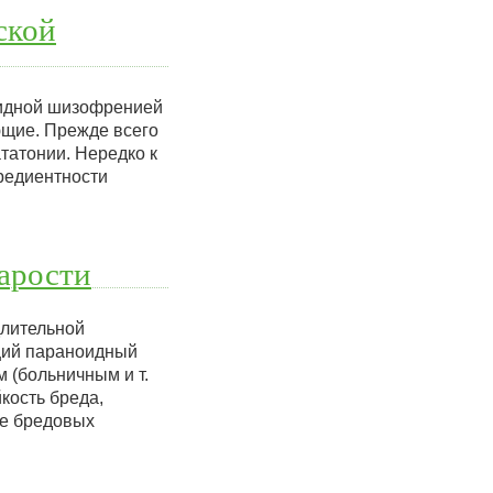
ской
оидной шизофренией
ющие. Прежде всего
татонии. Нередко к
редиентности
арости
длительной
щий параноидный
 (больничным и т.
кость бреда,
ре бредовых