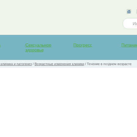
а
Сексуальное
Прогресс
Питани
здоровье
клиника и патогенез
/
Возрастные изменения клиники
/
Течение в позднем возрасте