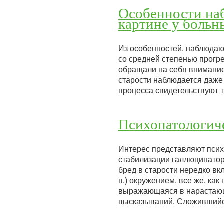
Особенности на
картине у боль
Из особенностей, наблюдаю
со средней степенью прогр
обращали на себя внимание
старости наблюдается даже
процесса свидетельствуют
Психопатологиче
Интерес представляют псих
стабилизации галлюцинато
бред в старости нередко вк
п.) окружением, все же, ка
выражающаяся в нарастающ
высказываний. Сложивший