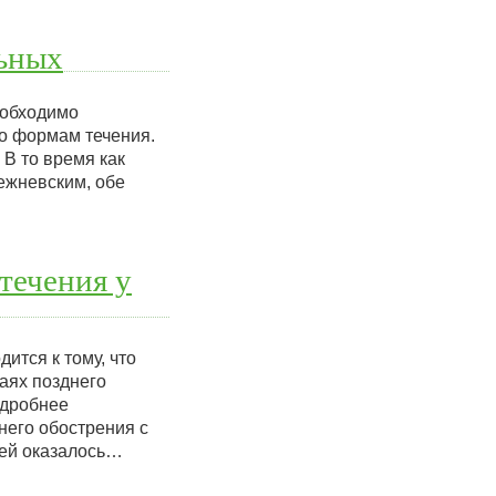
ьных
еобходимо
о формам течения.
В то время как
ежневским, обе
течения у
ится к тому, что
аях позднего
одробнее
него обострения с
ей оказалось…