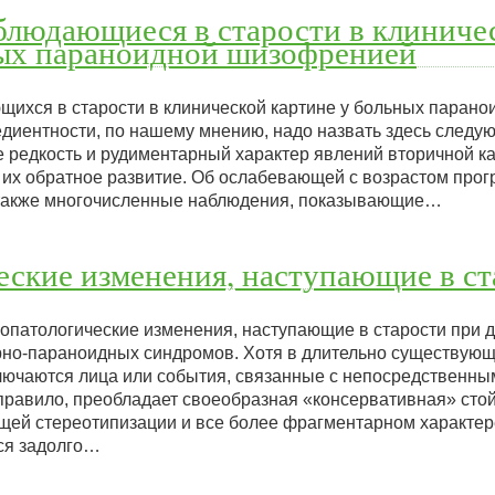
блюдающиеся в старости в клиниче
ных параноидной шизофренией
щихся в старости в клинической картине у больных паран
едиентности, по нашему мнению, надо назвать здесь следу
 редкость и рудиментарный характер явлений вторичной ка
 их обратное развитие. Об ослабевающей с возрастом прог
 также многочисленные наблюдения, показывающие…
ские изменения, наступающие в ст
опатологические изменения, наступающие в старости при 
рно-параноидных синдромов. Хотя в длительно существую
лючаются лица или события, связанные с непосредственным
к правило, преобладает своеобразная «консервативная» стой
ей стереотипизации и все более фрагментарном характе
ся задолго…