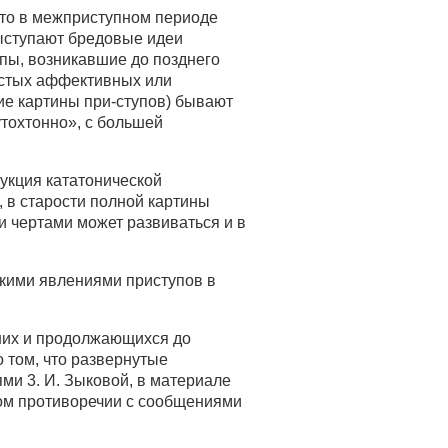
 то в межприступном периоде
выступают бредовые идеи
упы, возникавшие до позднего
истых аффективных или
ие картины при-ступов) бывают
утохтонно», с большей
укция кататонической
 в старости полной картины
и чертами может развиваться и в
скими явлениями приступов в
ших и продолжающихся до
 том, что развернутые
ми 3. И. Зыковой, в материале
ом противоречии с сообщениями