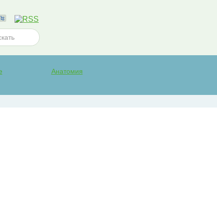
е
Анатомия