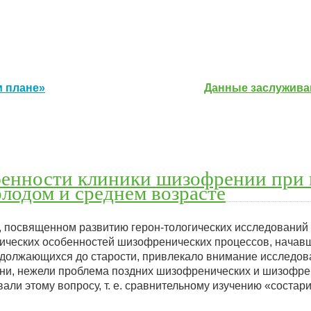
м плане»
Данные заслужива
бенности клиники шизофрении при 
олодом и среднем возрасте
е, посвященном развитию герон-тологических исследований 
ических особенностей шизофренических процессов, начав
одолжающихся до старости, привлекало внимание исследов
ени, нежели проблема поздних шизофренических и шизофр
али этому вопросу, т. е. сравнительному изучению «соста