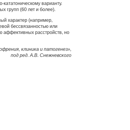
-кататоническому варианту.
х групп (60 лет и более).
ный характер (например,
евой бессвязанностью или
ю аффективных расстройств, но
офрения, клиника и патогенез»,
под ред. А.В. Снежневского