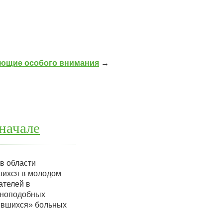
ющие особого внимания
→
начале
в области
шихся в молодом
ателей в
еноподобных
рившихся» больных