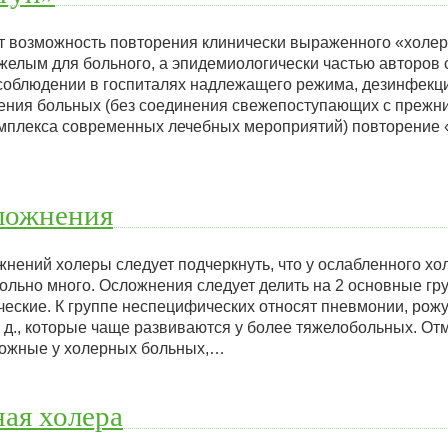
ет возможность повторения клинически выраженного «холерн
желым для больного, а эпидемиологически частью авторов 
соблюдении в госпиталях надлежащего режима, дезинфекц
ения больных (без соединения свежепоступающих с прежним
мплекса современных лечебных мероприятий) повторение 
ложнения
жнений холеры следует подчеркнуть, что у ослабленного х
ольно много. Осложнения следует делить на 2 основные гр
еские. К группе неспецифических относят пневмонии, рожу
. д., которые чаще развиваются у более тяжелобольных. Отм
можные у холерных больных,…
ная холера