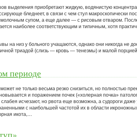
вов выделения приобретают жидкую, водянистую концентра
сирующе бледнеет, в связи с чем стул макроскопически по
молочным супом, а еще далее — с рисовым отваром. Пос
тается наиболее соответствующим и типичным, хотя практич
вы на низ у больного учащаются, однако они никогда не до
ипичной триадой (слизь — кровь — тенезмы) и малой порцие
ом периоде
может не только весьма резко снизиться, но полностью пре
сновывается и поражением почек («холерная почка» патоло
слабея исчезают, но рвота еще возможна, а судороги даже
раненными с наибольшей частотой их в области икроножны
орная икота,…
туп»