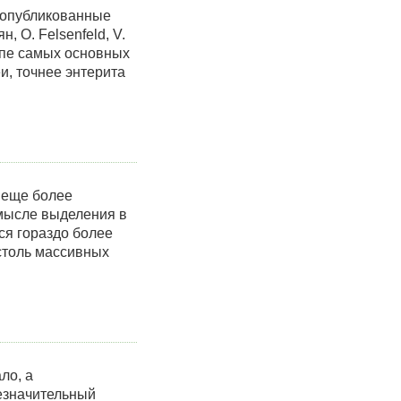
 опубликованные
 О. Felsenfeld, V.
ципе самых основных
и, точнее энтерита
 еще более
смысле выделения в
ся гораздо более
столь массивных
ло, а
езначительный