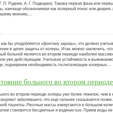
. П. Руднев, А. Г. Подварко). Такова первая фаза или перв
ры, наичаще обозначаемая как холерный понос или диарея,
-нашему мнению,…
»
 как бы уподобляется «фонтану заразы», что должно учитыв
нии в целях защиты от холеры. Итак, можно заключить, чт
ый больной является во втором периоде наиболее массив
или уже действующим. Учитывая устойчивость и выживаем
де, подчеркнем необходимость госпитализации холерных…
тояние больного во втором периоде
ного во втором периоде холеры уже более тяжелое, чем в 
знуряют заболевшего, что еще сильнее сказывается позже.
ьной тошноты. Рвотные массы извергаются в большом колич
затем становятся бесцветные и водянистые. Прием воды не