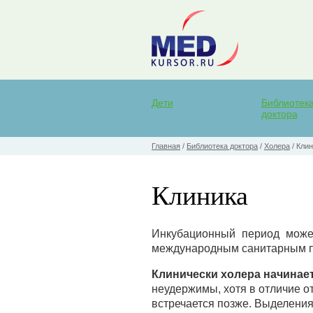
Дети
Библиотек
доктора
Главная
/
Библиотека доктора
/
Холера
/
Клин
Клиника
Инкубационный период може
международным санитарным пр
Клинически холера начинае
неудержимы, хотя в отличие от
встречается позже. Выделения