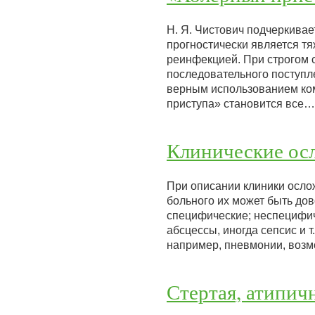
Н. Я. Чистович подчеркива
прогностически является тя
реинфекцией. При строгом 
последовательного поступл
верным использованием ко
приступа» становится все…
Клинические ос
При описании клиники осло
больного их может быть дов
специфические; неспецифич
абсцессы, иногда сепсис и т
например, пневмонии, воз
Стертая, атипич