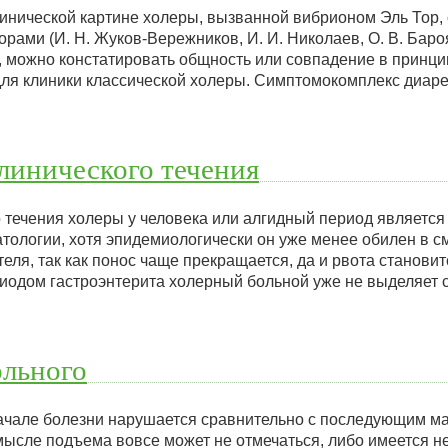
инической картине холеры, вызванной вибрионом Эль Тор,
ами (И. Н. Жуков-Вережников, И. И. Николаев, О. В. Бароян,
.), можно констатировать общность или совпадение в прин
для клиники классической холеры. Симптомокомплекс диаре
…
линического течения
о течения холеры у человека или алгидный период является
тологии, хотя эпидемиологически он уже менее обилен в 
ля, так как понос чаще прекращается, да и рвота становит
риодом гастроэнтерита холерный больной уже не выделяет 
ольного
ачале болезни нарушается сравнительно с последующим ма
мысле подъема вовсе может не отмечаться, либо имеется н