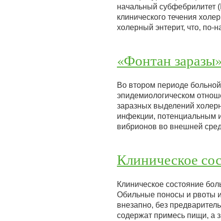
начальный субфебрилитет (Г
клинического течения холе
холерный энтерит, что, по
«Фонтан заразы
Во втором периоде больной
эпидемиологическом отноше
заразных выделений холерн
инфекции, потенциальным 
вибрионов во внешней сре
Клиническое сос
Клиническое состояние боль
Обильные поносы и рвоты и
внезапно, без предварител
содержат примесь пищи, а 