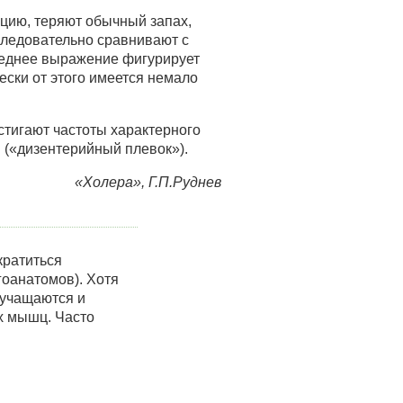
цию, теряют обычный запах,
следовательно сравнивают с
леднее выражение фигурирует
ески от этого имеется немало
стигают частоты характерного
й («дизентерийный плевок»).
«Холера», Г.П.Руднев
кратиться
гоанатомов). Хотя
 учащаются и
х мышц. Часто