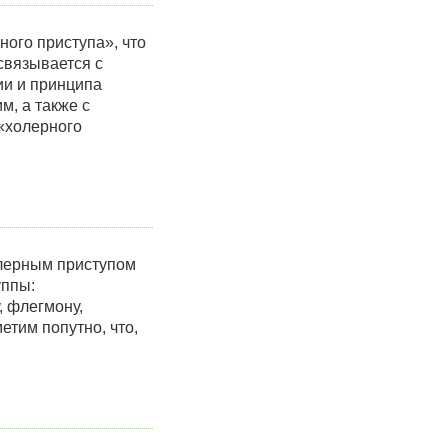
ого приступа», что
связывается с
ии и принципа
, а также с
«холерного
олерным приступом
уппы:
, флегмону,
етим попутно, что,