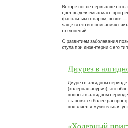
Вскоре после первых же позы
цвет выделяемых масс прогрес
фасольным отваром, позже — 
чаще всего и в описаниях счи
отклонений.
С развитием заболевания позы
стула при дизентерии с его т
Диурез в алгидн
Диурез в алгидном периоде 
(холерная анурия), что обо
поносы в алгидном периоде 
становятся более распрост
появляется мучительная уп
«Холерный прис