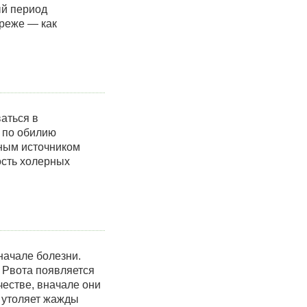
ый период
 реже — как
аться в
о по обилию
ным источником
ость холерных
начале болезни.
 Рвота появляется
естве, вначале они
 утоляет жажды