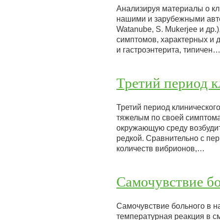
Анализируя материалы о кл
нашими и зарубежными автор
Watanube, S. Mukerjee и др
симптомов, характерных и 
и гастроэнтерита, типичен
Третий период к
Третий период клиническог
тяжелым по своей симптома
окружающую среду возбудите
редкой. Сравнительно с пе
количеств вибрионов,…
Самочувствие б
Самочувствие больного в н
температурная реакция в с