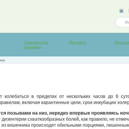
а
Сексуальное
Прогресс
Питани
здоровье
ика
т колебаться в пределах от нескольких часов до 6 су
авилам, включая карантинные цели, срок инкубации холеры
тся позывами на низ, нередко впервые проявляясь но
 дизентерии схваткообразных болей, как правило, не отмеч
 из кишечника происходят обильными порциями, лишенными