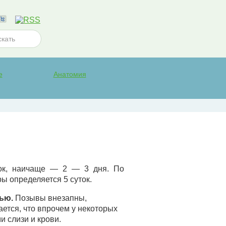
е
Анатомия
ток, наичаще — 2 — 3 дня. По
 определяется 5 суток.
чью.
Позывы внезапны,
ается, что впрочем у некоторых
 слизи и крови.