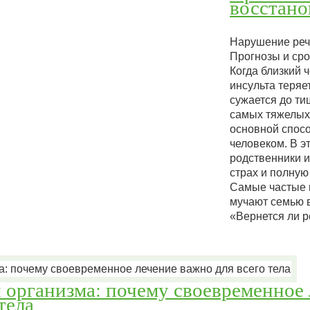
восстано
Нарушение речи
Прогнозы и ср
Когда близкий 
инсульта теряет
сужается до ти
самых тяжелых
основной спос
человеком. В э
родственники 
страх и полную
Самые частые 
мучают семью 
«Вернется ли 
и организма: почему своевременное
тела