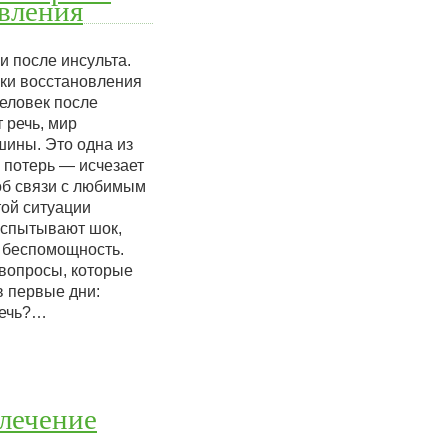
вления
 после инсульта.
оки восстановления
человек после
 речь, мир
шины. Это одна из
 потерь — исчезает
об связи с любимым
той ситуации
испытывают шок,
 беспомощность.
вопросы, которые
в первые дни:
речь?…
 лечение