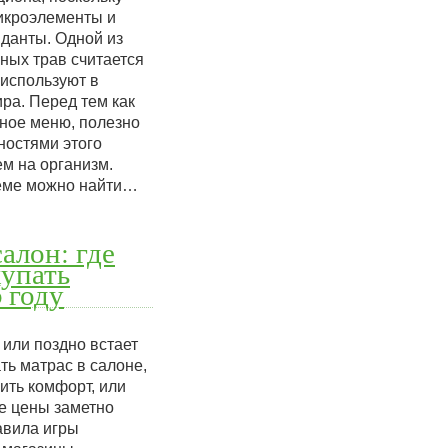
икроэлементы и
данты. Одной из
ных трав считается
 используют в
ира. Перед тем как
ное меню, полезно
ностями этого
ем на организм.
еме можно найти…
алон: где
купать
6 году
 или поздно встает
ть матрас в салоне,
ить комфорт, или
де цены заметно
авила игры