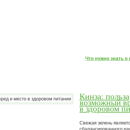
Что нужно знать о
Кинза: польза
возможный вр
в здоровом п
Свежая зелень являет
сбалансированного рац