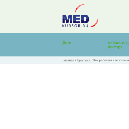
Дети
Библиотек
доктора
Главная
/
Прогресс
/
Как работает слезоточив