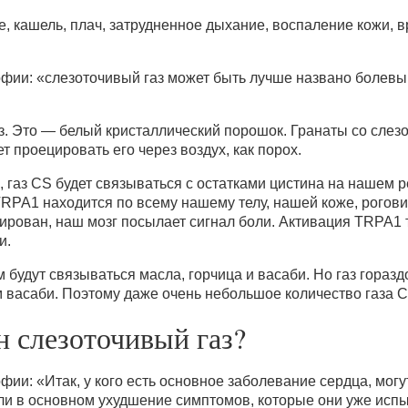
, кашель, плач, затрудненное дыхание, воспаление кожи, в
фии: «слезоточивый газ может быть лучше названо болевым
аз. Это — белый кристаллический порошок. Гранаты со сле
т проецировать его через воздух, как порох.
х, газ CS будет связываться с остатками цистина на нашем
RPA1 находится по всему нашему телу, нашей коже, рогови
ивирован, наш мозг посылает сигнал боли. Активация TRPA1
и.
м будут связываться масла, горчица и васаби. Но газ гора
ем васаби. Поэтому даже очень небольшое количество газа 
н слезоточивый газ?
ии: «Итак, у кого есть основное заболевание сердца, могу
или в основном ухудшение симптомов, которые они уже исп