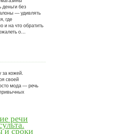
-магазины
 деньги без
салоны — удивлять
я, где
о и на что обратить
пожалеть о…
 за кожей.
ря своей
осто мода — речь
т привычных
ие речи
сульта.
 и сроки