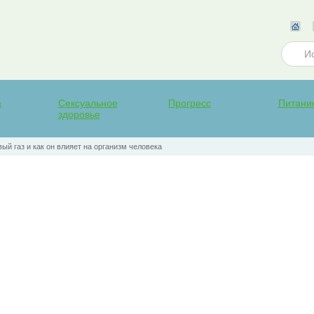
а
Сексуальное
Прогресс
Питани
здоровье
ый газ и как он влияет на организм человека