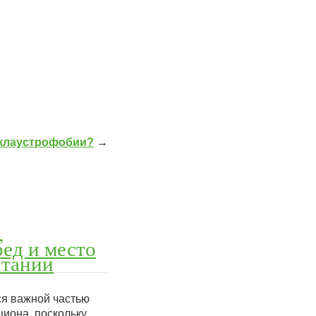
 клаустрофобии?
→
,
ед и место
итании
ся важной частью
иона, поскольку