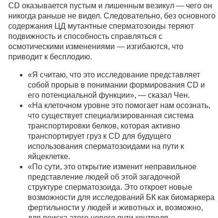
CD оказывается пустым и лишенным везикул — чего он
никогда раньше не видел. Следовательно, без основного
содержания ЦД мутантные сперматозоиды теряют
подвижность и способность справляться с
осмотическими изменениями — изгибаются, что
приводит к бесплодию.
«Я считаю, что это исследование представляет
собой прорыв в понимании формирования CD и
его потенциальной функции», — сказал Чен.
«На клеточном уровне это помогает нам осознать,
что существует специализированная система
транспортировки белков, которая активно
транспортирует груз к CD для будущего
использования сперматозоидами на пути к
яйцеклетке.
«По сути, это открытие изменит неправильное
представление людей об этой загадочной
структуре сперматозоида. Это откроет новые
возможности для исследований БК как биомаркера
фертильности у людей и животных и, возможно,
для поиска этого нового пути контроля