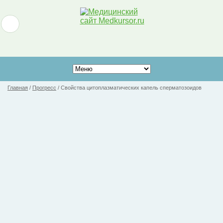
Главная
/
Прогресс
/
Свойства цитоплазматических капель сперматозоидов