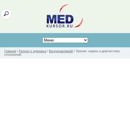
Главная
/
Разное о здоровье
/
Выздоравливай!
/
Зрение: нормы и диагностика
отклонений