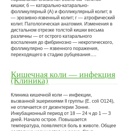
кишки; б — катарально-катарально-
фолликулярный (А) и фолликулярный колит; в
— эрозивно-язвенный колит; г — атрофический
колит. Патологическая анатомия. Изменения в
дистальном отрезке толстой кишки весьма
различны — от острого катарального
воспаления до фибринозно — некротического,
фолликулярно — язвенного поражения,
переходящего в стадию рубцевания….
Кишечная коли — инфекция
(Клиника)
Клиника кишечной коли — инфекции,
вызванной эшерихиями II группы (Е. coli O124),
не отличается от дизентерии Зонне.
Инкубационный период от 18 — 24 ч до 1 — 3
дней. Начало острое. Повышается
температура, появляется боль в животе. Общее