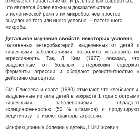
отмечается нарастание их титра в парных сыворотках,
что является более важным доказательством
этиологической роли этих микробов, чем простое
выделение того или иного условно — патогенного
микроба.
Детальное изучение свойств некоторых условно
—
патогенных энтеробактерий, выделенных от детей с
кишечными заболеваниями, позволило установить их
агрессивность. Так, Л. Ким (1977) показал, что
выделенные от больных энтерококки содержат
ферменты агрессии и обладают резистентностью к
действию фагоцитов.
СИ. Елисеева и соавт. (1980) отмечают, что клебсиеллы,
выделенные из кала детей в возрасте 1 года с острыми
кишечными заболеваниями, обладают
колициногенностью (50 % штаммов) и продуцируют
лецитиназу, т.е. имеют факторы агрессии.
«Инфекционные болезни у детей», Н.И.Нисевич