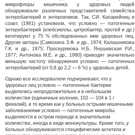
микрофлоры кишечника у здоровых людей
обнаруживали различных представителей семейства
энтеробактерий и энтерококков. Так, СИ. Капарейниц и
соавт. (1981) установили, что условно — патогенные
энтеробактерий (клебсиеллы, цитробактер, протей и др.)
вегетируют у 75 % обследованных ими здоровых лиц.
Другие авторы [Самохина З.Ф. и др., 1974; Калашникова
Г.К. и др., 1975; Проскурякова H.Б. Янушевская Р.И.,
1977; Антонова М.Е. и др., 1980] приводят значительно
меньшую частоту обнаружения условно — патогенных
энтеробактерий (от 0,8 до 2,2 — 6 %) у здоровых детей.
Однако все исследователи подчеркивают, что у
здоровых лиц условно — патогенные бактерии
выделялись непродолжительно и в небольшом
количестве (единичные колонии, 102 — 104 в 1 г
фекалий), в то время как у больных острыми кишечными
заболеваниями условно — патогенные микробы
выделяются в остром периоде в значительном
количестве, иногда в виде монокультуры. Кроме того, у
больных обнаруживаются специфические антитела и