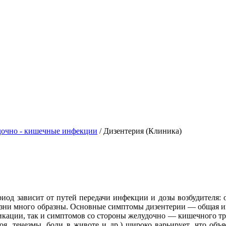
дочно - кишечные инфекции
/
Дизентерия (Клиника)
д зависит от путей передачи инфекции и дозы возбудителя: он
зни много образны. Основные симптомы дизентерии — общая и
кации, так и симптомов со стороны желудочно — кишечного тракт
оя, тенезмы, боли в животе и др.) широко варьирует, что об