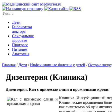
Дети
Библиотека
доктора
Сексуальное
здоровье
Прогресс
Питание
Анатомия
Главная
/
Дети
/
Инфекционные болезни у детей
/
Острые желу
Дизентерия (Клиника)
Дизентерия. Кал с примесью слизи и прожилками крови:
Клиника. Инкубационный перио
Клинические проявления боле
как симптомов об щей интокси
примесей — слизи, крови, гн