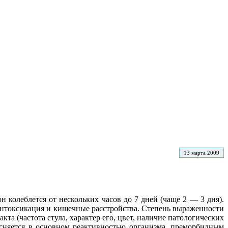
13 марта 2009
 колеблется от нескольких часов до 7 дней (чаще 2 — 3 дня).
нтоксикация и кишечные расстройства. Степень выраженности
а (частота стула, характер его, цвет, наличие патологических
ъясняется в основном реактивностью организма, преморбидным