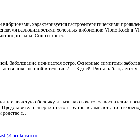
 вибрионами, характеризуется гастроэнтеритическими проявлен
я двумя разновидностями холерных вибрионов: Vibrio Koch и Vi
амотрицательны. Спор и капсул…
ней. Заболевание начинается остро. Основные симптомы заболе
тается повышенной в течение 2 — 3 дней. Рвота наблюдается у 
ют в слизистую оболочку и вызывают очаговое воспаление пре
24. Представители эшерихий этой группы вызывают дизентериепод
м родстве с…
ash@medkursor.ru