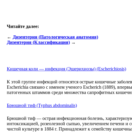
Читайте далее:
←
Дизентерия (Патологическая анатомия)
Дизентерия (Классификация)
→
Кишечная коли — инфекция (Эшерихиозы) (Escherichiosis)
К этой группе инфекций относятся острые кишечные заболе
Escherichia связано с именем ученого Escherich (1889), впе
патогенных штаммов среди множества сапрофитных кише
Брюшной тиф (Typhus abdominalis)
Брюшной тиф — острая инфекционная болезнь, характеризу
интоксикацией, розеолезной сыпью, увеличением печени и селе
чистой культуре в 1884 г. Принадлежит к семейству кишечны