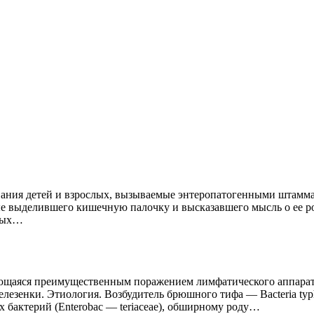
вания детей и взрослых, вызываемые энтеропатогенными штамма
рвые выделившего кишечную палочку и высказавшего мысль о ее ро
чных…
ющаяся преимущественным поражением лимфатического аппарата
зенки. Этиология. Возбудитель брюшного тифа — Bacteria typhi ab
х бактерий (Enterobac — teriaceae), обширному роду…