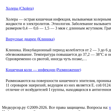
Холера (Cholera)
Холера — острая кишечная инфекция, вызываемая холерными
жидкости и электролитов. Этиология. Заболевание вызываетс
размером 0,4 — 0,6 — 1,5 — 3 мкм с длинным жгутиком. Гр
Вирусные диареи (Клиника)
Клиника. Инкубационный период колеблется от 2 — 3 до 6 д
обезвоживание. Температура повышается до 37,2 — 38°С и ос
Одновременно со рвотой, иногда чуть позже,…
Кишечная коли — инфекция (Размножение)
Размножаются на поверхности кишечного эпителия, проника
11 сероваров эшерихий, ведущим из них является Е. coli 01
отличие от возбудителей I группы, находящихся в антигенно
Медкурсор.ру ©2009-2026. Все права защищены. Вопросы на:
v