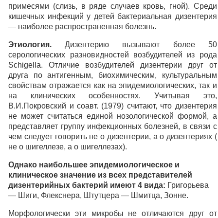
примесями (слизь, в ряде случаев кровь, гной). Среди
кишечных инфекций у детей бактериальная дизентерия
— наиболее распространенная болезнь.
Этиология.
Дизентерию вызывают более 50
серологических разновидностей возбудителей из рода
Schigella. Отличие возбудителей дизентерии друг от
друга по антигенным, биохимическим, культуральным
свойствам отражается как на эпидемиологических, так и
на клинических особенностях. Учитывая это,
В.И.Покровский и соавт. (1979) считают, что дизентерия
не может считаться единой нозологической формой, а
представляет группу инфекционных болезней, в связи с
чем следует говорить не о дизентерии, а о дизентериях (
не о шигеллезе, а о шигеллезах).
Однако наибольшее эпидемиологическое и
клиническое значение из всех представителей
дизентерийных бактерий имеют 4 вида:
Григорьева
— Шиги, Флекснера, Штутцера — Шмитца, Зонне.
Морфологически эти микробы не отличаются друг от