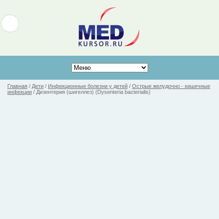
Главная
/
Дети
/
Инфекционные болезни у детей
/
Острые желудочно - кишечные
инфекции
/
Дизентерия (шигеллез) (Dysenteria bacterialis)