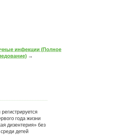
чные инфекции (Полное
ледование)
→
 регистрируется
ервого года жизни
кая дизентерия» без
 среди детей