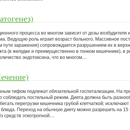
атогенез)
ионного процесса во многом зависит от дозы возбудителя 
ма. Ведущую роль играет возраст больного. Массивное пос
м пути заражения) сопровождается разрушением их в верхн
та (в желудке и преимущественно в тонком кишечнике), в р
личество эндотоксина, что во многом…
ечение)
ным тифом подлежат обязательной госпитализации. На пр
о соблюдать постельный режим. Диета должна быть разноо
бегать перегрузки кишечника грубой клетчаткой; исключают
блюда. Переход на обычную диету можно разрешить на 15 
Из средств этиотропной…