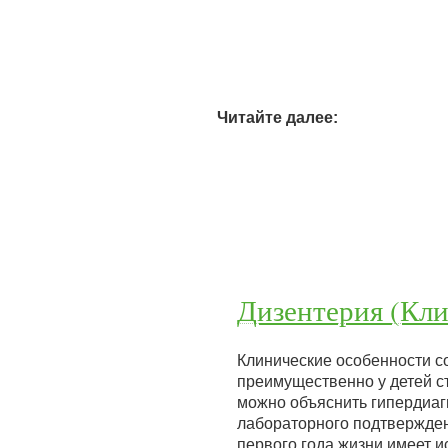
Читайте далее:
Дизентерия (Кл
Клинические особенности с
преимущественно у детей ст
можно объяснить гипердиагн
лабораторного подтверждени
первого года жизни имеет 