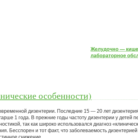
Желудочно — кише
лабораторное обс
инические особенности)
овременной дизентерии. Последние 15 — 20 лет дизентерия
арше 1 года. В прежние годы частоту дизентерии у детей п
остикой, так как широко использовался диагноз «клиничес
я. Бесспорен и тот факт, что заболеваемость дизентерией
истинное снижение…