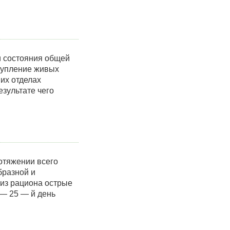
и состояния общей
тупление живых
их отделах
езультате чего
отяжении всего
бразной и
 из рациона острые
— 25 — й день