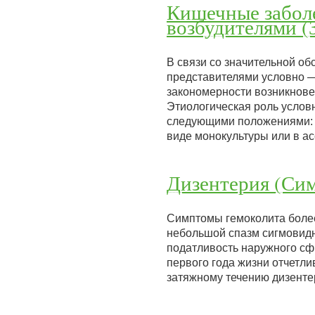
Кишечные забол
возбудителями (
В связи со значительной о
представителями условно —
закономерности возникнове
Этиологическая роль услов
следующими положениями: в
виде монокультуры или в 
Дизентерия (Си
Симптомы гемоколита более
небольшой спазм сигмовидн
податливость наружного сф
первого года жизни отчетли
затяжному течению дизенте