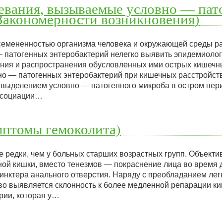
евания, вызываемые условно — па
Закономерности возникновения)
бсемененностью организма человека и окружающей среды 
 патогенных энтеробактерий нелегко выявить эпидемиоло
ния и распространения обусловленных ими острых кишечны
но — патогенных энтеробактерий при кишечных расстройст
ыделением условно — патогенного микроба в остром пери
ассоциации…
мптомы гемоколита)
 редки, чем у больных старших возрастных групп. Объекти
ой кишки, вместо тенезмов — покраснение лица во время 
инктера анального отверстия. Наряду с преобладанием лег
во выявляется склонность к более медленной репарации киш
рии, которая у…