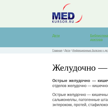
Дети
Библиотек
доктора
Главная
/
Дети
/
Инфекционные болезни у де
Желудочно —
Острые желудочно — кише
отделов желудочно — кишечног
Острые желудочно — кишечны
сальмонеллы, патогенные штам
энтерококк, протей, стафилоко