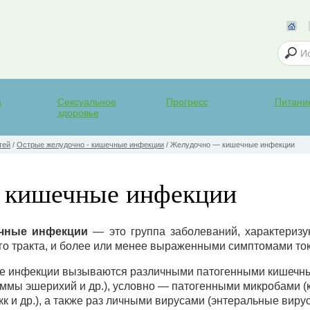
а
Сексуальное
Прогресс
Питани
здоровье
тей
/
Острые желудочно - кишечные инфекции
/
Желудочно — кишечные инфекции
 кишечные инфекции
чные инфекции
— это группа заболеваний, характериз
о тракта, и более или менее выраженными симптомами токс
е инфекции вызываются различными патогенными кишечны
мы эшерихий и др.), условно — патогенными микробами (к
кк и др.), а также раз личными вирусами (энтеральные вир