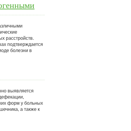
тогенными
различными
гические
х расстройств.
вах подтверждается
оде болезни в
вно выявляется
дефекации,
ких форм у больных
ечника, а также к