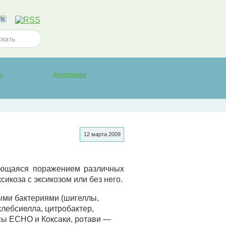
е
Анатомия
12 марта 2009
ующаяся поражением различных
икоза с эксикозом или без него.
ми бактериями (шигеллы,
лебсиелла, цитробактер,
усы ECHO и Коксаки, ротави —