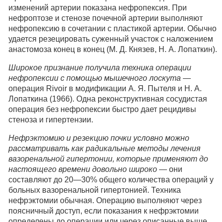
изменений артерии показана нефропексия. При
нефроптозе и стенозе почечной артерии выполняют
нефропексию в сочетании с пластикой артерии. Обычно
удается резецировать суженный участок с наложением
анастомоза конец в конец (М. Д. Князев, Н. А. Лопаткин).
Широкое признание получила техника операции
нефропексии с помощью мышечного лоскута
—
операция Rivoir в модификации А. Я. Пытеля и Н. А.
Лопаткина (1966). Одна реконструктивная сосудистая
операция без нефропексии быстро дает рецидивы
стеноза и гипертензии.
Нефрэктомию и резекцию почки условно можно
рассматривать как радикальные методы лечения
вазоренальной гипертонии, которые применяют до
настоящего времени довольно широко
— они
составляют до 20—30% общего количества операций у
больных вазоренальной гипертонией. Техника
нефрэктомии обычная. Операцию выполняют через
поясничный доступ, если показания к нефрэктомии
определены до операции или через описанные выше