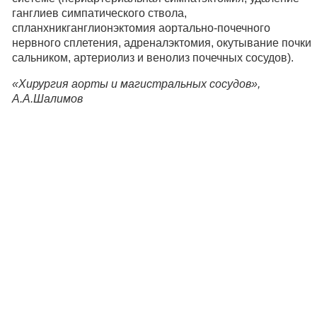
ганглиев симпатического ствола,
спланхникганглионэктомия аортально-почечного
нервного сплетения, адреналэктомия, окутывание почки
сальником, артериолиз и венолиз почечных сосудов).
«Хирургия аорты и магистральных сосудов»,
А.А.Шалимов