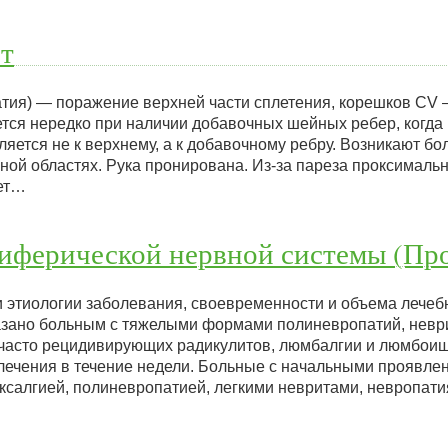
т
атия) — поражение верхней части сплетения, корешков СV 
ся нередко при наличии добавочных шейных ребер, когда
ется не к верхнему, а к добавочному ребру. Возникают бол
ной областях. Рука пронирована. Из-за пареза проксимальн
жет…
иферической нервной системы (Про
и этиологии заболевания, своевременности и объема лече
зано больным с тяжелыми формами полиневропатий, неври
 часто рецидивирующих радикулитов, люмбалгии и люмбоиш
лечения в течение недели. Больные с начальными проявле
ексалгией, полиневропатией, легкими невритами, невропати