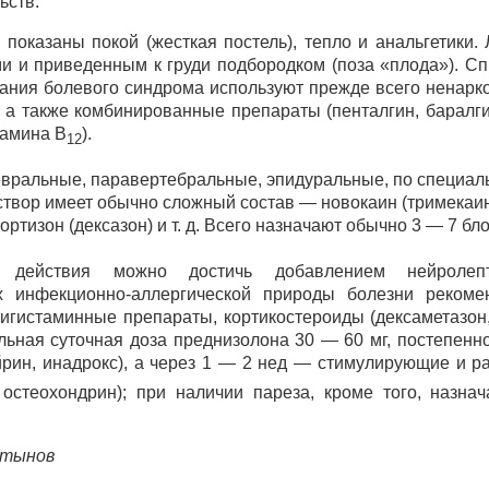
ьств.
показаны покой (жесткая постель), тепло и анальгетики.
и и приведенным к груди подбородком (поза «плода»). С
ания болевого синдрома используют прежде всего ненаркот
, а также комбинированные препараты (пенталгин, баралги
тамина В
).
12
вральные, паравертебральные, эпидуральные, по специа
твор имеет обычно сложный состав — новокаин (тримекаин
кортизон (дексазон) и т. д. Всего назначают обычно 3 — 7 б
о действия можно достичь добавлением нейролепт
х инфекционно-аллергической природы болезни рекомен
игистаминные препараты, кортикостероиды (дексаметазон
льная суточная доза преднизолона 30 — 60 мг, постепенн
йрин, инадрокс), а через 1 — 2 нед — стимулирующие и 
 остеохондрин); при наличии пареза, кроме того, назна
ртынов