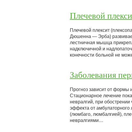
Плечевой плекси
Плечевой плексит (плексоп
Дюшенна — Эрба) развивает
лестничная мышца прикрепля
надключичной и надлопаточ
конечности больной не мо
Заболевания пер
Прогноз зависит от формы 
Стационарное лечение пока
невралгий, при обострении
эффекта от амбулаторного 
(люмбаго, люмбалгией), пл
невралгиями…