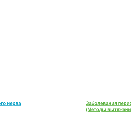
го нерва
Заболевания пери
(Методы вытяжени