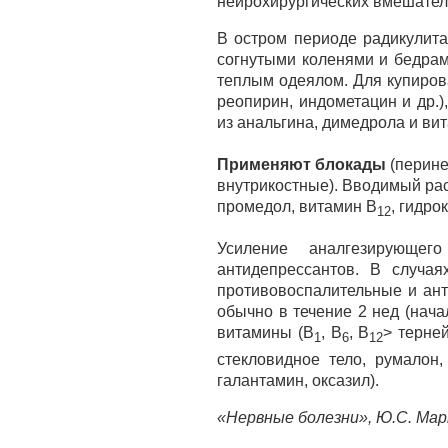
нейрохирургических вмешател
В остром периоде радикулита 
согнутыми коленями и бедрам
теплым одеялом. Для купиров
реопирин, индометацин и др.)
из анальгина, димедрола и ви
Применяют блокады
(перине
внутрикостные). Вводимый рас
промедол, витамин B
, гидро
12
Усиление аналгезирующег
антидепрессантов. В случая
противовоспалительные и ант
обычно в течение 2 нед (нача
витамины (В
, В
, В
> терне
1
6
12
стекловидное тело, румалон,
галантамин, оксазил).
«Нервные болезни», Ю.С. Ма