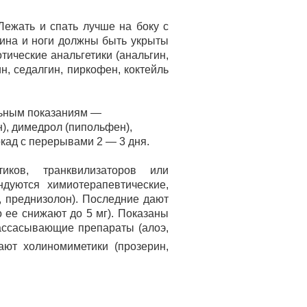
 Лежать и спать лучше на боку с
пина и ноги должны быть укрыты
ические анальгетики (анальгин,
н, седалгин, пиркофен, коктейль
льным показаниям —
), димедрол (пипольфен),
локад с перерывами 2 — 3 дня.
иков, транквилизаторов или
дуются химиотерапевтические,
, преднизолон). Последние дают
о ее снижают до 5 мг). Показаны
рассасывающие препараты (алоэ,
чают холиномиметики (прозерин,