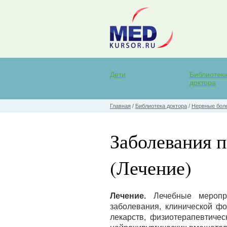
Дети
Библиотек
доктора
Главная
/
Библиотека доктора
/
Нервные бол
Заболевания 
(Лечение)
Лечение.
Лечебные меропри
заболевания, клинической ф
лекарств, физиотерапевтичес