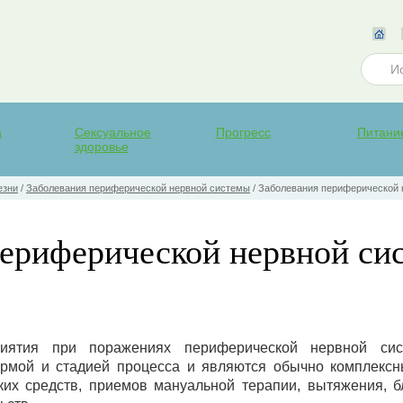
а
Сексуальное
Прогресс
Питани
здоровье
езни
/
Заболевания периферической нервной системы
/
Заболевания периферической 
периферической нервной си
ятия при поражениях периферической нервной сис
ормой и стадией процесса и являются обычно комплекс
ких средств, приемов мануальной терапии, вытяжения, б