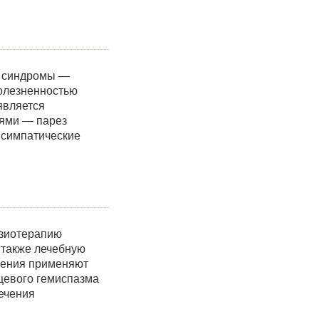
) синдромы —
олезненностью
является
иями — парез
ы симпатические
изиотерапию
а также лечебную
вления применяют
цевого гемиспазма
ечения