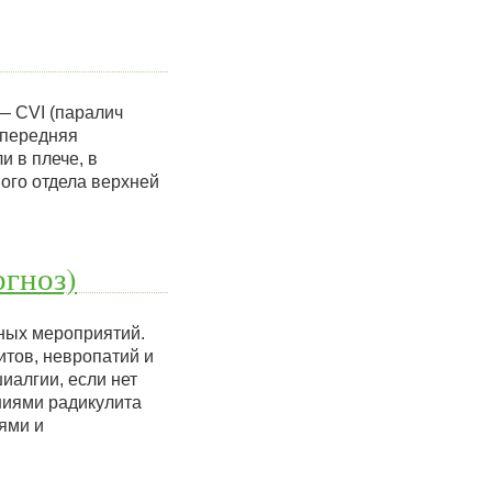
— СVI (паралич
 передняя
и в плече, в
ого отдела верхней
гноз)
бных мероприятий.
тов, невропатий и
иалгии, если нет
ниями радикулита
ями и