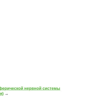
ферической нервной системы
я)
→