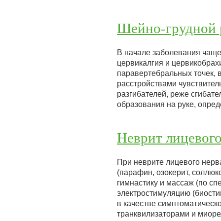
Шейно-грудной 
В начале заболевания чащ
цервикалгия и цервикобрах
паравертебральных точек,
расстройствами чувствител
разгибателей, реже сгибате
образования на руке, опр
Неврит лицевого
При неврите лицевого нер
(парафин, озокерит, соллюк
гимнастику и массаж (по с
электростимуляцию (биости
в качестве симптоматическ
транквилизаторами и миор