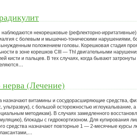
радикулит
е наблюдаются некорешковые (рефлекторно-ирритативные
иалгия с болевым и мышечно-тоническими нарушениями, б
 вынужденным положением головы. Корешковая стадия про
ьности в зоне корешков СIII — ThI двигательными нарушен
лей кисти и пальцев. В тех случаях, когда бывают затронут
еделяются…
 нерва (Лечение)
ва назначают витамины и сосудорасширяющие средства, ф
с, ультразвук), с большой осторожностью иглоукалывание, 
пециальным методикам). В случаях замедленного восстано
муляцию), блокады с гидрокортизоном. Для купирования ли
ого средства назначают повторные 1 — 2-месячные курсы л
елаксантами,…