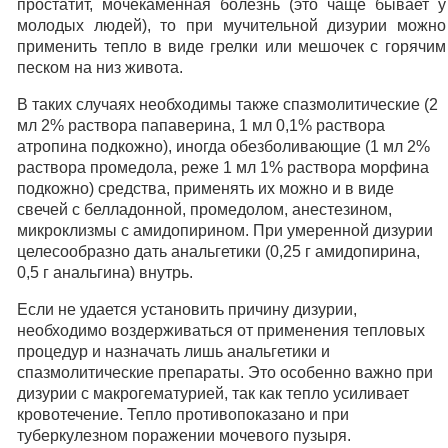
простатит, мочекаменная болезнь (это чаще бывает у
молодых людей), то при мучительной дизурии можно
применить тепло в виде грелки или мешочек с горячим
песком на низ живота.
В таких случаях необходимы также спазмолитические (2
мл 2% раствора папаверина, 1 мл 0,1% раствора
атропина подкожно), иногда обезболивающие (1 мл 2%
раствора промедола, реже 1 мл 1% раствора морфина
подкожно) средства, применять их можно и в виде
свечей с белладонной, промедолом, анестезином,
микроклизмы с амидопирином. При умеренной дизурии
целесообразно дать анальгетики (0,25 г амидопирина,
0,5 г анальгина) внутрь.
Если не удается установить причину дизурии,
необходимо воздерживаться от применения тепловых
процедур и назначать лишь анальгетики и
спазмолитические препараты. Это особенно важно при
дизурии с макрогематурией, так как тепло усиливает
кровотечение. Тепло противопоказано и при
туберкулезном поражении мочевого пузыря.