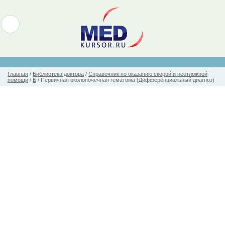
Главная
/
Библиотека доктора
/
Справочник по оказанию скорой и неотложной
помощи
/
Б
/
Первичная околопочечная гематома (Дифференциальный диагноз)