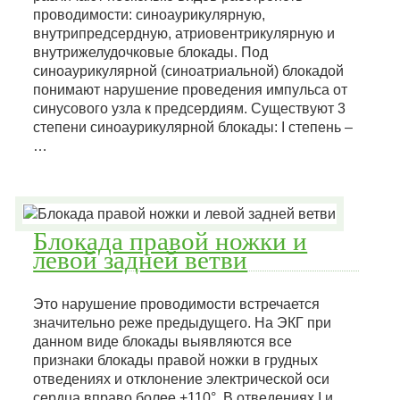
проводимости: синоаурикулярную,
внутрипредсердную, атриовентрикулярную и
внутрижелудочковые блокады. Под
синоаурикулярной (синоатриальной) блокадой
понимают нарушение проведения импульса от
синусового узла к предсердиям. Существуют 3
степени синоаурикулярной блокады: I степень –
…
Блокада правой ножки и
левой задней ветви
Это нарушение проводимости встречается
значительно реже предыдущего. На ЭКГ при
данном виде блокады выявляются все
признаки блокады правой ножки в грудных
отведениях и отклонение электрической оси
сердца вправо более +110°. В отведениях I и