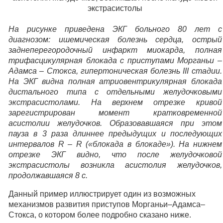
На рисунке приведена ЭКГ больного 80 лет с
диагнозом: ишемическая болезнь сердца, острый
заднеперегородочный инфаркт миокарда, полная
трифасцикулярная блокада с приступами Морганьи –
Адамса – Стокса, гипертоническая болезнь III стадии.
На ЭКГ видна полная атриовентрикулярная блокада
дистального типа с отдельными желудочковыми
экстрасистолами. На верхнем отрезке кривой
зарегистрирован момент кратковременной
асистолии желудочков. Образовавшаяся при этом
пауза в 3 раза длиннее предыдущих и последующих
интервалов R – R («блокада в блокаде»). На нижнем
отрезке ЭКГ видно, что после желудочковой
экстрасистолы возникла асистолия желудочков,
продолжавшаяся 8 с.
Данный пример иллюстрирует один из возможных
механизмов развития приступов Морганьи–Адамса–
Стокса, о котором более подробно сказано ниже.