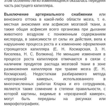
этом особенно легко изменяющейся оказалась передняя
часть растущего капилляра.
Выключение артериального снабжении
или
венозного оттока в какой-либо области мозга, т. е.
местная аноксемия или асфиксия мозговой ткани, а
также общая асфиксия всего организма при дыхании
животного воздухом с пониженным содержанием
кислорода, в зависимости от силы их действия, вела к
нарушению процесса роста и к изменению оформления
строящегося капилляра (Е. Н. Космарская, 3. Н.
Киселева, Н. С. Волжина). Не меньшие изменения в
процессе роста капиллиров отмечаются в связи с
наличием продуктов распада мозговой ткани в зоне
размножения капилляров при травме мозга (Е. Н.
Космарская). Недостаткам разбираемого метода
«прозрачной камеры», использованного в
многочисленных работах Кларка и его сотрудников,
является также сомнение в степени правильности, с
которой картины, видимые в «прозрачной камере»,
могут быть переданы на рисунках или
микрофотографиях.