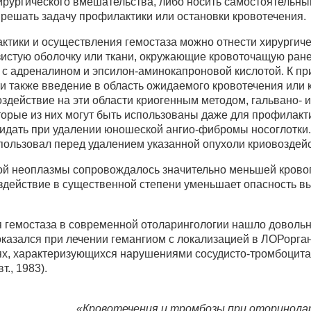
ирургического вмешательства, либо носить самостоятельны
решать задачу профилактики или остановки кровотечения.
ктики и осуществления гемостаза можно отнести хирургиче
изистую оболочку или ткани, окружающие кровоточащую ран
и с адреналином и эпсилон-аминокапроновой кислотой. К п
и также введение в область ожидаемого кровотечения или
здействие на эти области криогенным методом, гальвано- 
торые из них могут быть использованы даже для профилакти
идать при удалении юношеской ангио-фибромы носоглотки. 
пользовал перед удалением указанной опухоли криовоздей
й неоплазмы сопровождалось значительно меньшей кровоп
оздействие в существенной степени уменьшает опасность в
 гемостаза в современной отоларингологии нашло доволь
казался при лечении гемангиом с локализацией в ЛОРорган
ях, характеризующихся нарушениями сосудисто-тромбоцита
т., 1983).
«Кровотечения и тромбозы при оторинолар