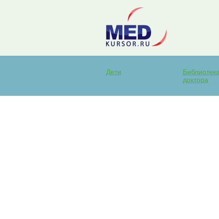
Дети
Библиотек
доктора