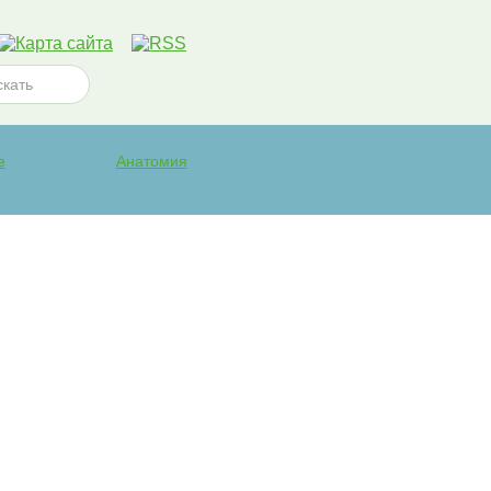
е
Анатомия