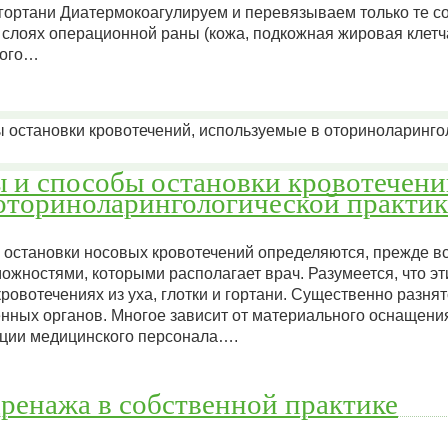
 гортани Диатермокоагулируем и перевязываем только те с
слоях операционной раны (кожа, подкожная жировая клетча
того…
 и способы остановки кровотечени
оториноларингологической практик
остановки носовых кровотечений определяются, прежде вс
ожностями, которыми располагает врач. Разумеется, что э
ровотечениях из уха, глотки и гортани. Существенно разнят
енных органов. Многое зависит от материального оснащени
ации медицинского персонала….
ренажа в собственной практике