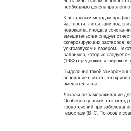
быть либо этапом основного х
необходимо целенаправленно 
К локальным методам профила
частности, к инъекции под сл
новокаина, иногда в сочетани
вмешательства следует отнест
склерозирующих растворов, во
ультразвуком и лазером. Неко
например, которые следует ож
(1982) предложил и широко ис
Выделение такой замороженно
основание считать, что криов
вмешательства.
Локальное замораживание для
Особенно ценным этот метод о
кровотечений при заболевани
гемостаза (В. С. Погосов и соав