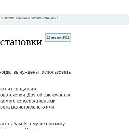
гического геморрагического синдрома
/
становки
13 января 2012
ногда вынуждены использовать
з них сводится к
овотечения. Другой заключается
иваемого консервативными
света магистрального или
асштабам. К тому же они могут