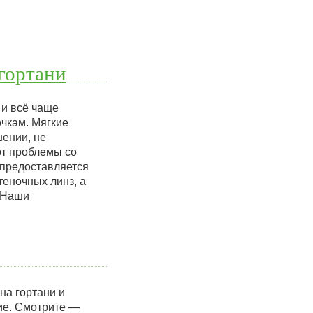
гортани
 и всё чаще
чкам. Мягкие
ении, не
ют проблемы со
м предоставляется
теночных линз, а
. Наши
на гортани и
кие. Смотрите —