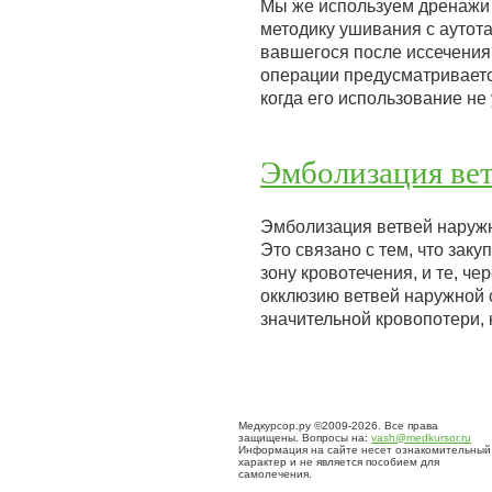
Мы же используем дренажи т
методику ушивания с аутот
вавшегося после иссечения
операции предусматривается
когда его использование не
Эмболизация ве
Эмболизация ветвей наружн
Это связано с тем, что зак
зону кровотечения, и те, ч
окклюзию ветвей наружной 
значительной кровопотери,
Медкурсор.ру ©2009-2026. Все права
защищены. Вопросы на:
vash@medkursor.ru
Информация на сайте несет ознакомительный
характер и не является пособием для
самолечения.