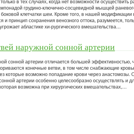
олько в тех случаях, когда нет возможности осуществить 
ампонадой грудино-ключично-сосцевидной мышцей раневого
 боковой клетчатки шеи. Кроме того, в нашей модификации
 и принцип сохранения венозного оттока, разумеется, тольк
 угрожает абластике хи-рургического вмешательства…
твей наружной сонной артерии
ой сонной артерии отличается большей эффективностью, ч
упориваются конечные ветви, в том числе снабжающие кров
ерез которые возможно попадание крови через анастомозы.
сонной артерии особенно целесообразно осуществлять и 
 которая возможна при хирургических вмешательствах,…