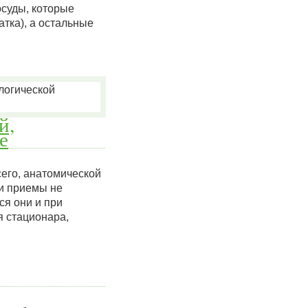
осуды, которые
тка), а остальные
й,
е
его, анатомической
ти приемы не
ся они и при
я стационара,