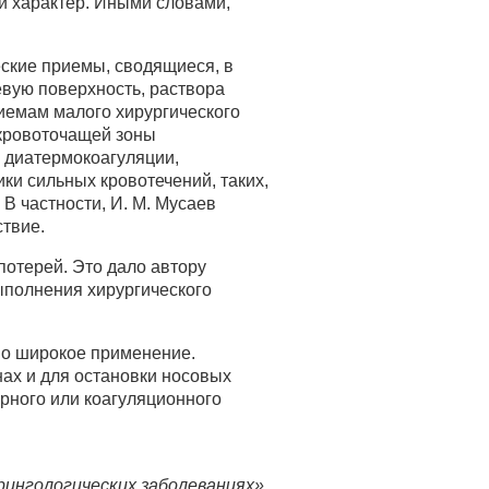
й характер. Иными словами,
ские приемы, сводящиеся, в
евую поверхность, раствора
риемам малого хирургического
 кровоточащей зоны
и диатермокоагуляции,
ки сильных кровотечений, таких,
В частности, И. М. Мусаев
ствие.
отерей. Это дало автору
ыполнения хирургического
но широкое применение.
ах и для остановки носовых
рного или коагуляционного
ингологических заболеваниях»,