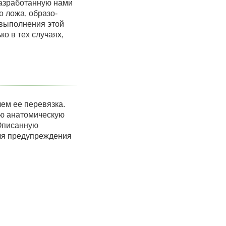
разработанную нами
 ложа, образо-
 выполнения этой
о в тех случаях,
ем ее перевязка.
ью анатомическую
 Описанную
для предупреждения