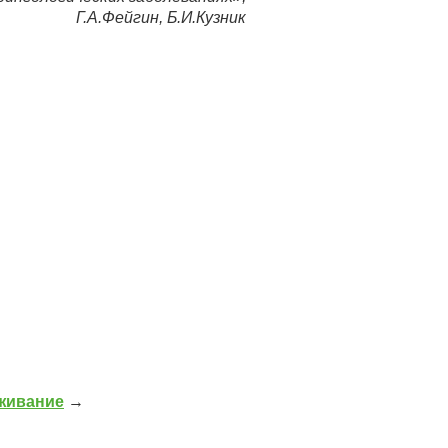
Г.А.Фейгин, Б.И.Кузник
живание
→