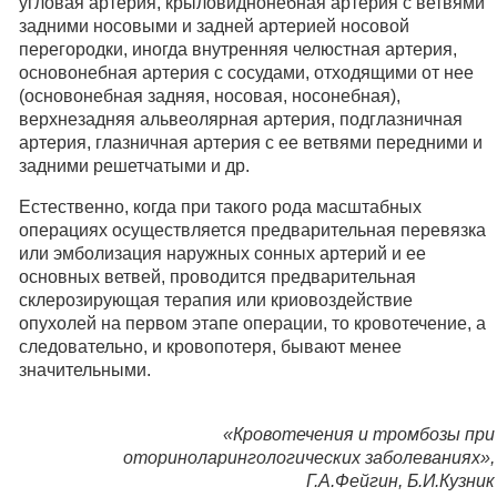
угловая артерия, крыловиднонебная артерия с ветвями
задними носовыми и задней артерией носовой
перегородки, иногда внутренняя челюстная артерия,
основонебная артерия с сосудами, отходящими от нее
(основонебная задняя, носовая, носонебная),
верхнезадняя альвеолярная артерия, подглазничная
артерия, глазничная артерия с ее ветвями передними и
задними решетчатыми и др.
Естественно, когда при такого рода масштабных
операциях осуществляется предварительная перевязка
или эмболизация наружных сонных артерий и ее
основных ветвей, проводится предварительная
склерозирующая терапия или криовоздействие
опухолей на первом этапе операции, то кровотечение, а
следовательно, и кровопотеря, бывают менее
значительными.
«Кровотечения и тромбозы при
оториноларингологических заболеваниях»,
Г.А.Фейгин, Б.И.Кузник