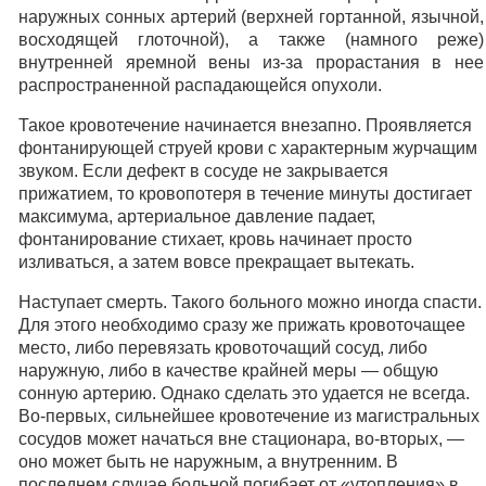
наружных сонных артерий (верхней гортанной, язычной,
восходящей глоточной), а также (намного реже)
внутренней яремной вены из-за прорастания в нее
распространенной распадающейся опухоли.
Такое кровотечение начинается внезапно. Проявляется
фонтанирующей струей крови с характерным журчащим
звуком. Если дефект в сосуде не закрывается
прижатием, то кровопотеря в течение минуты достигает
максимума, артериальное давление падает,
фонтанирование стихает, кровь начинает просто
изливаться, а затем вовсе прекращает вытекать.
Наступает смерть. Такого больного можно иногда спасти.
Для этого необходимо сразу же прижать кровоточащее
место, либо перевязать кровоточащий сосуд, либо
наружную, либо в качестве крайней меры — общую
сонную артерию. Однако сделать это удается не всегда.
Во-первых, сильнейшее кровотечение из магистральных
сосудов может начаться вне стационара, во-вторых, —
оно может быть не наружным, а внутренним. В
последнем случае больной погибает от «утопления» в