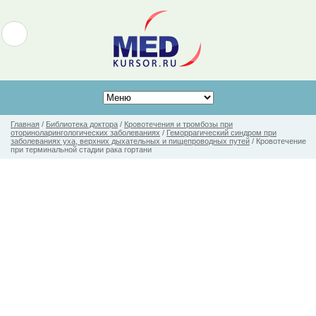
Главная
/
Библиотека доктора
/
Кровотечения и тромбозы при
оториноларингологических заболеваниях
/
Геморрагический синдром при
заболеваниях уха, верхних дыхательных и пищепроводных путей
/
Кровотечение
при терминальной стадии рака гортани