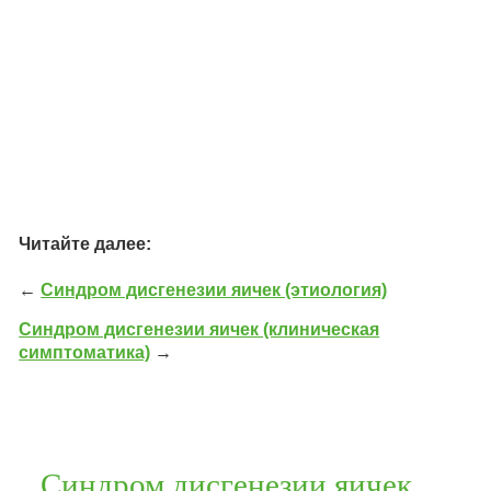
Читайте далее:
←
Синдром дисгенезии яичек (этиология)
Синдром дисгенезии яичек (клиническая
симптоматика)
→
Синдром дисгенезии яичек