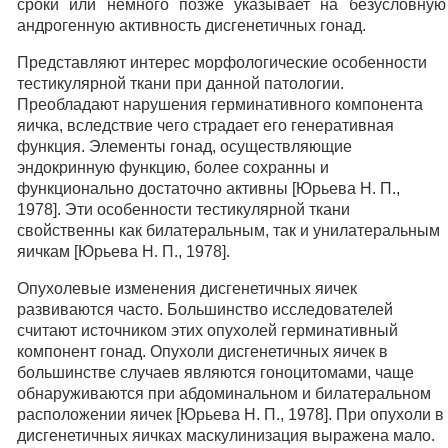
сроки или немного позже указывает на безусловную
андрогенную активность дисгенетичных гонад.
Представляют интерес морфологические особенности
тестикулярной ткани при данной патологии.
Преобладают нарушения герминативного компонента
яичка, вследствие чего страдает его генеративная
функция. Элементы гонад, осуществляющие
эндокринную функцию, более сохранны и
функционально достаточно активны [Юрьева Н. П.,
1978]. Эти особенности тестикулярной ткани
свойственны как билатеральным, так и унилатеральным
яичкам [Юрьева Н. П., 1978].
Опухолевые изменения дисгенетичных яичек
развиваются часто. Большинство исследователей
считают источником этих опухолей герминативный
компонент гонад. Опухоли дисгенетичных яичек в
большинстве случаев являются гоноцитомами, чаще
обнаруживаются при абдоминальном и билатеральном
расположении яичек [Юрьева Н. П., 1978]. При опухоли в
дисгенетичных яичках маскулинизация выражена мало.