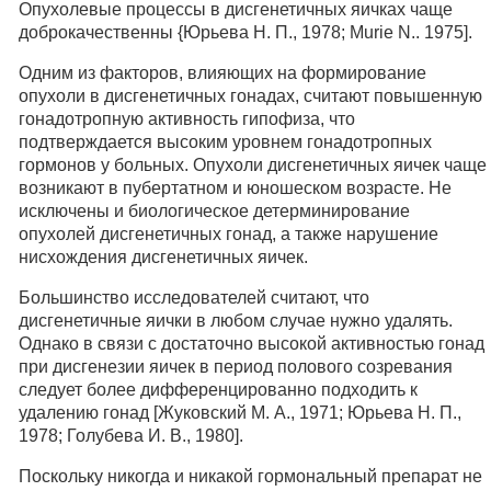
Опухолевые процессы в дисгенетичных яичках чаще
доброкачественны {Юрьева Н. П., 1978; Murie N.. 1975].
Одним из факторов, влияющих на формирование
опухоли в дисгенетичных гонадах, считают повышенную
гонадотропную активность гипофиза, что
подтверждается высоким уровнем гонадотропных
гормонов у больных. Опухоли дисгенетичных яичек чаще
возникают в пубертатном и юношеском возрасте. Не
исключены и биологическое детерминирование
опухолей дисгенетичных гонад, а также нарушение
нисхождения дисгенетичных яичек.
Большинство исследователей считают, что
дисгенетичные яички в любом случае нужно удалять.
Однако в связи с достаточно высокой активностью гонад
при дисгенезии яичек в период полового созревания
следует более дифференцированно подходить к
удалению гонад [Жуковский М. А., 1971; Юрьева Н. П.,
1978; Голубева И. В., 1980].
Поскольку никогда и никакой гормональный препарат не