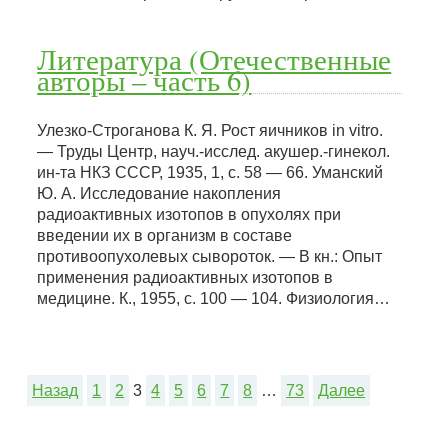
Литература (Отечественные
авторы – часть 6)
Улезко-Строганова К. Я. Рост яичников in vitro.
— Труды Центр, науч.-исслед. акушер.-гинекол.
ин-та НКЗ СССР, 1935, 1, с. 58 — 66. Уманский
Ю. А. Исследование накопления
радиоактивных изотопов в опухолях при
введении их в организм в составе
противоопухолевых сывороток. — В кн.: Опыт
применения радиоактивных изотопов в
медицине. К., 1955, с. 100 — 104. Физиология…
Назад
1
2
3
4
5
6
7
8
…
73
Далее