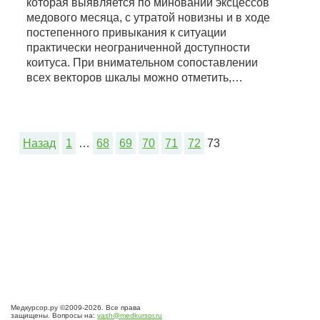
которая выявляется по миновании эксцессов
медового месяца, с утратой новизны и в ходе
постепенного привыкания к ситуации
практически неограниченной доступности
коитуса. При внимательном сопоставлении
всех векторов шкалы можно отметить,…
Назад
1
…
68
69
70
71
72
73
Медкурсор.ру ©2009-2026. Все права
защищены. Вопросы на:
vash@medkursor.ru