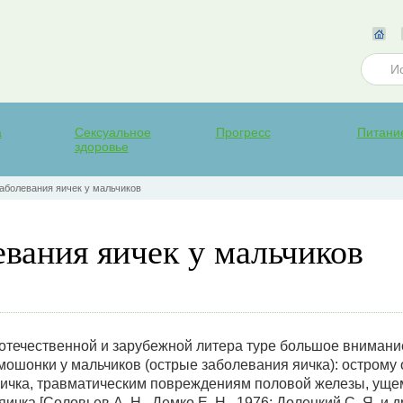
а
Сексуальное
Прогресс
Питани
здоровье
аболевания яичек у мальчиков
вания яичек у мальчиков
 отечественной и зарубежной литера туре большое внимани
ошонки у мальчиков (острые заболевания яичка): острому о
 яичка, травматическим повреждениям половой железы, ущ
чка [Соловьев А. Н., Демко Е. Н., 1976; Долецкий С. Я. и др