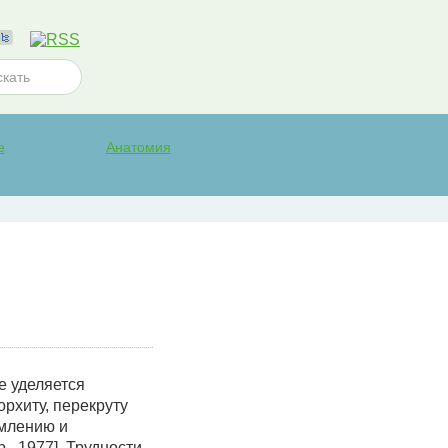
е
Анатомия
е уделяется
рхиту, перекруту
емлению и
., 1977]. Трудности