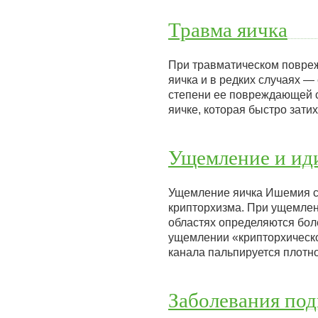
Травма яичка
При травматическом повреж
яичка и в редких случаях —
степени ее повреждающей с
яичке, которая быстро зат
Ущемление и ид
Ущемление яичка Ишемия с
крипторхизма. При ущемлен
областях определяются бол
ущемлении «крипторхическо
канала пальпируется плотн
Заболевания под