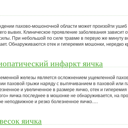
дении пахово-мошоночной области может произойти ушиб 
 его вывих. Клиническое проявление заболевания зависит о
илы. При небольшой по силе травме в первую же минуту во
ихает. Обнаруживаются отек и гиперемия мошонки, нередко 
иопатический инфаркт яичка
еменной железы является осложнением ущемленной пахов
ии паховой грыжи наряду с выпячиванием в паховой или 
езненное и увеличенное в размере яичко, отек и гиперемия
го» яичка последнее в мошонке не обнаруживается, на пр
ое неподвижное и резко болезненное яичко….
весок яичка