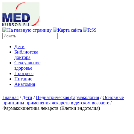
Дети
Библиотека
доктора
Сексуальное
здоровье
Прогресс
Питание
Анатомия
Главная
/
Дети
/
Педиатрическая фармакология
/
Основные
принципы применения лекарств в детском возрасте
/
Фармакокинетика лекарств (Клетки эндотелия)