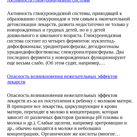
Активность глюкуронидазной системы, приводящей к
образованию глюкуронидов и тем самым к окончательной
детоксикации лекарств, развита недостаточно не только у
новорожденных и грудных детей, но и у детей
дошкольного и школьного возраста. Глюкуронидазная
система состоит из четырех ферментов: нуклеотид-
дифосфокиназы; уридинтрансферазы; дегидрогеназы
уридиндифосфоглюкозы; глюкуронилтрансферазы. Два
последних фермента у новорожденных функционируют
еще весьма слабо. (Об этом судят, например,…
Опасность возникновения нежелательных эффектов
лекарств
Опасность возникновения нежелательных эффектов
лекарств из-за их поступления к ребенку с молоком матери.
В принципе все лекарства, циркулирующие в крови
матери, переходят в молоко в концентрации, которая
зависит от различных факторов (разницы рН плазмы и
молока и др.). Слабые щелочи, например эритромицин и
др., обычно находятся в молоке в небольших
концентрациях. Органические же кислоты (многие…