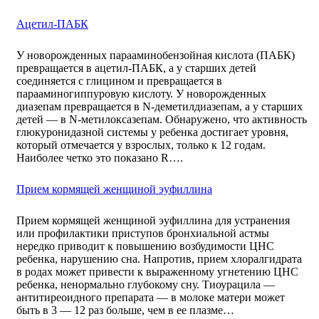
Ацетил-ПАБК
У новорожденных парааминобензойная кислота (ПАБК)
превращается в ацетил-ПАБК, а у старших детей
соединяется с глицином и превращается в
парааминогиппуровую кислоту. У новорожденных
диазепам превращается в N-деметилдиазепам, а у старших
детей — в N-метилоксазепам. Обнаружено, что активность
глюкуронидазной системы у ребенка достигает уровня,
который отмечается у взрослых, только к 12 годам.
Наиболее четко это показано R….
Прием кормящей женщиной эуфиллина
Прием кормящей женщиной эуфиллина для устранения
или профилактики приступов бронхиальной астмы
нередко приводит к повышению возбудимости ЦНС
ребенка, нарушению сна. Напротив, прием хлоралгидрата
в родах может привести к выраженному угнетению ЦНС
ребенка, ненормально глубокому сну. Тиоурацила —
антитиреоидного препарата — в молоке матери может
быть в 3 — 12 раз больше, чем в ее плазме…