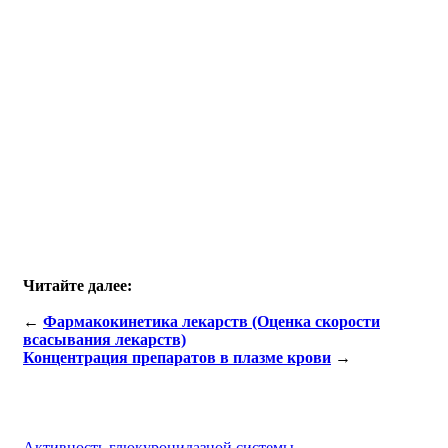
Читайте далее:
←
Фармакокинетика лекарств (Оценка скорости
всасывания лекарств)
Концентрация препаратов в плазме крови
→
Активность глюкуронидазной системы