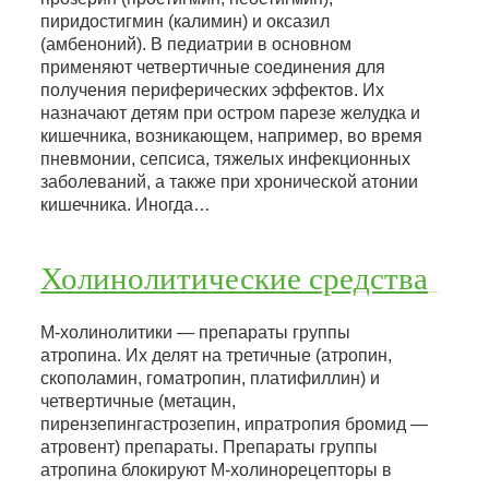
пиридостигмин (калимин) и оксазил
(амбеноний). В педиатрии в основном
применяют четвертичные соединения для
получения периферических эффектов. Их
назначают детям при остром парезе желудка и
кишечника, возникающем, например, во время
пневмонии, сепсиса, тяжелых инфекционных
заболеваний, а также при хронической атонии
кишечника. Иногда…
Холинолитические средства
М-холинолитики — препараты группы
атропина. Их делят на третичные (атропин,
скополамин, гоматропин, платифиллин) и
четвертичные (метацин,
пирензепингастрозепин, ипратропия бромид —
атровент) препараты. Препараты группы
атропина блокируют М-холинорецепторы в