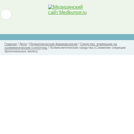
Главная
/
Дети
/
Педиатрическая фармакология
/
Средства, влияющие на
холинергические структуры
/
Холинолитические средства (Снижение секреции
бронхиальных желез)