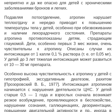
неприятно и да же опасно для детей с хроническими
заболеваниями бронхов и легких.
Подавляя потоотделение, атропин нарушает
теплоотдачу и нередко приводит к повышению
температуры тела у детей, особенно при обезвоживании
и наличии лихорадочного состояния. Препараты
атропина противопоказаны детям, страдающим
глаукомой. Дети, особенно первых 3 мес жизни, очень
чувствительны к атропину. Описаны случаи их
интоксикации от 1 капли 0,1 % раствора (т. е. от 0,05 мг).
У детей до 3 лет тяжелая интоксикация может развиться
от 10 — 30 мг препарата.
Особенно высока чувствительность к атропину у детей с
гипотрофией, экссудативным диатезом, рахитом
[Прозоровский В. Б., 1977]. Интоксикация атропином
начинается с нарушения деятельности ЦНС. У детей
старше 0,5 — 1 года и взрослых сначала возникает
резкое возбуждение, проявляющееся в беспокойстве,
нарушении сознания, галлюцинациях, дезориентации,
повышении двигательной активности и пр., иногда в