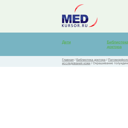
Дети
Библиотек
доктора
Главная
/
Библиотека доктора
/
Патоморфолог
исследования кожи
/
Окрашивание толуидин