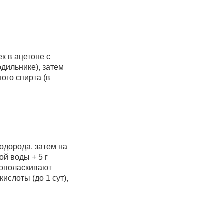
к в ацетоне с
дильнике), затем
ого спирта (в
одорода, затем на
ой воды + 5 г
 ополаскивают
слоты (до 1 сут),