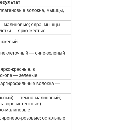
езультат
ллагеновые волокна, мышцы,
— малиновые; ядра, мышцы,
летки — ярко-желтые
анжевый
внеклеточный — сине-зеленый
ярко-красные, в
скопе — зеленые
 аргирофильные волокна —
ильпый) — темно-малиновый;
тазорезистентные) —
ко-малиновые
сиренево-розовые; остальные