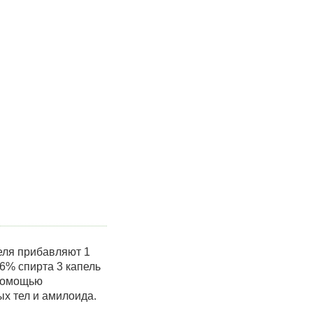
теля прибавляют 1
6% спирта 3 капель
 помощью
х тел и амилоида.