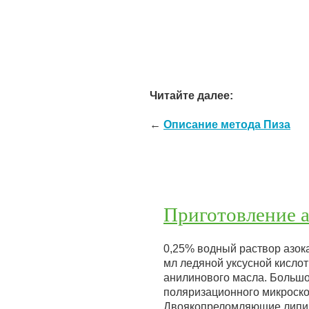
Читайте далее:
←
Описание метода Пиза
Приготовление 
0,25% водный раствор азока
мл ледяной уксусной кислот
анилинового масла. Большо
поляризационного микроск
Двоякопреломляющие липи