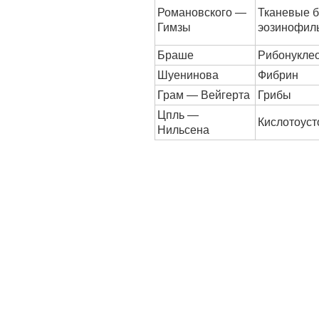
Романовского —
Тканевые б
Гимзы
эозинофил
Браше
Рибонукле
Шуенинова
Фибрин
Грам — Вейгерта
Грибы
Цпль —
Кислотоуст
Нильсена