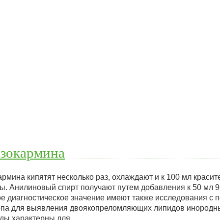
азокармина
рмина кипятят несколько раз, охлаждают и к 100 мл краси
ы. Анилиновый спирт получают путем добавления к 50 мл 9
е диагностическое значение имеют также исследования с
опа для выявления двоякопреломляющих липидов инородны
ды характерны для…