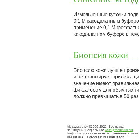
Измельченные кусочки подв
0,1 М какодилатным буфером
применение 0,1 М фосфатног
какодилатном буфере в тече
Биопсия кожи
Биопсию кожи лучше произв
и не травмирует прилежащи
значение имеют правильная
фиксатором для обычных ги
должно превышать в 50 раз
Медкурсор.ру ©2009-2026. Все права
защищены. Вопросы на:
vash@medkursor.ru
Информация на сайте несет ознакомительный
характер и не является пособием для