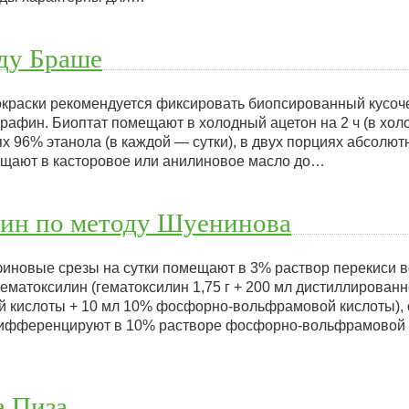
ду Браше
окраски рекомендуется фиксировать биопсированный кусоче
афин. Биоптат помещают в холодный ацетон на 2 ч (в холо
 96% этанола (в каждой — сутки), в двух порциях абсолютн
мещают в касторовое или анилиновое масло до…
рин по методу Шуенинова
иновые срезы на сутки помещают в 3% раствор перекиси в
ематоксилин (гематоксилин 1,75 г + 200 мл дистиллированн
й кислоты + 10 мл 10% фосфорно-вольфрамовой кислоты),
ифференцируют в 10% растворе фосфорно-вольфрамовой ки
а Пиза