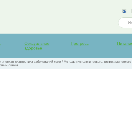
а
Сексуальное
Прогресс
Питани
здоровье
ическая диагностика заболеваний кожи
/
Методы гистологического, гистохимического
овым синим