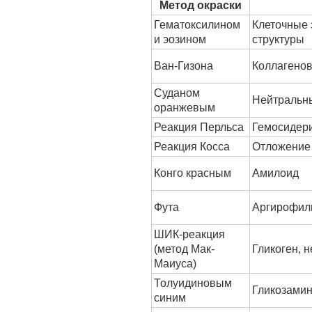
Метод окраски
Гематоксилином
Клеточные 
и эозином
структуры
Ван-Гизона
Коллагено
Суданом
Нейтральн
оранжевым
Реакция Перльса
Гемосидер
Реакция Косса
Отложение 
Конго красным
Амилоид
Фута
Аргирофил
ШИК-реакция
(метод Мак-
Гликоген, 
Маиуса)
Толуидиновым
Гликозами
синим