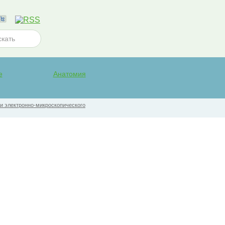
е
Анатомия
 и электронно-микроскопического