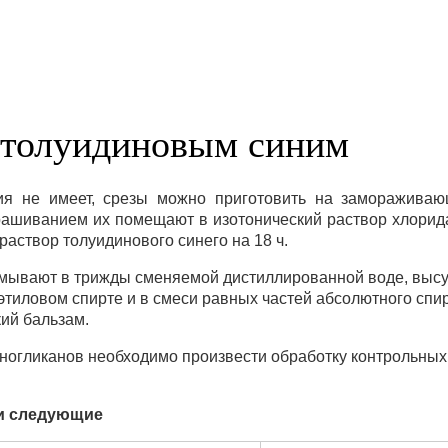
 толуидиновым синим
ия не имеет, срезы можно приготовить на замораживаю
рашиванием их помещают в изотонический раствор хлорида
 раствор толуидинового синего на 18 ч.
омывают в трижды сменяемой дистиллированной воде, вы
этиловом спирте и в смеси равных частей абсолютного спир
кий бальзам.
огликанов необходимо произвести обработку контрольных 
ки следующие