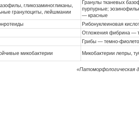
Гранулы тканевых базо
азофилы, гликозаминогликаны,
пурпурные; эозинофиль
ьные гранулоциты, лейшмании
— красные
онротеиды
Рибонуклеиновая кислот
Отложения фибрина — 
Грибы — темно-фиолет
ойчивые микобактерии
Микобактерии лепры, т
«Патоморфологическая д