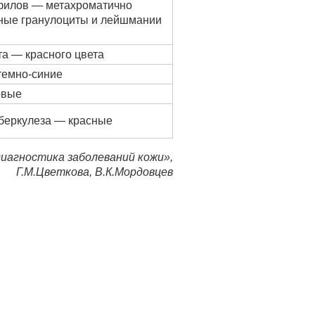
филов — метахроматично
ные гранулоциты и лейшмании
а — красного цвета
темно-синие
овые
уберкулеза — красные
иагностика заболеваний кожи»,
Г.М.Цветкова, В.К.Мордовцев