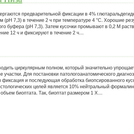
ергаются предварительной фиксации в 4% глютаральдегид
 (рН 7,3) в течение 2 ч при температуре 4 °С. Хорошие рез
о буфера (рН 7,3). Затем кусочки промывают в 0,2 М раст
ние 12 ч и фиксируют в течение 2 ч…
одить циркулярным полном, который значительно упрощае
е участки. Для постановки патологоанатомического диагно
 фиксация и последующая обработка биопсированного кус
стологических целей является 10% нейтральный формалин.
 объем биоптата. Так, биоптат размером 1 X…