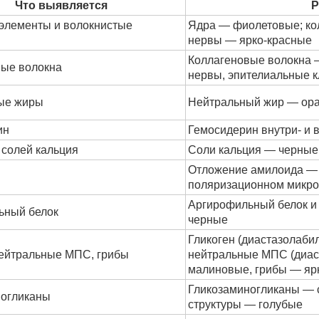
Что выявляется
Р
элементы и волокнистые
Ядра — фиолетовые; ко
нервы — ярко-красные
Коллагеновые волокна 
вые волокна
нервы, эпителиальные к
ые жиры
Нейтральный жир — ор
ин
Гемосидерин внутри- и 
солей кальция
Соли кальция — черные
Отложение амилоида — 
поляризационном микро
Аргирофильный белок и
ьный белок
черные
Гликоген (диастазолаб
нейтральные МПС, грибы
нейтральные МПС (диас
малиновые, грибы — яр
Гликозаминогликаны — 
ногликаны
структуры — голубые