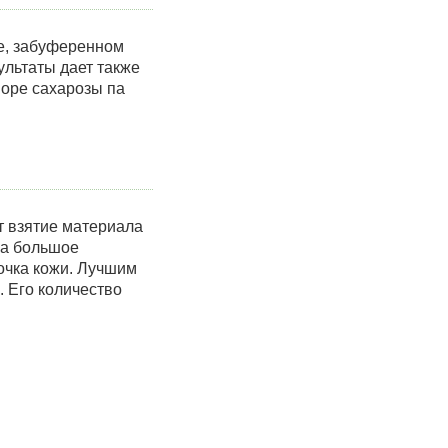
е, забуференном
ультаты дает также
воре сахарозы па
т взятие материала
за большое
очка кожи. Лучшим
 Его количество