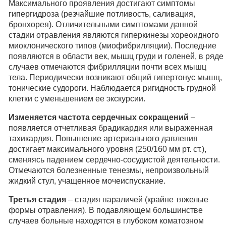
Максимального проявления достигают симптомы
гипергидроза (резчайшие потливость, саливация,
бронхорея). Отличительными симптомами данной
стадии отравления являются гиперкинезы хореоидного
миоклонического типов (миофибрилляции). Последние
появляются в области век, мышц груди и голеней, в ряде
случаев отмечаются фибрилляции почти всех мышц
тела. Периодически возникают общий гипертонус мышц,
тонические судороги. Наблюдается ригидность грудной
клетки с уменьшением ее экскурсии.
Изменяется частота сердечных сокращений
–
появляется отчетливая брадикардия или выраженная
тахикардия. Повышение артериального давления
достигает максимального уровня (250/160 мм рт. ст.),
сменяясь падением сердечно-сосудистой деятельности.
Отмечаются болезненные тенезмы, непроизвольный
жидкий стул, учащенное мочеиспускание.
Третья стадия
– стадия параличей (крайне тяжелые
формы отравления). В подавляющем большинстве
случаев больные находятся в глубоком коматозном