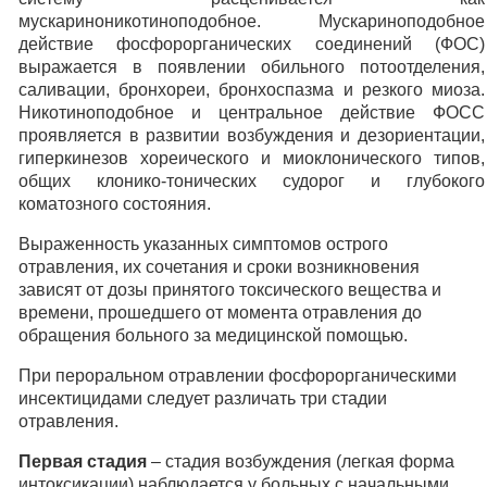
мускариноникотиноподобное. Мускариноподобное
действие фосфорорганических соединений (ФОС)
выражается в появлении обильного потоотделения,
саливации, бронхореи, бронхоспазма и резкого миоза.
Никотиноподобное и центральное действие ФОСС
проявляется в развитии возбуждения и дезориентации,
гиперкинезов хореического и миоклонического типов,
общих клонико-тонических судорог и глубокого
коматозного состояния.
Выраженность указанных симптомов острого
отравления, их сочетания и сроки возникновения
зависят от дозы принятого токсического вещества и
времени, прошедшего от момента отравления до
обращения больного за медицинской помощью.
При пероральном отравлении фосфорорганическими
инсектицидами следует различать три стадии
отравления.
Первая стадия
– стадия возбуждения (легкая форма
интоксикации) наблюдается у больных с начальными