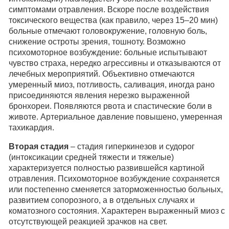
симптомами отравления. Вскоре после воздействия
токсического вещества (как правило, через 15–20 мин)
больные отмечают головокружение, головную боль,
снижение остроты зрения, тошноту. Возможно
психомоторное возбуждение: больные испытывают
чувство страха, нередко агрессивны и отказываются от
лечебных мероприятий. Объективно отмечаются
умеренный миоз, потливость, саливация, иногда рано
присоединяются явления нерезко выраженной
бронхореи. Появляются рвота и спастические боли в
животе. Артериальное давление повышено, умеренная
тахикардия.
Вторая стадия
– стадия гиперкинезов и судорог
(интоксикации средней тяжести и тяжелые)
характеризуется полностью развившейся картиной
отравления. Психомоторное возбуждение сохраняется
или постепенно сменяется заторможенностью больных,
развитием сопорозного, а в отдельных случаях и
коматозного состояния. Характерен выраженный миоз с
отсутствующей реакцией зрачков на свет.