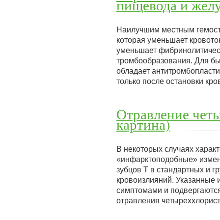
пищевода и желу
Наилучшим местным гемост
которая уменьшает кровото
уменьшает фибринолитическ
тромбообразования. Для бы
обладает антитромбопласт
только после остановки кр
Отравление чет
картина)
В некоторых случаях харак
«инфарктоподобные» измене
зубцов Т в стандартных и 
кровоизлияний. Указанные 
симптомами и подвергаются
отравления четыреххлорис