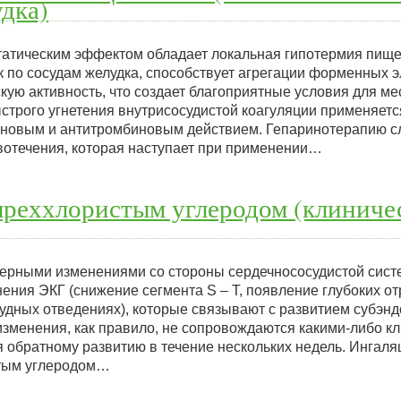
дка)
атическим эффектом обладает локальная гипотермия пищев
к по сосудам желудка, способствует агрегации форменных 
ую активность, что создает благоприятные условия для ме
строго угнетения внутрисосудистой коагуляции применяетс
иновым и антитромбиновым действием. Гепаринотерапию сл
овотечения, которая наступает при применении…
ыреххлористым углеродом (клиниче
терными изменениями со стороны сердечнососудистой сис
ния ЭКГ (снижение сегмента S – Т, появление глубоких о
грудных отведениях), которые связывают с развитием субэн
изменения, как правило, не сопровождаются какими-либо к
 обратному развитию в течение нескольких недель. Ингал
тым углеродом…