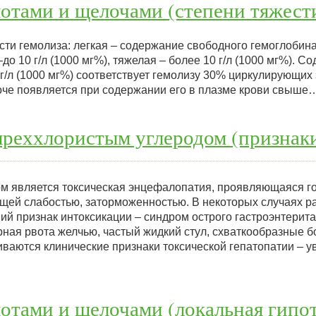
отами и щелочами (степени тяжест
ти гемолиза: легкая – содержание свободного гемоглобина 
до 10 г/л (1000 мг%), тяжелая – более 10 г/л (1000 мг%). С
г/л (1000 мг%) соответствует гемолизу 30% циркулирующих 
че появляется при содержании его в плазме крови свыше
ыреххлористым углеродом (признак
м является токсическая энцефалопатия, проявляющаяся г
бщей слабостью, заторможенностью. В некоторых случаях р
ий признак интоксикации – синдром острого гастроэнтерита
ная рвота желчью, частый жидкий стул, схваткообразные б
звиваются клинические признаки токсической гепатопатии – у
отами и щелочами (локальная гипо