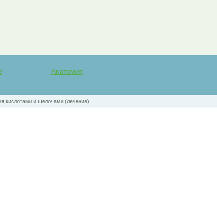
е
Анатомия
я кислотами и щелочами (лечение)