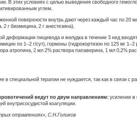
ии. В этих условиях с целью выведения свободного гемогл
активированным углем.
енной поверхности внутрь дают через каждый час по 20 м
 2 г биомицина, 2 г анестезина).
й деформации пищевода и желудка в течение 3 нед вводят
омицин по 1–2 г/сут), гормоны (гидрокортизон по 125 мг 1–2
вора атропина, 2 мл 2% раствора папаверина, 1 мл 0,2% р
е в специальной терапии не нуждается, так как в связи с р
кровотечений ведут по двум направлениям:
усиление в 
ей внутрисосудистой коагуляции.
рых отравлениях», С.Н.Голиков