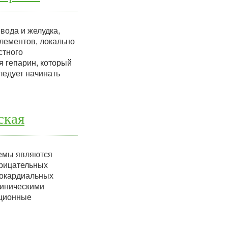
ода и желудка,
элементов, локально
стного
я гепарин, который
едует начинать
ская
темы являются
трицательных
докардиальных
линическими
яционные