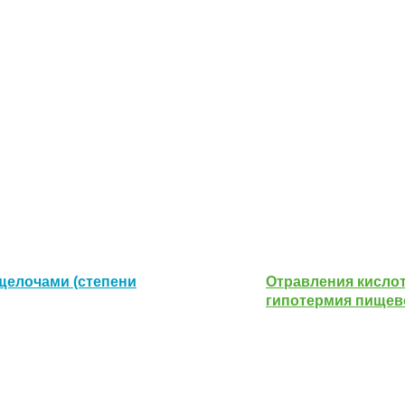
щелочами (степени
Отравления кисло
гипотермия пищево