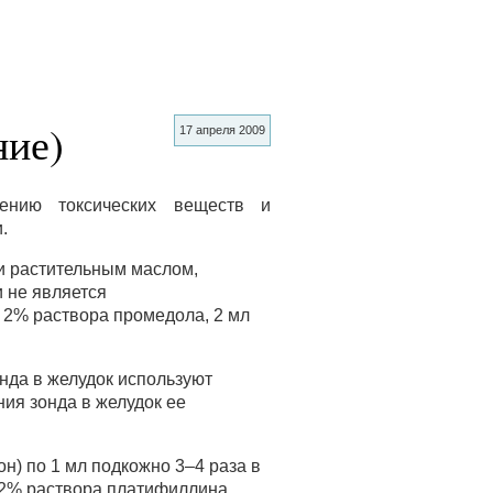
ние)
17 апреля 2009
ению токсических веществ и
.
и растительным маслом,
 не является
 2% раствора промедола, 2 мл
нда в желудок используют
ния зонда в желудок ее
) по 1 мл подкожно 3–4 раза в
0,2% раствора платифиллина