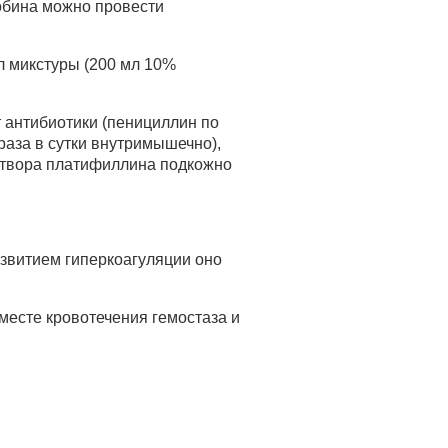
обина можно провести
л микстуры (200 мл 10%
 антибиотики (пенициллин по
 раза в сутки внутримышечно),
аствора платифиллина подкожно
азвитием гиперкоагуляции оно
месте кровотечения гемостаза и