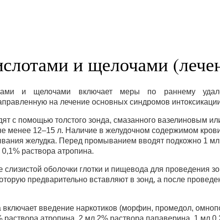
ислотами и щелочами (лече
отами и щелочами включает меры по раннему удал
аправленную на лечение основных синдромов интоксикации
т с помощью толстого зонда, смазанного вазелиновым ил
не менее 12–15 л. Наличие в желудочном содержимом крови
вания желудка. Перед промыванием вводят подкожно 1 мл
 0,1% раствора атропина.
 слизистой оболочки глотки и пищевода для проведения зо
которую предварительно вставляют в зонд, а после проведе
включает введение наркотиков (морфин, промедол, омнопон
1% раствора атропина, 2 мл 2% раствора папаверина, 1 мл 