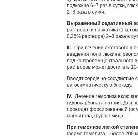
подкожно 6–7 раз в сутки, гл
2–3 раза в сутки.
Выраженный седативный эф
раствора) и наркотика (1 мл о
0,25% раствора) 2–3 раза в су
III.
При лечении ожогового шок
введения полиглюкина, реопол
под контролем центрального 
растворов может достигать 10–
Вводят сердечно-сосудистые 
вагосимпатическую блокаду.
IV.
Лечение гемолиза включает
гидрокарбоната натрия. Для в
проводят форсированный (осм
маннитола, фуросемида.
При гемолизе легкой степен
форме гемолиза – более 200 