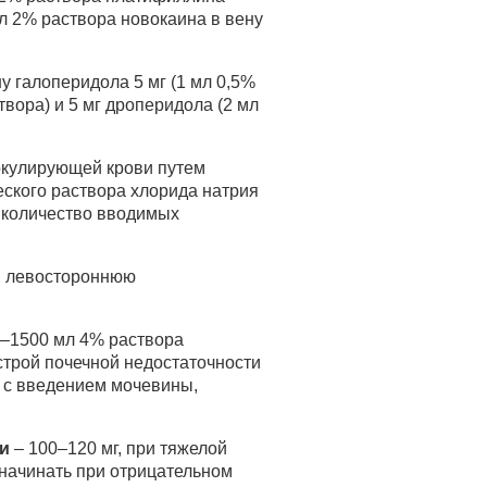
мл 2% раствора новокаина в вену
у галоперидола 5 мг (1 мл 0,5%
твора) и 5 мг дроперидола (2 мл
ркулирующей крови путем
еского раствора хлорида натрия
 количество вводимых
, левостороннюю
0–1500 мл 4% раствора
строй почечной недостаточности
 с введением мочевины,
ти
– 100–120 мг, при тяжелой
начинать при отрицательном