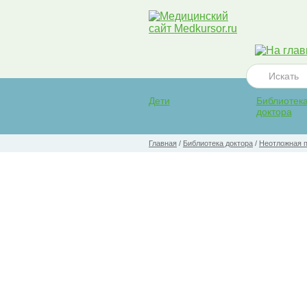
Дети
Библиотек
доктора
Главная
/
Библиотека доктора
/
Неотложная 