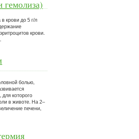
и гемолиза)
в крови до 5 г/л
одержание
эритроцитов крови.
…
и
оловной болью,
азвивается
, для которого
оли в животе. На 2–
величение печени,
термия