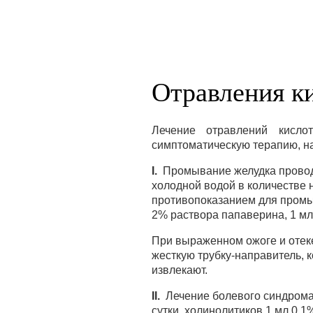
Отравления к
Лечение отравлений кисл
симптоматическую терапию, н
I.
Промывание желудка проводя
холодной водой в количестве 
противопоказанием для промы
2% раствора папаверина, 1 мл
При выраженном ожоге и отеке
жесткую трубку-направитель, 
извлекают.
II.
Лечение болевого синдрома 
сутки, холинолитиков 1 мл 0,