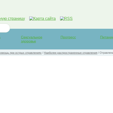
а
Сексуальное
Прогресс
Питани
здоровье
помощь при острых отравлениях
/
Наиболее распространенные отравления
/
Отравлени