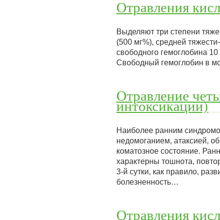
Отравления кисл
Выделяют три степени тяжес
(500 мг%), средней тяжести–
свободного гемоглобина 10 
Свободный гемоглобин в мо
Отравление чет
интоксикации)
Наиболее ранним синдромо
недомоганием, атаксией, о
коматозное состояние. Ранн
характерны тошнота, повтор
3-й сутки, как правило, ра
болезненность…
Отравления кисл