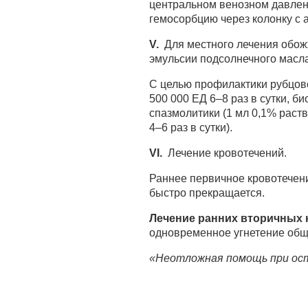
центральном венозном давлен
гемосорбцию через колонку с 
V.
Для местного лечения обожж
эмульсии подсолнечного масла,
С целью профилактики рубцово
500 000 ЕД 6–8 раз в сутки, би
спазмолитики (1 мл 0,1% раст
4–6 раз в сутки).
VI.
Лечение кровотечений.
Раннее первичное кровотечени
быстро прекращается.
Лечение ранних вторичных 
одновременное угнетение общ
«Неотложная помощь при ост