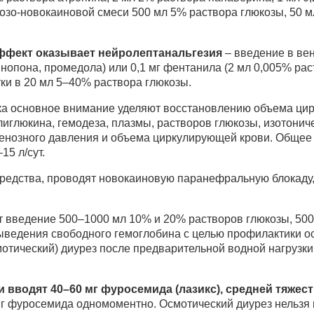
юкозо-новокаиновой смеси 500 мл 5% раствора глюкозы, 50 
фект оказывает нейролептанальгезия
– введение в вен
мнопона, промедола) или 0,1 мг фентанила (2 мл 0,005% рас
тки в 20 мл 5–40% раствора глюкозы.
а основное внимание уделяют восстановлению объема ци
иглюкина, гемодеза, плазмы, растворов глюкозы, изотонич
венозного давления и объема циркулирующей крови. Общее
15 л/сут.
средства, проводят новокаиновую паранефральную блокаду
 введение 500–1000 мл 10% и 20% растворов глюкозы, 50
ыведения свободного гемоглобина с целью профилактики о
отический) диурез после предварительной водной нагрузки
и вводят 40–60 мг фуросемида (лазикс), средней тяжес
мг фуросемида одномоментно. Осмотический диурез нельзя 