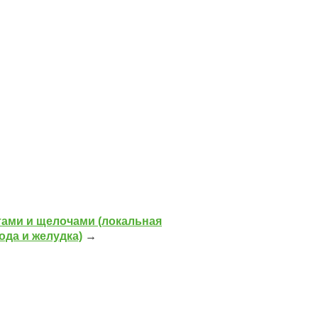
тами и щелочами (локальная
да и желудка)
→